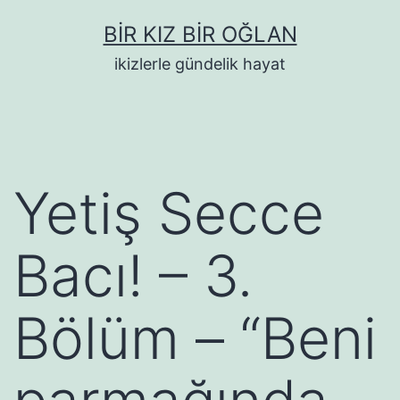
İçeriğe
BIR KIZ BIR OĞLAN
geç
ikizlerle gündelik hayat
Yetiş Secce
Bacı! – 3.
Bölüm – “Beni