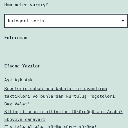
Hmm neler varmış?
Hmm
neler
varmış?
Fotoroman
Efsane Yazılar
Aşk Aşk Aşk
Bebelerin sabah ana babalarını uyandırma
taktikleri ve bunlardan kurtuluş reçeteleri
Bez Velet!
Bilinçli ananın bilincine tükürdüğü an: Acaba?
Ebeveyn canavarı
Ela Lale el ele, sürüm sürüm sürüne!