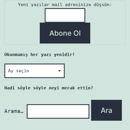
Yeni yazılar mail adresinize düşsün:
Okunmamış her yazı yenidir!
Okunmamış
her
yazı
Hadi söyle söyle neyi merak ettin?
yenidir!
Arama…