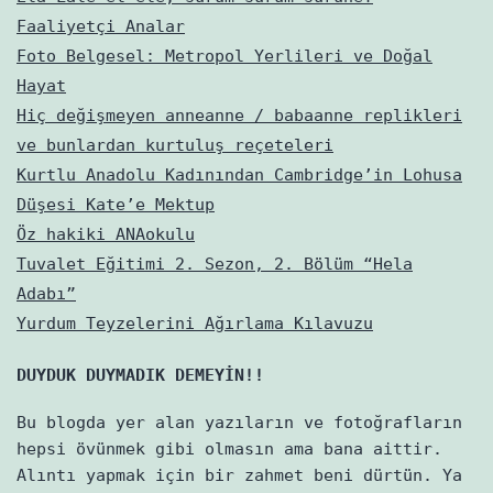
Faaliyetçi Analar
Foto Belgesel: Metropol Yerlileri ve Doğal
Hayat
Hiç değişmeyen anneanne / babaanne replikleri
ve bunlardan kurtuluş reçeteleri
Kurtlu Anadolu Kadınından Cambridge’in Lohusa
Düşesi Kate’e Mektup
Öz hakiki ANAokulu
Tuvalet Eğitimi 2. Sezon, 2. Bölüm “Hela
Adabı”
Yurdum Teyzelerini Ağırlama Kılavuzu
DUYDUK DUYMADIK DEMEYİN!!
Bu blogda yer alan yazıların ve fotoğrafların
hepsi övünmek gibi olmasın ama bana aittir.
Alıntı yapmak için bir zahmet beni dürtün. Ya