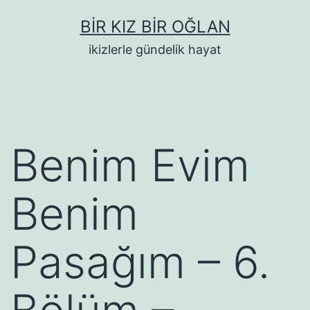
İçeriğe
BIR KIZ BIR OĞLAN
geç
ikizlerle gündelik hayat
Benim Evim
Benim
Pasağım – 6.