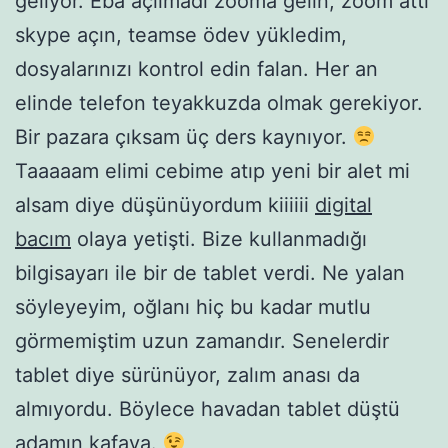
geliyor. Eba açılmadı zooma gelin, zoom attı
skype açın, teamse ödev yükledim,
dosyalarınızı kontrol edin falan. Her an
elinde telefon teyakkuzda olmak gerekiyor.
Bir pazara çıksam üç ders kaynıyor.
Taaaaam elimi cebime atıp yeni bir alet mi
alsam diye düşünüyordum kiiiiii
digital
bacım
olaya yetişti. Bize kullanmadığı
bilgisayarı ile bir de tablet verdi. Ne yalan
söyleyeyim, oğlanı hiç bu kadar mutlu
görmemiştim uzun zamandır. Senelerdir
tablet diye sürünüyor, zalım anası da
almıyordu. Böylece havadan tablet düştü
adamın kafaya.