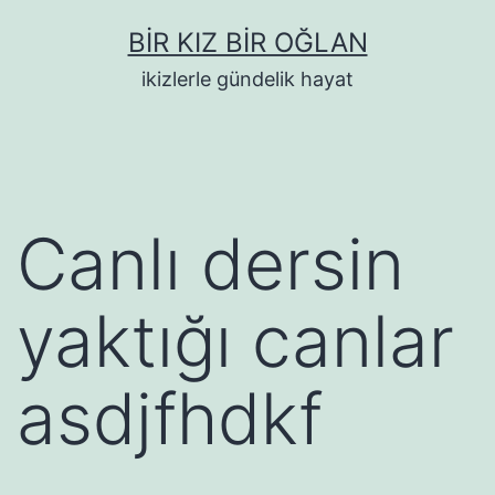
İçeriğe
BIR KIZ BIR OĞLAN
geç
ikizlerle gündelik hayat
Canlı dersin
yaktığı canlar
asdjfhdkf