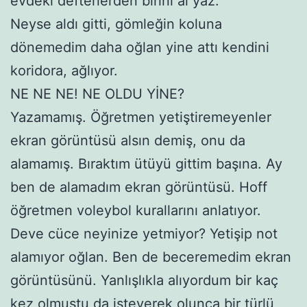
evdeki defterlerden birini al yaz.
Neyse aldı gitti, gömleğin koluna
dönemedim daha oğlan yine attı kendini
koridora, ağlıyor.
NE NE NE! NE OLDU YİNE?
Yazamamış. Öğretmen yetiştiremeyenler
ekran görüntüsü alsın demiş, onu da
alamamış. Bıraktım ütüyü gittim başına. Ay
ben de alamadım ekran görüntüsü. Hoff
öğretmen voleybol kurallarını anlatıyor.
Deve cüce neyinize yetmiyor? Yetişip not
alamıyor oğlan. Ben de beceremedim ekran
görüntüsünü. Yanlışlıkla alıyordum bir kaç
kez olmuştu da isteyerek olunca bir türlü