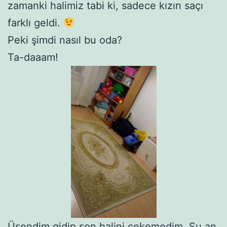
zamanki halimiz tabi ki, sadece kızın saçı
farklı geldi.
Peki şimdi nasıl bu oda?
Ta-daaam!
Üşendim gidip son halini çekemedim. Şu an