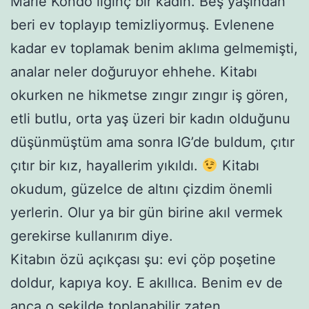
Marie Kondo ilginç bir kadın. Beş yaşından
beri ev toplayıp temizliyormuş. Evlenene
kadar ev toplamak benim aklıma gelmemişti,
analar neler doğuruyor ehhehe. Kitabı
okurken ne hikmetse zıngır zıngır iş gören,
etli butlu, orta yaş üzeri bir kadın olduğunu
düşünmüştüm ama sonra IG’de buldum, çıtır
çıtır bir kız, hayallerim yıkıldı.
Kitabı
okudum, güzelce de altını çizdim önemli
yerlerin. Olur ya bir gün birine akıl vermek
gerekirse kullanırım diye.
Kitabın özü açıkçası şu: evi çöp poşetine
doldur, kapıya koy. E akıllıca. Benim ev de
anca o şekilde toplanabilir zaten.