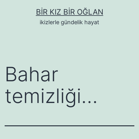
İçeriğe
BIR KIZ BIR OĞLAN
geç
ikizlerle gündelik hayat
Bahar
temizliği…