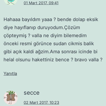
01 Mart 2017, 09:41
Hahaaa bayıldım yaaa ? bende dolap eksik
diye hayıflanıp duruyodum.Çözüm
çöpteymiş ? valla ne diyim bilemedim
önceki resmi görünce sudan cikmis balik
gibi açık kaldi ağzim.Ama sonrası icinde bi
helal olsunu hakettiniz bence ? bravo valla ?
Yanıtla
secce
02 Mart 2017, 10:23