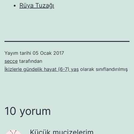
Rüya Tuzağı
Yayım tarihi
05 Ocak 2017
secce
tarafından
İkizlerle gündelik hayat (6-7) yaş
olarak sınıflandırılmış
10 yorum
Küçük mucizelerim