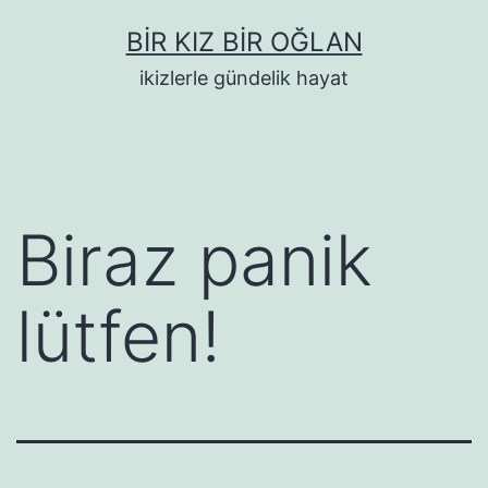
İçeriğe
BIR KIZ BIR OĞLAN
geç
ikizlerle gündelik hayat
Biraz panik
lütfen!