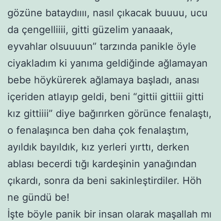
gözüne bataydıııı, nasıl çıkacak buuuu, ucu
da çengelliiii, gitti güzelim yanaaak,
eyvahlar olsuuuun” tarzında panikle öyle
ciyakladım ki yanıma geldiğinde ağlamayan
bebe höykürerek ağlamaya başladı, anası
içeriden atlayıp geldi, beni “gittii gittiii gitti
kız gittiiii” diye bağırırken görünce fenalaştı,
o fenalaşınca ben daha çok fenalaştım,
ayıldık bayıldık, kız yerleri yırttı, derken
ablası becerdi tığı kardeşinin yanağından
çıkardı, sonra da beni sakinleştirdiler. Höh
ne gündü be!
İşte böyle panik bir insan olarak maşallah mı