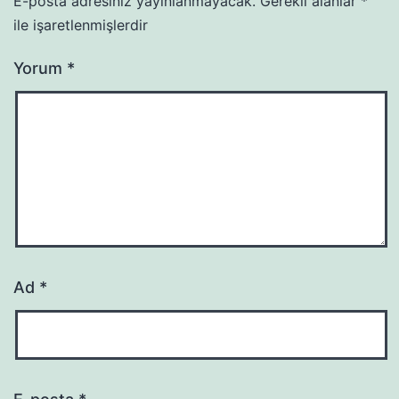
E-posta adresiniz yayınlanmayacak.
Gerekli alanlar
*
ile işaretlenmişlerdir
Yorum
*
Ad
*