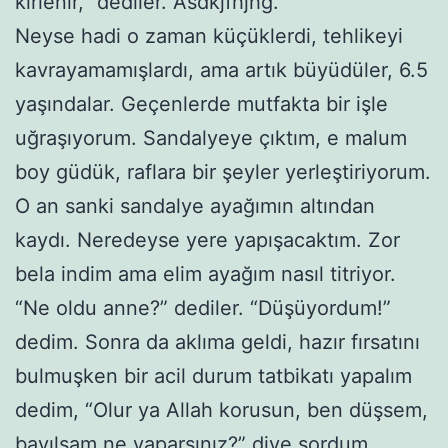
kirlenir,” dediler. Asdkjfhjhg.
Neyse hadi o zaman küçüklerdi, tehlikeyi
kavrayamamışlardı, ama artık büyüdüler, 6.5
yaşındalar. Geçenlerde mutfakta bir işle
uğraşıyorum. Sandalyeye çıktım, e malum
boy güdük, raflara bir şeyler yerleştiriyorum.
O an sanki sandalye ayağımın altından
kaydı. Neredeyse yere yapışacaktım. Zor
bela indim ama elim ayağım nasıl titriyor.
“Ne oldu anne?” dediler. “Düşüyordum!”
dedim. Sonra da aklıma geldi, hazır fırsatını
bulmuşken bir acil durum tatbikatı yapalım
dedim, “Olur ya Allah korusun, ben düşsem,
bayılsam ne yaparsınız?” diye sordum.