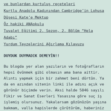
ve bunlardan kurtuluş reçeteleri
Kurtlu Anadolu Kadınından Cambridge’in Lohusa
Düşesi Kate’e Mektup
Öz hakiki ANAokulu
Tuvalet Eğitimi 2. Sezon, 2. Bölüm “Hela
Adabı”
Yurdum Teyzelerini Ağırlama Kılavuzu
DUYDUK DUYMADIK DEMEYİN!!
Bu blogda yer alan yazıların ve fotoğrafların
hepsi övünmek gibi olmasın ama bana aittir.
Alıntı yapmak için bir zahmet beni dürtün. Ya
da en azından sitenin linki ile adını açık ve
görünür biçimde verin. Aksi halde 5846 sayılı
Fikir ve Sanat Eserleri Yasasına göre suç iş
işlemiş olursunuz. Yakalarsam gözünüzün yaşına
bakmam, valla hapislerde çürütürüm, haberiniz