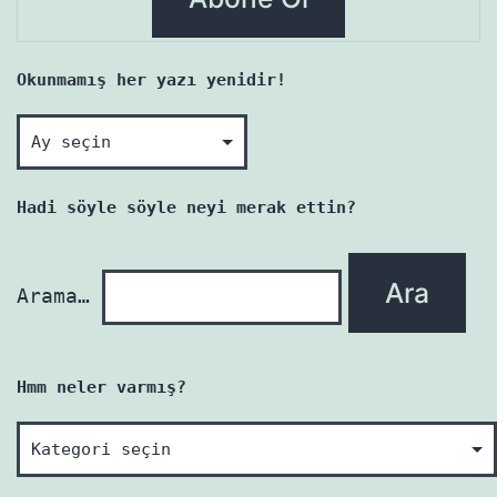
Okunmamış her yazı yenidir!
Okunmamış
her
yazı
Hadi söyle söyle neyi merak ettin?
yenidir!
Arama…
Hmm neler varmış?
Hmm
neler