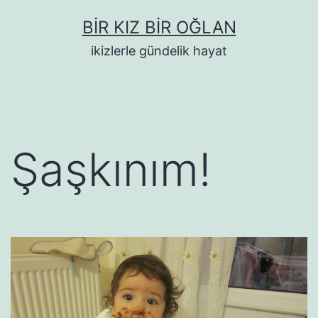
İçeriğe
BIR KIZ BIR OĞLAN
geç
ikizlerle gündelik hayat
Şaşkınım!