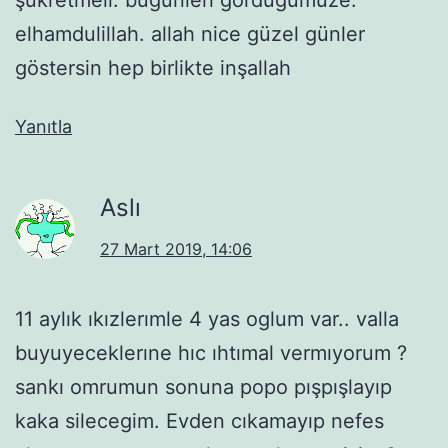
şükretmeli. bugünleri gördüğümüze.
elhamdulillah. allah nice güzel günler
göstersin hep birlikte inşallah
Yanıtla
Aslı
27 Mart 2019, 14:06
11 aylık ıkızlerımle 4 yas oglum var.. valla
buyuyeceklerıne hıc ıhtımal vermıyorum ?
sankı omrumun sonuna popo pışpışlayıp
kaka silecegim. Evden cıkamayıp nefes