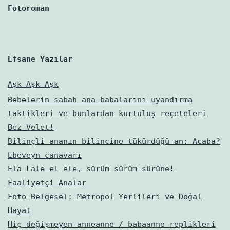
varmış?
Fotoroman
Efsane Yazılar
Aşk Aşk Aşk
Bebelerin sabah ana babalarını uyandırma
taktikleri ve bunlardan kurtuluş reçeteleri
Bez Velet!
Bilinçli ananın bilincine tükürdüğü an: Acaba?
Ebeveyn canavarı
Ela Lale el ele, sürüm sürüm sürüne!
Faaliyetçi Analar
Foto Belgesel: Metropol Yerlileri ve Doğal
Hayat
Hiç değişmeyen anneanne / babaanne replikleri