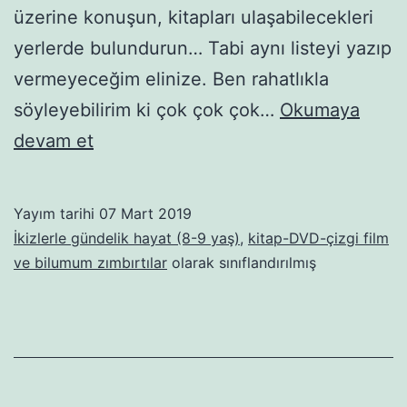
üzerine konuşun, kitapları ulaşabilecekleri
yerlerde bulundurun… Tabi aynı listeyi yazıp
vermeyeceğim elinize. Ben rahatlıkla
söyleyebilirim ki çok çok çok…
Okumaya
Kitap
devam et
Kurdu
Yayım tarihi
07 Mart 2019
İkizlerle gündelik hayat (8-9 yaş)
,
kitap-DVD-çizgi film
ve bilumum zımbırtılar
olarak sınıflandırılmış