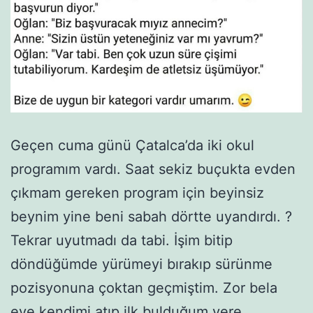
Geçen cuma günü Çatalca’da iki okul
programım vardı. Saat sekiz buçukta evden
çıkmam gereken program için beyinsiz
beynim yine beni sabah dörtte uyandırdı. ?
Tekrar uyutmadı da tabi. İşim bitip
döndüğümde yürümeyi bırakıp sürünme
pozisyonuna çoktan geçmiştim. Zor bela
eve kendimi atıp ilk bulduğum yere