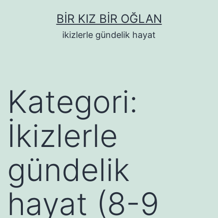
İçeriğe
BIR KIZ BIR OĞLAN
geç
ikizlerle gündelik hayat
Kategori:
İkizlerle
gündelik
hayat (8-9