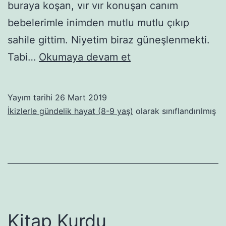
buraya koşan, vır vır konuşan canım
bebelerimle inimden mutlu mutlu çıkıp
sahile gittim. Niyetim biraz güneşlenmekti.
Kırmızı
Tabi…
Okumaya devam et
Çantada
Ne
Yayım tarihi
26 Mart 2019
Vardı?
İkizlerle gündelik hayat (8-9 yaş)
olarak sınıflandırılmış
Kitap Kurdu