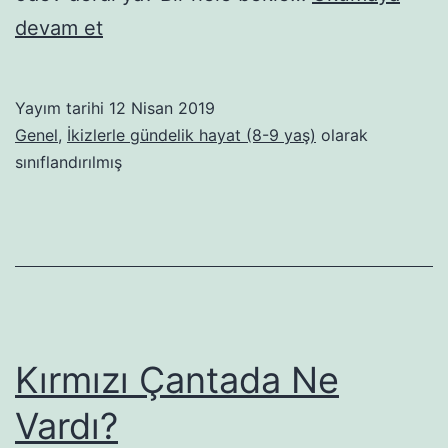
Madam
devam et
Secce
13.
Yayım tarihi
12 Nisan 2019
Bölüm:
Genel
,
İkizlerle gündelik hayat (8-9 yaş)
olarak
Ödav
sınıflandırılmış
ödav
ödav:
Kayseri
gezi
rehberi
Kırmızı Çantada Ne
Vardı?