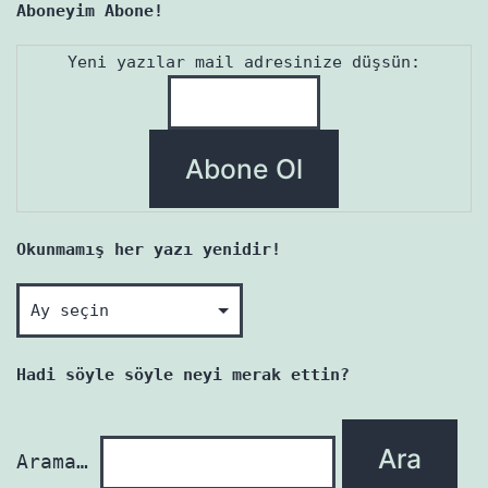
Aboneyim Abone!
Yeni yazılar mail adresinize düşsün:
Okunmamış her yazı yenidir!
Okunmamış
her
yazı
Hadi söyle söyle neyi merak ettin?
yenidir!
Arama…