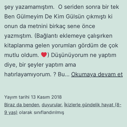
şey yazamamıştım. O seriden sonra bir tek
Ben Gülmeyim De Kim Gülsün çıkmıştı ki
onun da metnini birkaç sene önce
yazmıştım. (Bağlantı eklemeye çalışırken
kitaplarıma gelen yorumları gördüm de çok
mutlu oldum.
) Düşünüyorum ne yaptım
diye, bir şeyler yaptım ama
Y
hatırlayamıyorum. ? Bu…
Okumaya devam et
Y
D
Yayım tarihi
13 Kasım 2018
–
Biraz da benden
,
duyurular
,
İkizlerle gündelik hayat (8-
P
9 yaş)
olarak sınıflandırılmış
v