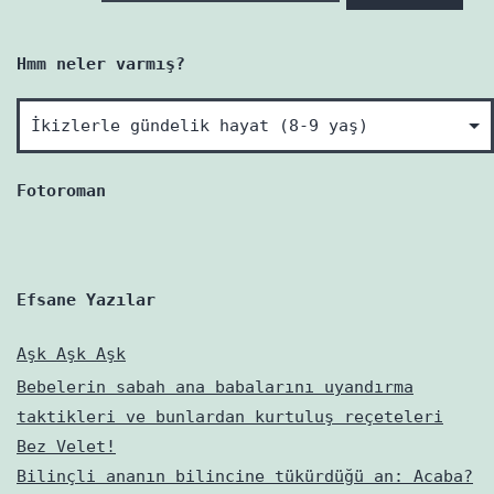
Hmm neler varmış?
Hmm
neler
varmış?
Fotoroman
Efsane Yazılar
Aşk Aşk Aşk
Bebelerin sabah ana babalarını uyandırma
taktikleri ve bunlardan kurtuluş reçeteleri
Bez Velet!
Bilinçli ananın bilincine tükürdüğü an: Acaba?