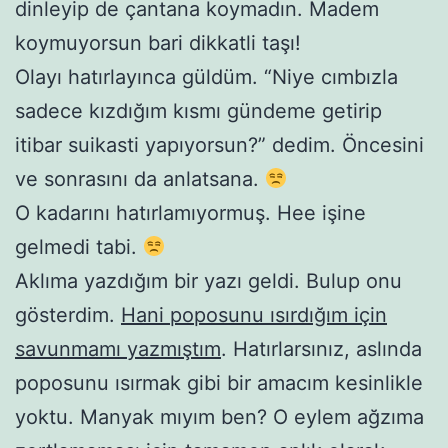
dinleyip de çantana koymadın. Madem
koymuyorsun bari dikkatli taşı!
Olayı hatırlayınca güldüm. “Niye cımbızla
sadece kızdığım kısmı gündeme getirip
itibar suikasti yapıyorsun?” dedim. Öncesini
ve sonrasını da anlatsana.
O kadarını hatırlamıyormuş. Hee işine
gelmedi tabi.
Aklıma yazdığım bir yazı geldi. Bulup onu
gösterdim.
Hani poposunu ısırdığım için
savunmamı yazmıştım
. Hatırlarsınız, aslında
poposunu ısırmak gibi bir amacım kesinlikle
yoktu. Manyak mıyım ben? O eylem ağzıma