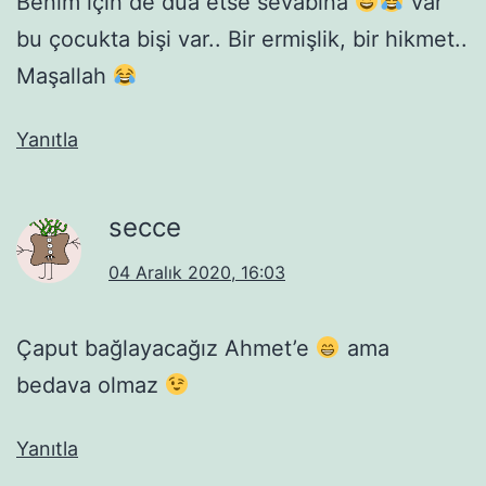
Benim için de dua etse sevabına
var
bu çocukta bişi var.. Bir ermişlik, bir hikmet..
Maşallah
Yanıtla
secce
04 Aralık 2020, 16:03
Çaput bağlayacağız Ahmet’e
ama
bedava olmaz
Yanıtla