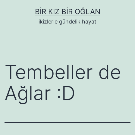
İçeriğe
BIR KIZ BIR OĞLAN
geç
ikizlerle gündelik hayat
Tembeller de
Ağlar :D