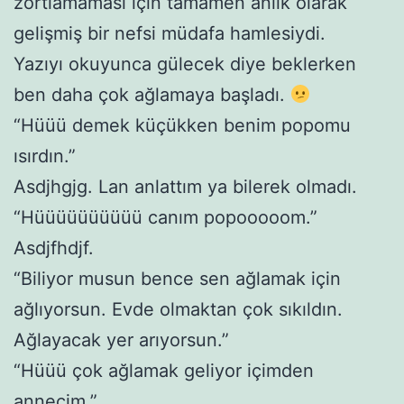
zortlamaması için tamamen anlık olarak
gelişmiş bir nefsi müdafa hamlesiydi.
Yazıyı okuyunca gülecek diye beklerken
ben daha çok ağlamaya başladı.
“Hüüü demek küçükken benim popomu
ısırdın.”
Asdjhgjg. Lan anlattım ya bilerek olmadı.
“Hüüüüüüüüüü canım popooooom.”
Asdjfhdjf.
“Biliyor musun bence sen ağlamak için
ağlıyorsun. Evde olmaktan çok sıkıldın.
Ağlayacak yer arıyorsun.”
“Hüüü çok ağlamak geliyor içimden
annecim.”