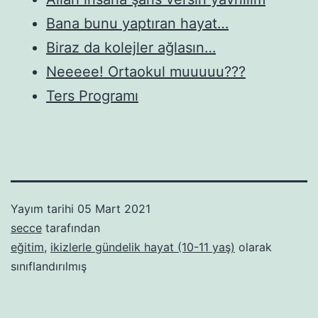
Bana bunu yaptıran hayat…
Biraz da kolejler ağlasın…
Neeeee! Ortaokul muuuuu???
Ters Programı
Yayım tarihi
05 Mart 2021
secce
tarafından
eğitim
,
ikizlerle gündelik hayat (10-11 yaş)
olarak
sınıflandırılmış