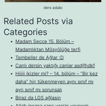
ders adabı
Related Posts via
Categories
Madam Secce 15. Bölüm –
Madamlıktan Mösyölüğe terfi
Tembeller de Ağlar :D
Canlı dersin yaktığı canlar asdjfhdkf
Hiiiii ikizler mi? – 14. bölüm – “Bir kez
daha” hiç tükenmeyen aynı sınıf mı
ayrı sınıf mı sorunsalı
Biraz da LGS ağlasın
Allah insana şans versin yavrıııım