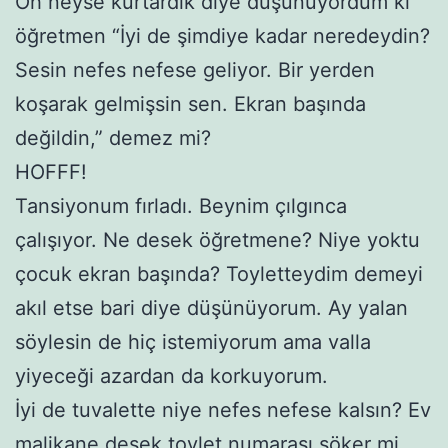
Oh neyse kurtardık diye düşünüyordum ki
öğretmen “İyi de şimdiye kadar neredeydin?
Sesin nefes nefese geliyor. Bir yerden
koşarak gelmişsin sen. Ekran başında
değildin,” demez mi?
HOFFF!
Tansiyonum fırladı. Beynim çılgınca
çalışıyor. Ne desek öğretmene? Niye yoktu
çocuk ekran başında? Toyletteydim demeyi
akıl etse bari diye düşünüyorum. Ay yalan
söylesin de hiç istemiyorum ama valla
yiyeceği azardan da korkuyorum.
İyi de tuvalette niye nefes nefese kalsın? Ev
malikane desek toylet numarası söker mi