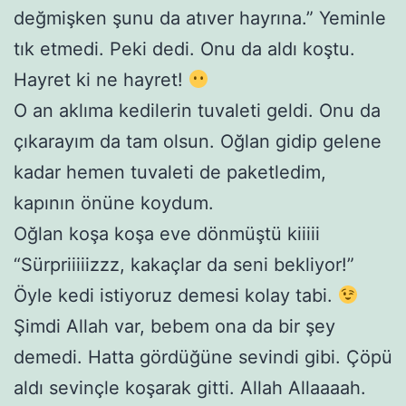
değmişken şunu da atıver hayrına.” Yeminle
tık etmedi. Peki dedi. Onu da aldı koştu.
Hayret ki ne hayret!
O an aklıma kedilerin tuvaleti geldi. Onu da
çıkarayım da tam olsun. Oğlan gidip gelene
kadar hemen tuvaleti de paketledim,
kapının önüne koydum.
Oğlan koşa koşa eve dönmüştü kiiiii
“Sürpriiiiizzz, kakaçlar da seni bekliyor!”
Öyle kedi istiyoruz demesi kolay tabi.
Şimdi Allah var, bebem ona da bir şey
demedi. Hatta gördüğüne sevindi gibi. Çöpü
aldı sevinçle koşarak gitti. Allah Allaaaah.