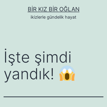
İçeriğe
BIR KIZ BIR OĞLAN
geç
ikizlerle gündelik hayat
İşte şimdi
yandık!