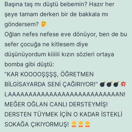
Başına taş mı düştü bebemin? Hazır her
şeye tamam derken bir de bakkala mı
göndersem?
Oğlan nefes nefese eve dönüyor, ben de bu
sefer çocuğa ne kitlesem diye
düşünüyordum kiiiiii kızın sözleri ortaya
bomba gibi düştü:
“KAR KOOOOŞŞŞŞ, ÖĞRETMEN
BİLGİSAYARDA SENİ ÇAĞIRIYOR!”
LAAAAAAAAAAAAAAAAAAAAAAAAAAAN!
MEĞER OĞLAN CANLI DERSTEYMİŞ!
DERSTEN TÜYMEK İÇİN O KADAR İSTEKLİ
SOKAĞA ÇIKIYORMUŞ!