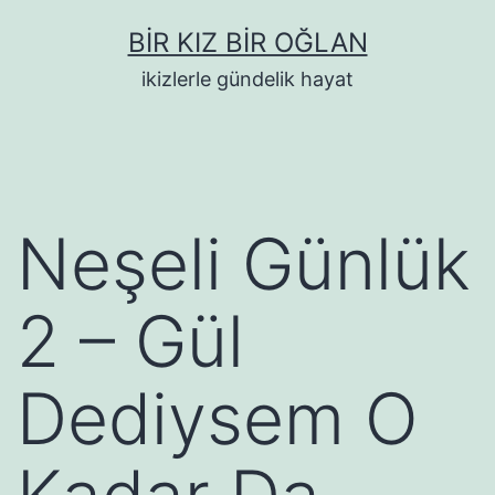
İçeriğe
BIR KIZ BIR OĞLAN
geç
ikizlerle gündelik hayat
Neşeli Günlük
2 – Gül
Dediysem O