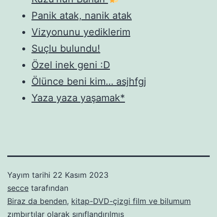
Panik atak, nanik atak
Vizyonunu yediklerim
Suçlu bulundu!
Özel inek geni :D
Ölünce beni kim… asjhfgj
Yaza yaza yaşamak*
Yayım tarihi
22 Kasım 2023
secce
tarafından
Biraz da benden
,
kitap-DVD-çizgi film ve bilumum
zımbırtılar
olarak sınıflandırılmış