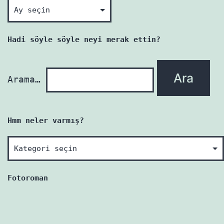
Okunmamış
her
yazı
Hadi söyle söyle neyi merak ettin?
yenidir!
Arama…
Hmm neler varmış?
Hmm
neler
varmış?
Fotoroman