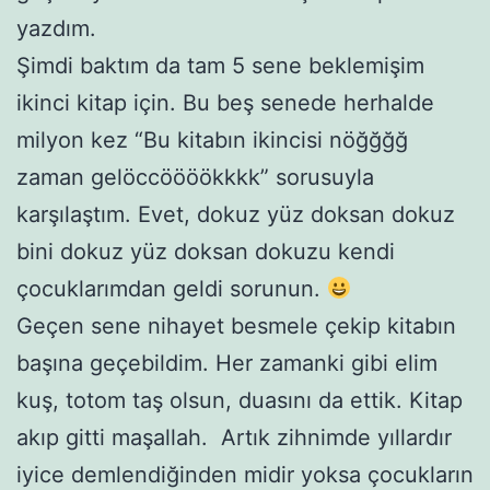
yazdım.
Şimdi baktım da tam 5 sene beklemişim
ikinci kitap için. Bu beş senede herhalde
milyon kez “Bu kitabın ikincisi nöğğğğ
zaman gelöccöööökkkk” sorusuyla
karşılaştım. Evet, dokuz yüz doksan dokuz
bini dokuz yüz doksan dokuzu kendi
çocuklarımdan geldi sorunun.
Geçen sene nihayet besmele çekip kitabın
başına geçebildim. Her zamanki gibi elim
kuş, totom taş olsun, duasını da ettik. Kitap
akıp gitti maşallah. Artık zihnimde yıllardır
iyice demlendiğinden midir yoksa çocukların