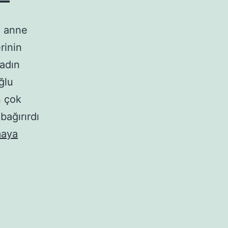
n anne
rinin
kadın
ğlu
n çok
bağırırdı
aya