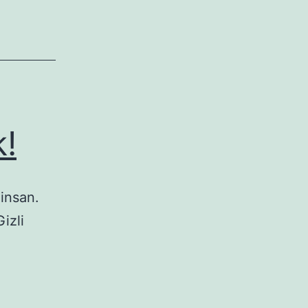
k!
insan.
izli