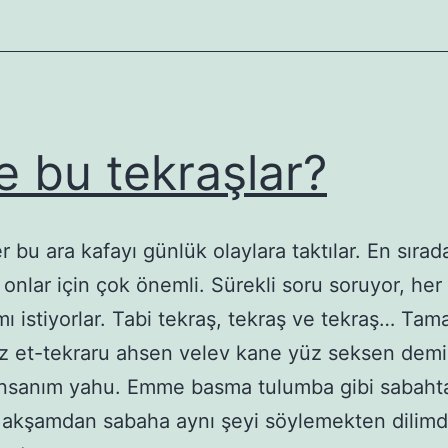
e bu tekraşlar?
r bu ara kafayı günlük olaylara taktılar. En sırad
 onlar için çok önemli. Sürekli soru soruyor, her
ı istiyorlar. Tabi tekraş, tekraş ve tekraş… Ta
ız et-tekraru ahsen velev kane yüz seksen dem
insanım yahu. Emme basma tulumba gibi sabaht
 akşamdan sabaha aynı şeyi söylemekten dilim