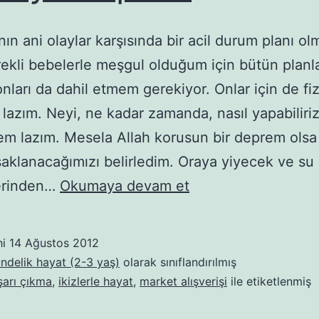
ın ani olaylar karşısında bir acil durum planı olm
ekli bebelerle meşgul olduğum için bütün planl
nları da dahil etmem gerekiyor. Onlar için de fizi
azım. Neyi, ne kadar zamanda, nasıl yapabiliri
m lazım. Mesela Allah korusun bir deprem olsa
aklanacağımızı belirledim. Oraya yiyecek ve s
Acil
erinden…
Okumaya devam et
eylem
planı
hi
14 Ağustos 2012
ündelik hayat (2-3 yaş)
olarak sınıflandırılmış
ışarı çıkma
,
ikizlerle hayat
,
market alışverişi
ile etiketlenmiş