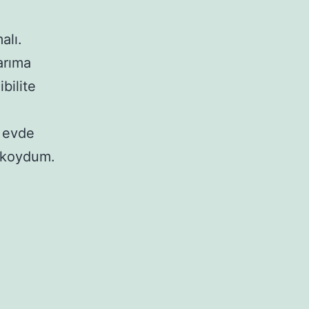
alı.
arıma
bilite
z
 evde
u koydum.