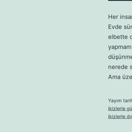
Her insan
Evde sür
elbette o
yapmam l
düşünme
nerede s
Ama üz
Yayım tari
ikizlerle g
ikizlerle d