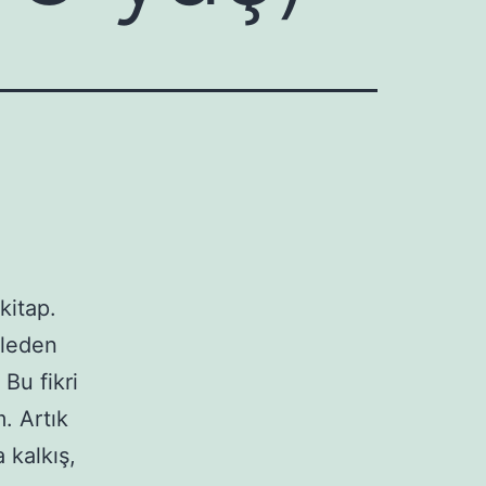
kitap.
mleden
Bu fikri
. Artık
 kalkış,