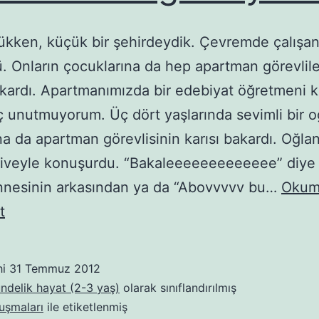
kken, küçük bir şehirdeydik. Çevremde çalışa
ü. Onların çocuklarına da hep apartman görevlile
akardı. Apartmanımızda bir edebiyat öğretmeni 
iç unutmuyorum. Üç dört yaşlarında sevimli bir o
na da apartman görevlisinin karısı bakardı. Oğla
 şiveyle konuşurdu. “Bakaleeeeeeeeeeeee” diye 
nnesinin arkasından ya da “Abovvvvv bu…
Okum
Anamın
t
ak
sütü
hi
31 Temmuz 2012
Türkçe
ündelik hayat (2-3 yaş)
olarak sınıflandırılmış
bu
uşmaları
ile etiketlenmiş