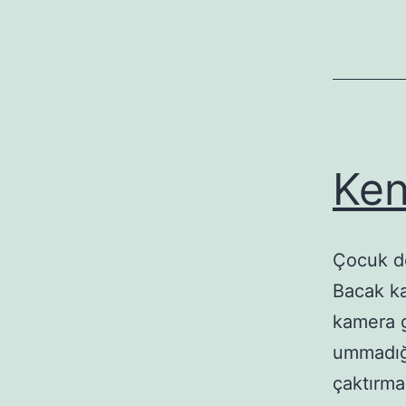
Ken
Çocuk de
Bacak kad
kamera g
ummadığı
çaktırma