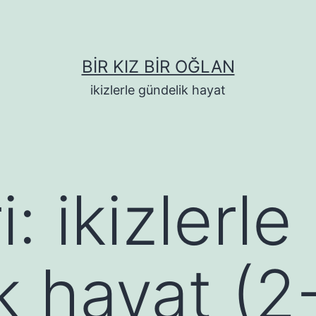
BIR KIZ BIR OĞLAN
ikizlerle gündelik hayat
i:
ikizlerle
k hayat (2