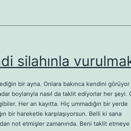
evde
ne
hale
geldi
yahu!
di silahınla vurulma
diğin bir ayna. Onlara bakınca kendini görüyor 
ar boylarıyla nasıl da taklit ediyorlar her şeyi. G
ibiler. Her an kayıtta. Hiç ummadığın bir yerde
n bir hareketle karşılaşıyorsun. Belli ki sana
dan not etmişler zamanında. Beni taklit etmeye