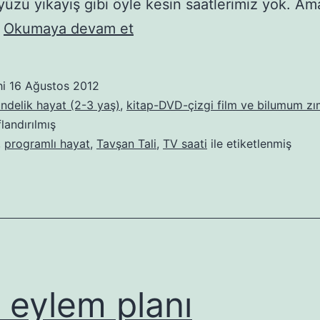
 yüzü yıkayış gibi öyle kesin saatlerimiz yok. Am
Tavşan
…
Okumaya devam et
Saati
hi
16 Ağustos 2012
ündelik hayat (2-3 yaş)
,
kitap-DVD-çizgi film ve bilumum zım
flandırılmış
,
programlı hayat
,
Tavşan Tali
,
TV saati
ile etiketlenmiş
l eylem planı