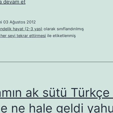
Niye
 devam et
bu
tekraşlar?
hi
03 Ağustos 2012
ündelik hayat (2-3 yaş)
olarak sınıflandırılmış
her şeyi tekrar ettirmesi
ile etiketlenmiş
mın ak sütü Türkçe
e ne hale geldi yahu