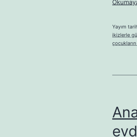
Okumaya
Yayım tari
ikizlerle g
çocukların 
Ana
evd