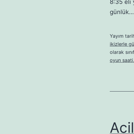
8:35 eli
günlük
Yayım tari
ikizlerle g
olarak sını
oyun saati
Aci