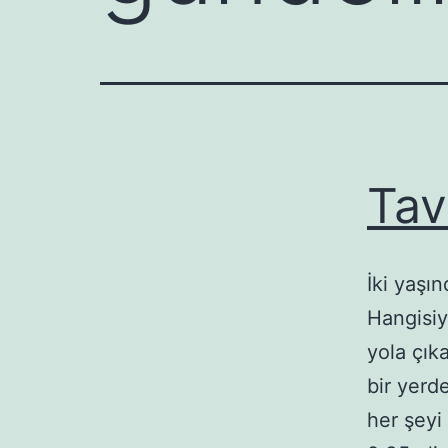
Tav
İki yaşı
Hangisiy
yola çık
bir yerd
her şeyi