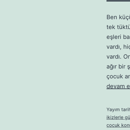
Ben küçü
tek tükt
eşleri b
vardı, h
vardı. O
ağır bir
çocuk a
devam e
Yayım tari
ikizlerle g
çocuk kon