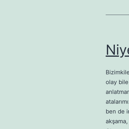
Niy
Bizimkile
olay bile
anlatmam
atalarım
ben de 
akşama,