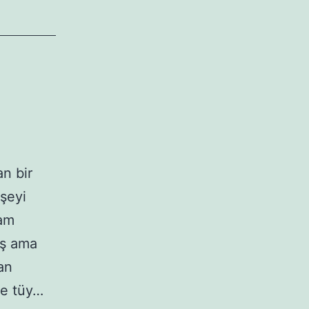
an bir
 şeyi
mam
iş ama
an
de tüy…