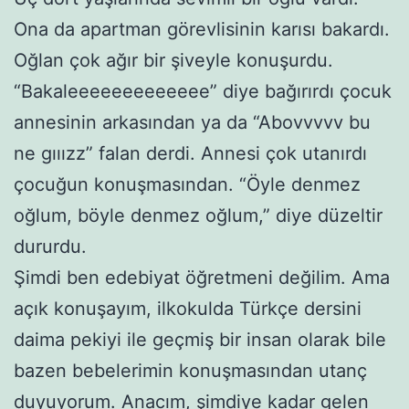
Ona da apartman görevlisinin karısı bakardı.
Oğlan çok ağır bir şiveyle konuşurdu.
“Bakaleeeeeeeeeeeee” diye bağırırdı çocuk
annesinin arkasından ya da “Abovvvvv bu
ne gııızz” falan derdi. Annesi çok utanırdı
çocuğun konuşmasından. “Öyle denmez
oğlum, böyle denmez oğlum,” diye düzeltir
dururdu.
Şimdi ben edebiyat öğretmeni değilim. Ama
açık konuşayım, ilkokulda Türkçe dersini
daima pekiyi ile geçmiş bir insan olarak bile
bazen bebelerimin konuşmasından utanç
duyuyorum. Anacım, şimdiye kadar gelen