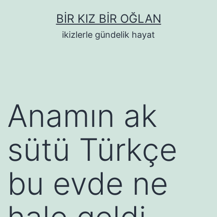
İçeriğe
BIR KIZ BIR OĞLAN
geç
ikizlerle gündelik hayat
Anamın ak
sütü Türkçe
bu evde ne