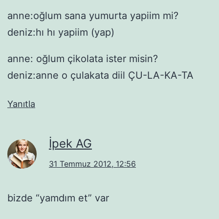
anne:oğlum sana yumurta yapiim mi?
deniz:hı hı yapiim (yap)
anne: oğlum çikolata ister misin?
deniz:anne o çulakata diil ÇU-LA-KA-TA
Yanıtla
İpek AG
31 Temmuz 2012, 12:56
bizde “yamdım et” var