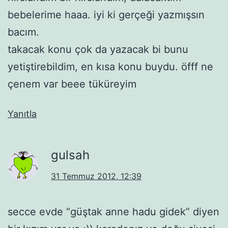
bebelerime haaa. iyi ki gerçeği yazmışsın
bacım.
takacak konu çok da yazacak bi bunu
yetiştirebildim, en kısa konu buydu. öfff ne
çenem var beee tüküreyim
Yanıtla
gulsah
31 Temmuz 2012, 12:39
secce evde “güştak anne hadu gidek” diyen