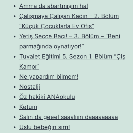
Amma da abartmışım ha!
Çalışmaya Çalışan Kadın – 2. Bölüm
“Küçük Çocuklarla Ev Ofis”
Yetiş Secce Bacı! – 3. Bölüm – “Beni
parmağında oynatıyor!”
Tuvalet Eğitimi 5. Sezon 1. Bölüm “Çiş
Kampı”
Ne yapardım bilmem!
Nostalji
Öz hakiki ANAokulu
Ketum
Salın da geeel saaalııın daaaaaaaaa
Uslu bebeğin sırrı!