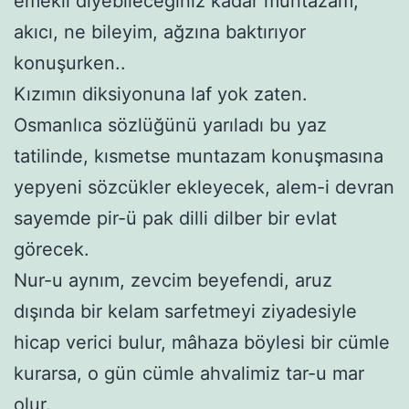
emekli diyebileceğiniz kadar muntazam,
akıcı, ne bileyim, ağzına baktırıyor
konuşurken..
Kızımın diksiyonuna laf yok zaten.
Osmanlıca sözlüğünü yarıladı bu yaz
tatilinde, kısmetse muntazam konuşmasına
yepyeni sözcükler ekleyecek, alem-i devran
sayemde pir-ü pak dilli dilber bir evlat
görecek.
Nur-u aynım, zevcim beyefendi, aruz
dışında bir kelam sarfetmeyi ziyadesiyle
hicap verici bulur, mâhaza böylesi bir cümle
kurarsa, o gün cümle ahvalimiz tar-u mar
olur.