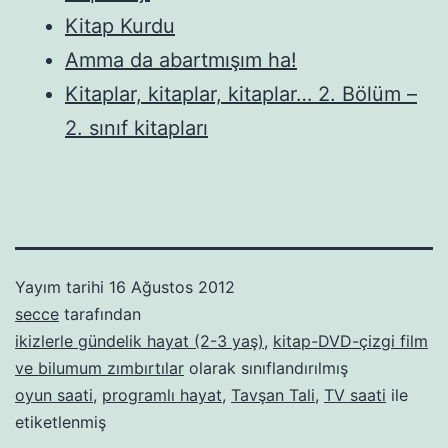
Kitap Kurdu
Amma da abartmışım ha!
Kitaplar, kitaplar, kitaplar… 2. Bölüm –
2. sınıf kitapları
Yayım tarihi
16 Ağustos 2012
secce
tarafından
ikizlerle gündelik hayat (2-3 yaş)
,
kitap-DVD-çizgi film
ve bilumum zımbırtılar
olarak sınıflandırılmış
oyun saati
,
programlı hayat
,
Tavşan Tali
,
TV saati
ile
etiketlenmiş