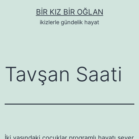
İçeriğe
BIR KIZ BIR OĞLAN
geç
ikizlerle gündelik hayat
Tavşan Saati
İki yaşındaki çocuklar programlı hayatı sever