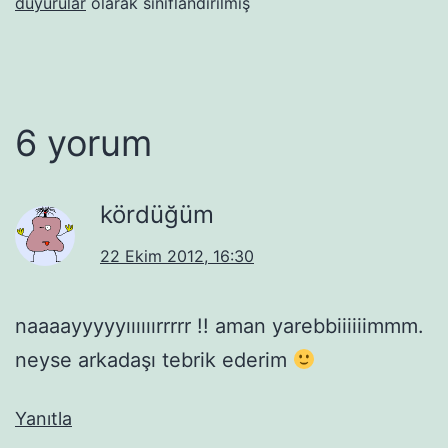
duyurular
olarak sınıflandırılmış
6 yorum
kördüğüm
22 Ekim 2012, 16:30
naaaayyyyyıııııırrrrr !! aman yarebbiiiiiimmm.
neyse arkadaşı tebrik ederim
Yanıtla