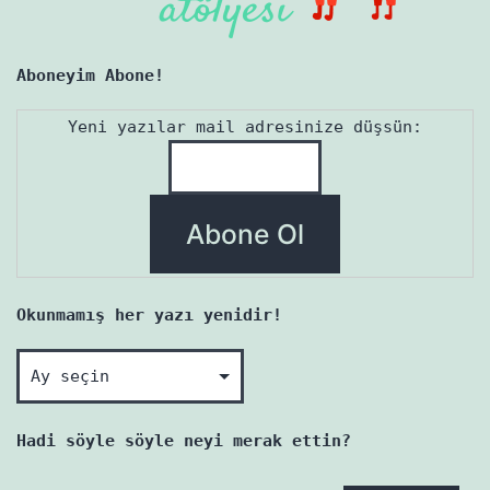
Aboneyim Abone!
Yeni yazılar mail adresinize düşsün:
Okunmamış her yazı yenidir!
Okunmamış
her
yazı
Hadi söyle söyle neyi merak ettin?
yenidir!