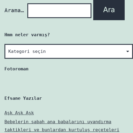
Arama…
Hmm neler varmış?
Hmm
neler
varmış?
Fotoroman
Efsane Yazılar
Aşk Aşk Aşk
Bebelerin sabah ana babalarını uyandırma
taktikleri ve bunlardan kurtuluş reçeteleri