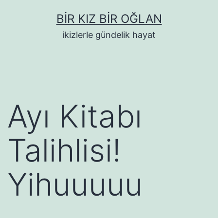
İçeriğe
BIR KIZ BIR OĞLAN
geç
ikizlerle gündelik hayat
Ayı Kitabı
Talihlisi!
Yihuuuuu