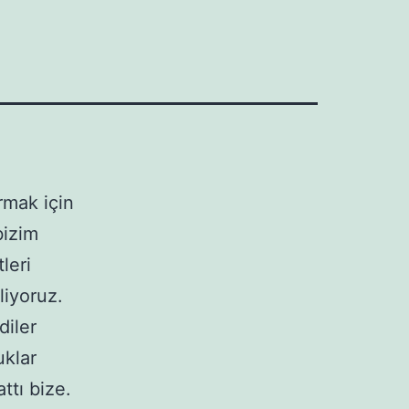
rmak için
bizim
leri
liyoruz.
diler
uklar
ttı bize.