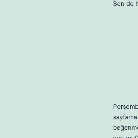
Ben de h
Perşembe
sayfama.
beğenme,