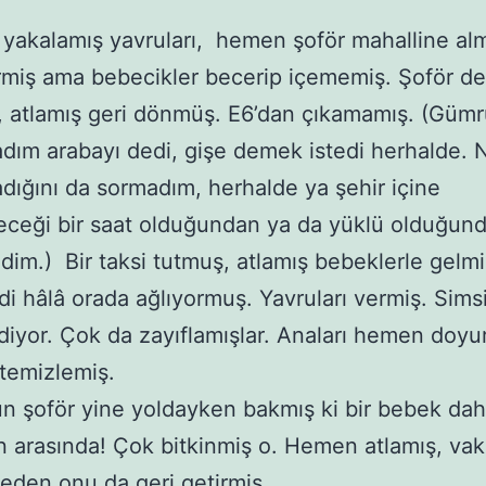
 yakalamış yavruları, hemen şoför mahalline alm
rmiş ama bebecikler becerip içememiş. Şoför de 
, atlamış geri dönmüş. E6’dan çıkamamış. (Güm
dım arabayı dedi, gişe demek istedi herhalde. 
dığını da sormadım, herhalde ya şehir içine
ceği bir saat olduğundan ya da yüklü olduğun
dim.) Bir taksi tutmuş, atlamış bebeklerle gelmi
i hâlâ orada ağlıyormuş. Yavruları vermiş. Sims
diyor. Çok da zayıflamışlar. Anaları hemen doyu
ıl temizlemiş.
ün şoför yine yoldayken bakmış ki bir bebek dah
ın arasında! Çok bitkinmiş o. Hemen atlamış, vak
den onu da geri getirmiş.