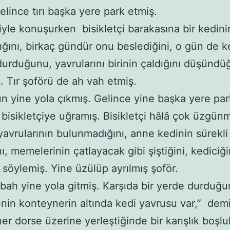
lince tırı başka yere park etmiş.
çiyle konuşurken bisikletçi barakasına bir kedini
ığını, birkaç gündür onu beslediğini, o gün de k
durduğunu, yavrularını birinin çaldığını düşünd
. Tır şoförü de ah vah etmiş.
ün yine yola çıkmış. Gelince yine başka yere par
ne bisikletçiye uğramış. Bisikletçi hâlâ çok üzgün
yavrularının bulunmadığını, anne kedinin sürekli
ı, memelerinin çatlayacak gibi şiştiğini, kediciği
i söylemiş. Yine üzülüp ayrılmış şoför.
abah yine yola gitmiş. Karşıda bir yerde durduğu
nin konteynerin altında kedi yavrusu var,” demi
er dorse üzerine yerleştiğinde bir karışlık boşlu