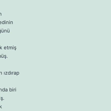
n
edinin
üğünü
k etmiş
müş.
n ızdırap
nda biri
ş.
k