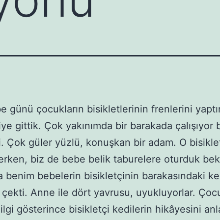
 günü çocukların bisikletlerinin frenlerini yaptı
çiye gittik. Çok yakınımda bir barakada çalışıyor 
çi. Çok güler yüzlü, konuşkan bir adam. O bisiklet
erken, biz de bebe belik taburelere oturduk bek
a benim bebelerin bisikletçinin barakasındaki ke
i çekti. Anne ile dört yavrusu, uyukluyorlar. Çoc
ilgi gösterince bisikletçi kedilerin hikâyesini anla