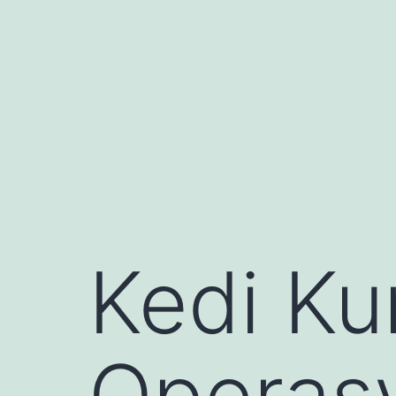
İçeriğe
geç
Kedi Ku
Operas