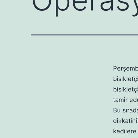
Perşembe
bisiklet
bisiklet
tamir ed
Bu sırad
dikkatin
kedilere 