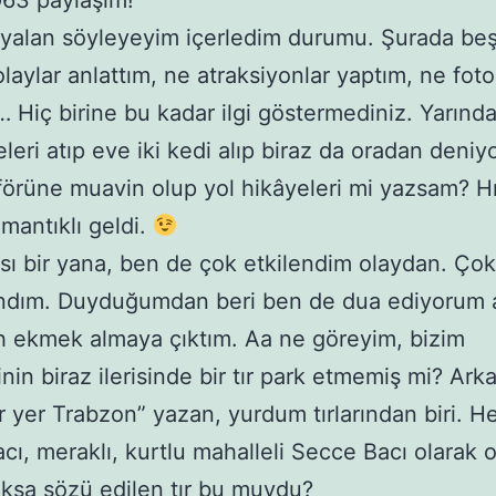
63 paylaşım!
 yalan söyleyeyim içerledim durumu. Şurada beş
olaylar anlattım, ne atraksiyonlar yaptım, ne foto
Hiç birine bu kadar ilgi göstermediniz. Yarında
leri atıp eve iki kedi alıp biraz da oradan deni
oförüne muavin olup yol hikâyeleri mi yazsam?
mantıklı geldi.
ası bir yana, ben de çok etkilendim olaydan. Çok
ndım. Duyduğumdan beri ben de dua ediyorum
 ekmek almaya çıktım. Aa ne göreyim, bizim
inin biraz ilerisinde bir tır park etmemiş mi? Ark
r yer Trabzon” yazan, yurdum tırlarından biri. 
acı, meraklı, kurtlu mahalleli Secce Bacı olarak o
oksa sözü edilen tır bu muydu?