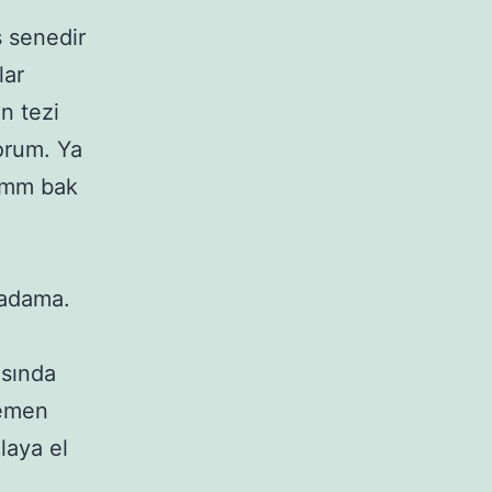
 senedir
lar
n tezi
yorum. Ya
 Hmm bak
 adama.
asında
Hemen
laya el