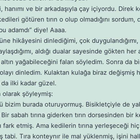
çi, hanımı ve bir arkadaşıyla çay içiyordu. Direk
kedileri götüren tırın o olup olmadığını sordum,
bu adamdı” diye! Aaaa.
rüne hikâyesini dinlediğimi, çok duygulandığımı,
aylaşdığımı, aldığı dualar sayesinde gökten her 
 altın yağabileceğini falan söyledim. Sonra da bi
olayı dinledim. Kulaktan kulağa biraz değişmiş 
 da ilki kadar güzel.
 olarak şöyleymiş:
rü bizim burada oturuyormuş. Bisikletçiyle de ya
 Bir sabah tırına giderken tırın dorsesinden bir k
ı fark etmiş. Ama kedilerin tırına yerleşeceği hiç
 tabi. Tıra konteynır ile mal yüklenmiş, işini hal