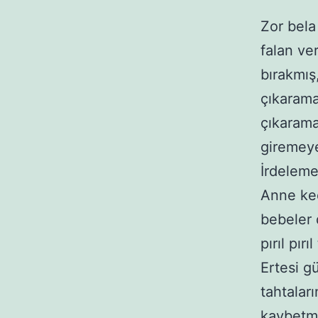
Zor bela
falan ve
bırakmış
çıkarama
çıkarama
giremeye
İrdeleme
Anne ked
bebeler 
pırıl pır
Ertesi g
tahtalar
kaybetme