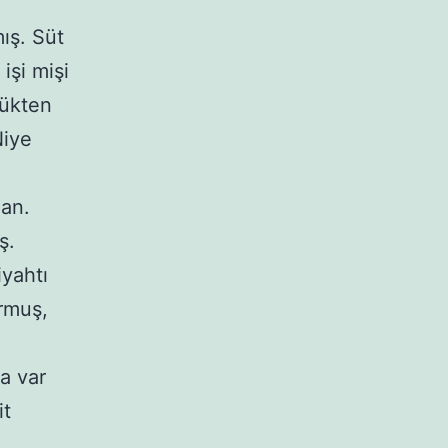
ış. Süt
işi mişi
rükten
Niye
dan.
ş.
iyahtı
rmuş,
a var
it