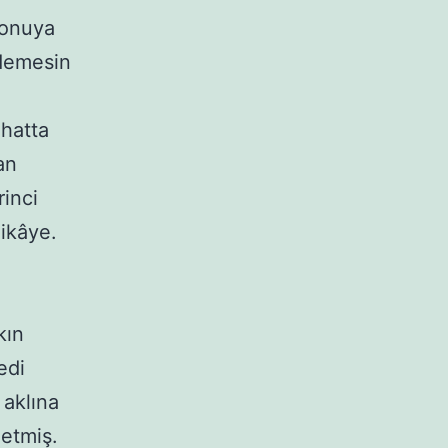
 konuya
 demesin
 hatta
an
rinci
hikâye.
kın
edi
 aklına
letmiş.