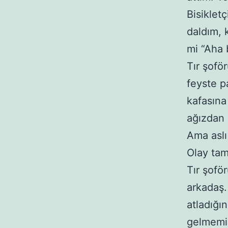
Bisiklet
daldım, 
mi “Aha 
Tır şofö
feyste p
kafasına
ağızdan 
Ama aslı
Olay tam
Tır şofö
arkadaş.
atladığın
gelmemiş