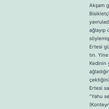
Akşam ge
Bisiklet
yavrulad
ağlayıp 
söylemiş
Ertesi g
tırı. Yi
Kedinin 
ağladığın
çektiğin
Ertesi s
“Yahu se
(Konteyn