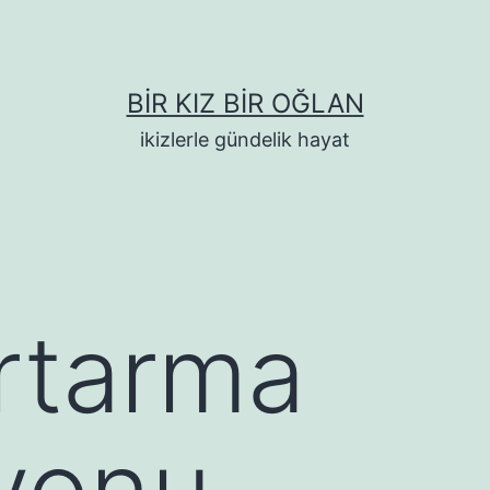
BIR KIZ BIR OĞLAN
ikizlerle gündelik hayat
rtarma
yonu