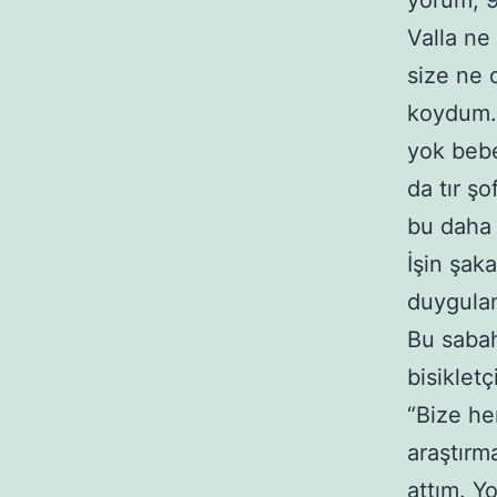
yorum, 9
Valla ne
size ne 
koydum… 
yok bebe
da tır ş
bu daha 
İşin şak
duygula
Bu sabah
bisikletç
“Bize he
araştırm
attım. Y