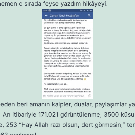
emen o sırada feyse yazdım hikâyeyi.
den beri amanın kalpler, dualar, paylaşımlar y
 An itibariyle 171.021 görüntülenme, 3500 küsu
 253 “Hay Allah razı olsun, dert görmesin,” te