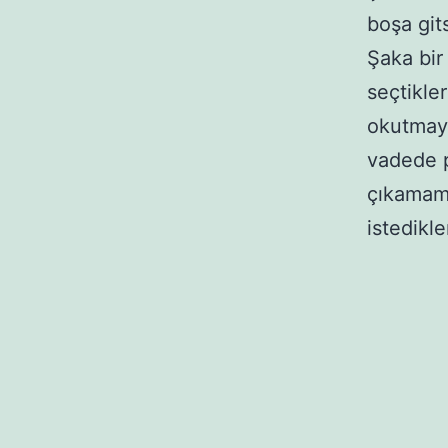
boşa git
Şaka bir
seçtikler
okutmaya
vadede p
çıkamam
istedikle