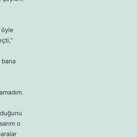
 öyle
çti,”
i bana
pamadım.
olduğunu
asarım o
aralar