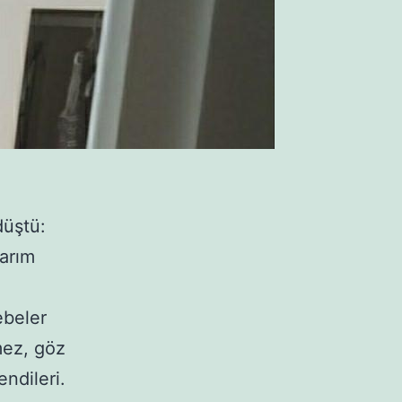
düştü:
arım
ebeler
mez, göz
ndileri.