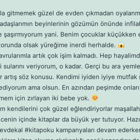
ula gitmemek güzel de evden çıkmadan oyalan
kadaşlarımın beyinlerinin gözümün önünde infila
e şaşırmıyorum yani. Benim çocuklar küçükken
orunda olsak yüreğime inerdi herhalde.
vrularımla artık çok işim kalmadı. Hep hayalimd
i sularını veriyorum, o kadar. Gerçi bu ara yeml
r artış söz konusu. Kendimi iyiden iyiye mutfak
sediyorum ama olsun. En azından peşimde onları
mem için zırlayan iki bebe yok.
ım kendilerini çok güzel eğlendiriyorlar maşallah
cenin içinde kitaplar da büyük yer tutuyor. Hazı
#evdekal #kitapoku kampanyaları devam ederke