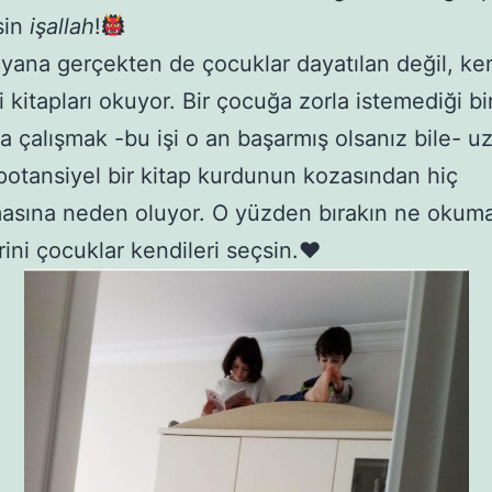
sin
işallah
!
 yana gerçekten de çocuklar dayatılan değil, ke
i kitapları okuyor. Bir çocuğa zorla istemediği bir
 çalışmak -bu işi o an başarmış olsanız bile- u
otansiyel bir kitap kurdunun kozasından hiç
asına neden oluyor. O yüzden bırakın ne okum
rini çocuklar kendileri seçsin.♥️