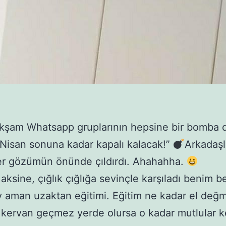
kşam Whatsapp gruplarının hepsine bir bomba 
 Nisan sonuna kadar kapalı kalacak!”
Arkadaşl
rer gözümün önünde çıldırdı. Ahahahha.
 aksine, çığlık çığlığa sevinçle karşıladı benim b
şey aman uzaktan eğitimi. Eğitim ne kadar el değ
kervan geçmez yerde olursa o kadar mutlular ke