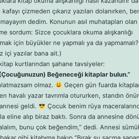
klara kitap okuma alışkanlığı nasıl kazandırır d
 kafayı çizmeden çıkarız yazıları dolanırken, be
lmayayım dedim. Konunun asıl muhatapları olan
ime sordum: Sizce çocuklara okuma alışkanlığı
mak için büyükler ne yapmalı ya da yapmamalı?
 içi yazılar bana ait.)
 kitap kurtlarından şahane tavsiyeler:
“(Çocuğunuzun) Beğeneceği kitaplar bulun.”
nlatmazsam olmaz.
Geçen gün fuarda kitapla
en havalı yazar tavrımla otururken, standın önün
annesi geldi.
Çocuk benim rüya maceralarında
a eline alıp biraz baktı. Sonra da annesine dö
lalım, bunu çok beğendim,” dedi. Annesi sümü
bakar gibi kitabıma bakıp “Bırak şu saçma sapan