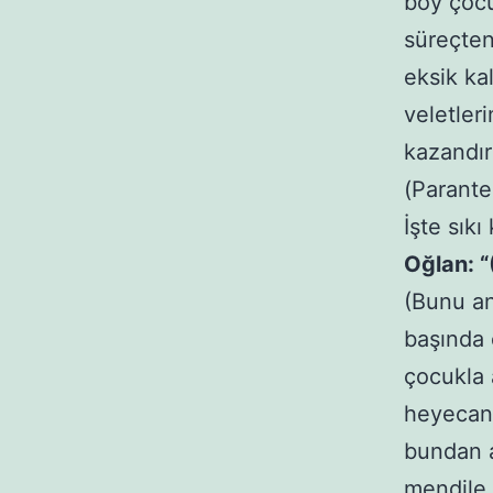
boy çocu
süreçten
eksik ka
veletler
kazandır
(Parantez
İşte sıkı
Oğlan: 
(Bunu a
başında 
çocukla 
heyecanl
bundan a
mendile 