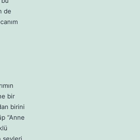
a bu
n de
 canım
rımın
e bir
n birini
nüp “Anne
klü
 şeyleri.