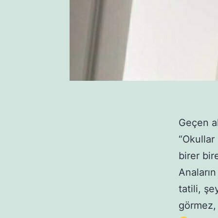
Geçen a
“Okullar
birer bi
Anaların
tatili, 
görmez, 