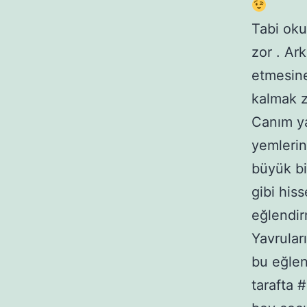
Tabi ok
zor . Ar
etmesin
kalmak z
Canım ya
yemlerin
büyük bi
gibi his
eğlendir
Yavrular
bu eğlen
tarafta 