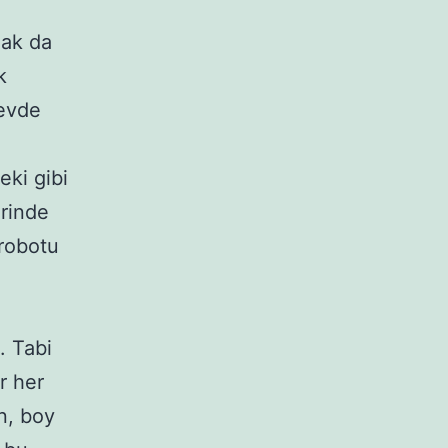
mak da
k
 evde
eki gibi
erinde
 robotu
. Tabi
r her
n, boy