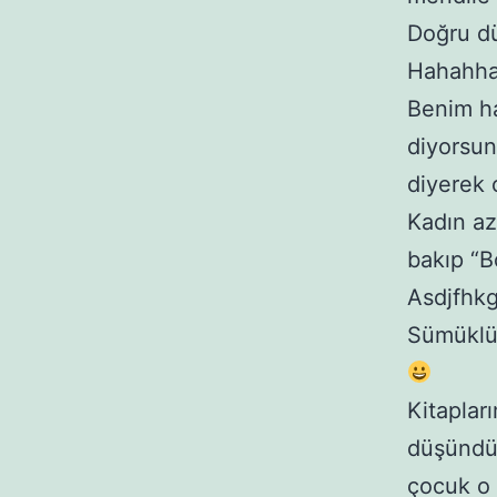
Doğru dü
Hahahha
Benim ha
diyorsun
diyerek 
Kadın a
bakıp “B
Asdjfhkg
Sümüklü 
Kitaplar
düşündüğ
çocuk o 