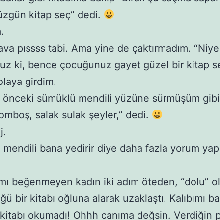
zgün kitap seç” dedi.
.
va pıssss tabi. Ama yine de çaktırmadım. “Niye
uz ki, bence çocuğunuz gayet güzel bir kitap se
olaya girdim.
z önceki sümüklü mendili yüzüne sürmüşüm gib
omboş, salak sulak şeyler,” dedi.
j.
mendili bana yedirir diye daha fazla yorum ya
ımı beğenmeyen kadın iki adım öteden, “dolu” 
ü bir kitabı oğluna alarak uzaklaştı. Kalıbımı b
kitabı okumadı! Ohhh canıma değsin. Verdiğin p