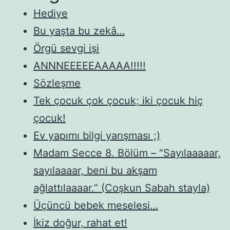
Hediye
Bu yaşta bu zekâ…
Örgü sevgi işi
ANNNEEEEEAAAAA!!!!!
Sözleşme
Tek çocuk çok çocuk; iki çocuk hiç
çocuk!
Ev yapımı bilgi yarışması ;)
Madam Secce 8. Bölüm – “Sayılaaaaar,
sayılaaaar, beni bu akşam
ağlattılaaaar.” (Coşkun Sabah stayla)
Üçüncü bebek meselesi…
İkiz doğur, rahat et!