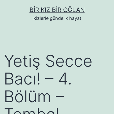
İçeriğe
BIR KIZ BIR OĞLAN
geç
ikizlerle gündelik hayat
Yetiş Secce
Bacı! – 4.
Bölüm –