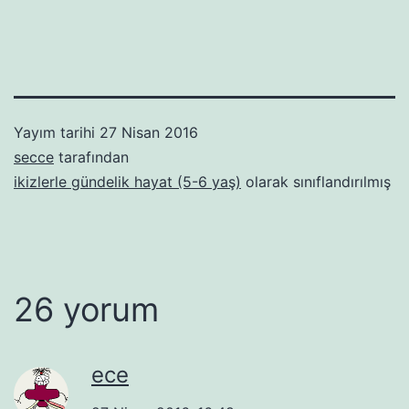
Yayım tarihi
27 Nisan 2016
secce
tarafından
ikizlerle gündelik hayat (5-6 yaş)
olarak sınıflandırılmış
26 yorum
ece