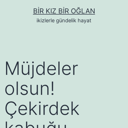
İçeriğe
BIR KIZ BIR OĞLAN
geç
ikizlerle gündelik hayat
Müjdeler
olsun!
Çekirdek