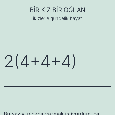
İçeriğe
BIR KIZ BIR OĞLAN
geç
ikizlerle gündelik hayat
2(4+4+4)
Bu yazıyı nicedir yazmak istiyordum, bir