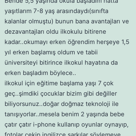
Bende 5,5 yaşında okula başladım hatta
yaşıtlarım 7-8 yaş arasındaydı(sınıfta
kalanlar olmuştu) bunun bana avantajları ve
dezavantajları oldu ilkokulu bitirene
kadar..okumayı erken öğrendim herşeye 1,5
yıl erken başlamış oldum ve tabii
üniversiteyi bitirince ilkokul hayatına da
erken başladım böylece..
ilkokul için eğitime başlama yaşı 7 çok
geç..şimdiki çocuklar bizim gibi değiller
biliyorsunuz..doğar doğmaz teknoloji ile
tanışıyorlar..mesela benim 2 yaşında bebe
çatır çatır i-phone kullanıp oyunlar oynayıp,
fotolar çekip ingilizce şarkılar söylemeye