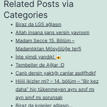
Related Posts via
Categories
Biraz da LGS ağlasın
Allah insana şans versin yavrıııım
Madam Secce 15. Bölüm –
Madamlıktan Mösyölüğe terfi
İşte şimdi yandık!
Tembeller de Ağlar :D
Canlı dersin yaktığı canlar asdjfhdkf
Hiiiii ikizler mi? – 14. bölüm – “Bir kez
daha” hiç tükenmeyen aynı sınıf mı
ayrı sınıf mı sorunsalı
Biraz da kolejler ağlasın…