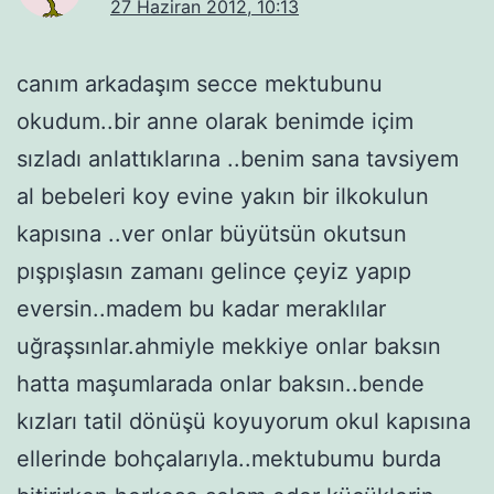
27 Haziran 2012, 10:13
canım arkadaşım secce mektubunu
okudum..bir anne olarak benimde içim
sızladı anlattıklarına ..benim sana tavsiyem
al bebeleri koy evine yakın bir ilkokulun
kapısına ..ver onlar büyütsün okutsun
pışpışlasın zamanı gelince çeyiz yapıp
eversin..madem bu kadar meraklılar
uğraşsınlar.ahmiyle mekkiye onlar baksın
hatta maşumlarada onlar baksın..bende
kızları tatil dönüşü koyuyorum okul kapısına
ellerinde bohçalarıyla..mektubumu burda