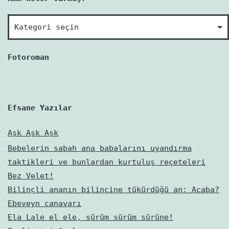
Hmm
neler
varmış?
Fotoroman
Efsane Yazılar
Aşk Aşk Aşk
Bebelerin sabah ana babalarını uyandırma
taktikleri ve bunlardan kurtuluş reçeteleri
Bez Velet!
Bilinçli ananın bilincine tükürdüğü an: Acaba?
Ebeveyn canavarı
Ela Lale el ele, sürüm sürüm sürüne!