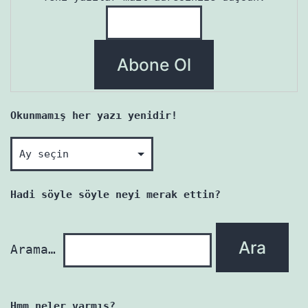
Okunmamış her yazı yenidir!
Okunmamış
her
yazı
Hadi söyle söyle neyi merak ettin?
yenidir!
Arama…
Hmm neler varmış?