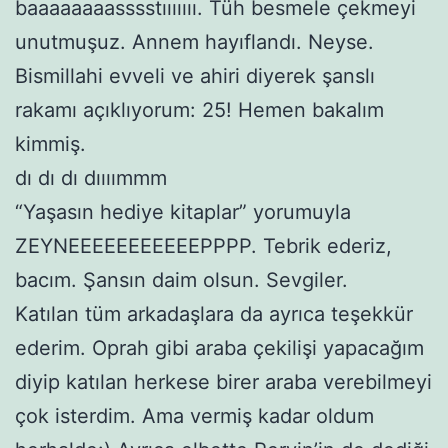
baaaaaaaasssstııııııı. Tüh besmele çekmeyi
unutmuşuz. Annem hayıflandı. Neyse.
Bismillahi evveli ve ahiri diyerek şanslı
rakamı açıklıyorum: 25! Hemen bakalım
kimmiş.
dı dı dı dıııımmm
“Yaşasın hediye kitaplar” yorumuyla
ZEYNEEEEEEEEEEEPPPP. Tebrik ederiz,
bacım. Şansın daim olsun. Sevgiler.
Katılan tüm arkadaşlara da ayrıca teşekkür
ederim. Oprah gibi araba çekilişi yapacağım
diyip katılan herkese birer araba verebilmeyi
çok isterdim. Ama vermiş kadar oldum