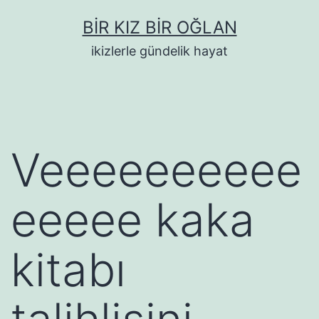
İçeriğe
BIR KIZ BIR OĞLAN
geç
ikizlerle gündelik hayat
Veeeeeeeeee
eeeee kaka
kitabı