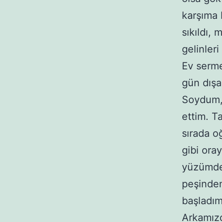
karşıma 
sıkıldı, 
gelinleri
Ev serme
gün dışa
Soydum, 
ettim. T
sırada oğ
gibi ora
yüzümde 
peşinden
başladım
Arkamızd