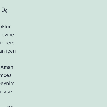
!
. Üç
ekler
a evine
ir kere
n içeri
! Aman
ümcesi
 beynimi
m açık