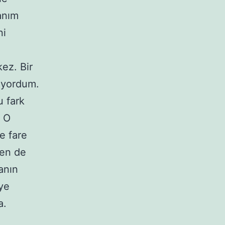
anım
ni
ez. Bir
şıyordum.
u fark
. O
ce fare
Ben de
anın
ye
a.