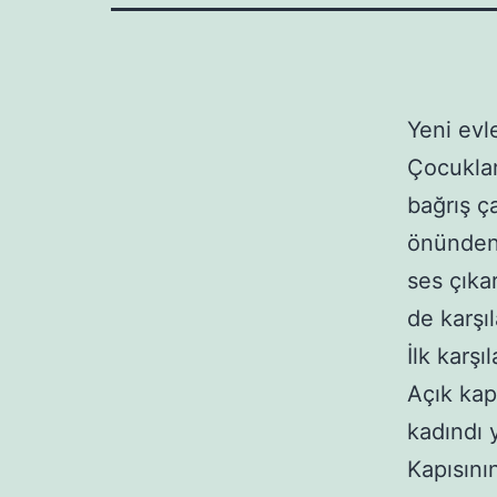
Yeni evl
Çocuklar
bağrış ça
önünden 
ses çıka
de karşı
İlk karş
Açık kap
kadındı y
Kapısını