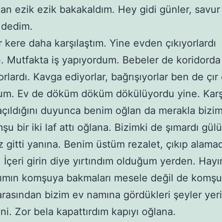
an ezik ezik bakakaldım. Hey gidi günler, savur
ı dedim.
r kere daha karşılaştım. Yine evden çıkıyorlardı
. Mutfakta iş yapıyordum. Bebeler de koridorda
rlardı. Kavga ediyorlar, bağrışıyorlar ben de çır 
rum. Ev de döküm döküm dökülüyordu yine. Karş
açıldığını duyunca benim oğlan da merakla bizim
şu bir iki laf attı oğlana. Bizimki de şımardı gülü
z gitti yanına. Benim üstüm rezalet, çıkıp alama
. İçeri girin diye yırtındım olduğum yerden. Hayır
rımın komşuya bakmaları mesele değil de komş
arasından bizim ev namına gördükleri şeyler yer
ni. Zor bela kapattırdım kapıyı oğlana.