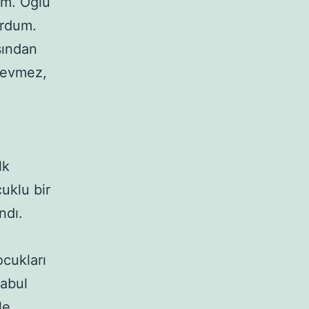
im. Oğlu
urdum.
sından
 sevmez,
lk
uklu bir
ndı.
cukları
kabul
le