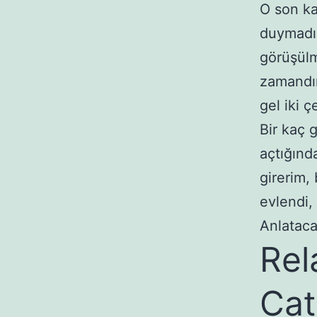
O son ka
duymadım
görüşülm
zamandır
gel iki 
Bir kaç 
açtığınd
girerim,
evlendi,
Anlataca
Rel
Cat