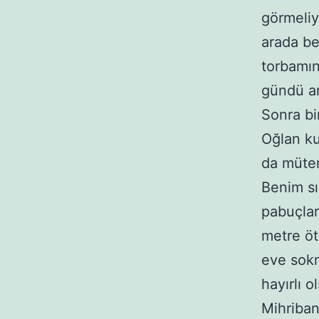
görmeliy
arada be
torbamı
gündü a
Sonra bi
Oğlan ku
da mütem
Benim sı
pabuçlar
metre öt
eve sokm
hayırlı o
Mihriban