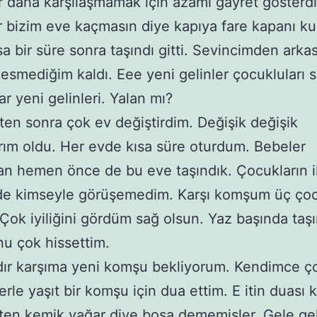
r daha karşılaşmamak için azami gayret gösterd
r bizim eve kaçmasın diye kapıya fare kapanı k
sa bir süre sonra taşındı gitti. Sevincimden arka
esmediğim kaldı. Eee yeni gelinler çocukluları
ar yeni gelinleri. Yalan mı?
ten sonra çok ev değiştirdim. Değişik değişik
ım oldu. Her evde kısa süre oturdum. Bebeler
 hemen önce de bu eve taşındık. Çocukların i
de kimseyle görüşemedim. Karşı komşum üç çoc
 Çok iyiliğini gördüm sağ olsun. Yaz başında taşı
u çok hissettim.
dır karşıma yeni komşu bekliyorum. Kendimce ço
erle yaşıt bir komşu için dua ettim. E itin duası 
ten kemik yağar diye boşa dememişler. Gele ge