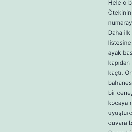
Hele o b
Ötekinin
numarayı
Daha ilk
listesin
ayak bas
kapıdan 
kaçtı. O
bahanesi
bir çene
kocaya n
uyuşturd
duvara b