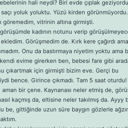
ebelerinin hali neydi? Biri evde çıplak geziyordu
 saçı yoluk yoluktu. Yüzü kirden görünmüyordu
 göremedim, vitrinin altına girmişti.
 görüşümde kadının notunu verip görüşülmeyec
e ekledim. Görüşmedim de. Kırk kere çağırdı am
madım. Onu da bastırmaya niyetim yoktu ama b
kendi evime girerken ben, bebesi fare gibi arada
nu çıkartmak için girmişti bizim eve. Gerçi bu
ydi bence. Girince çıkmadı. Tam 5 saat oturdu
, aman bir çene. Kaynanası neler etmiş de, gör
asıl kaçmış da, eltisine neler takılmış da. Ayyy
u be, gittiğinde uzun süre baygın gözlerle ağzı
aktım.