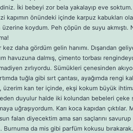
diniz. İki bebeyi zor bela yakalayıp eve soktum
zi kapımın önündeki içinde karpuz kabukları ol
n üzerine koydum. Peh çöpün de suyu akmıştı. 
ma!
r kez daha gördüm gelin hanımı. Dışarıdan geliy
m havuzuna dalmış, çimento torbası rengindeyd
adiyen zırlıyordu. Sümükleri çenesinden akıyo
rtımda tuğla gibi sırt çantası, ayağımda rengi k
, üzerim kan ter içinde, ekşi kokum büyük ihtima
eden duyulur halde iki kolundan bebeleri çeke
aya uğraşıyordum. Karı koca kapıdan çıktılar. 
lsun falan diyecektim ama sarı saçlarını savurup g
. Burnuma da mis gibi parfüm kokusu bırakarak