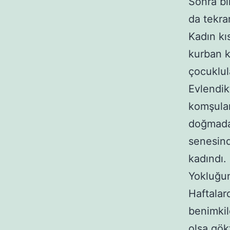
Sonra bi
da tekra
Kadın kı
kurban k
çocuklul
Evlendik
komşular
doğmadan
senesin
kadındı.
Yokluğun
Haftalar
benimkil
olsa gök