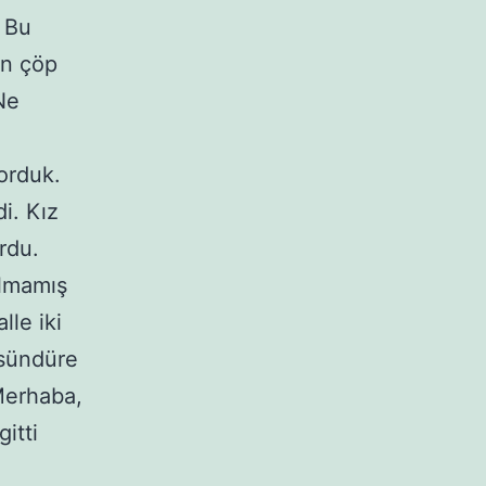
. Bu
an çöp
Ne
orduk.
i. Kız
rdu.
almamış
lle iki
 sündüre
Merhaba,
itti
.