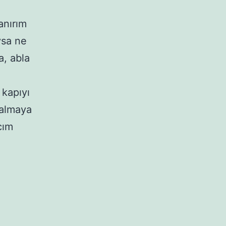
anırım
ysa ne
a, abla
 kapıyı
 almaya
cım