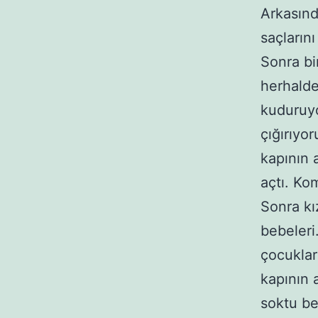
Arkasınd
saçların
Sonra bi
herhalde
kuduruyo
çığırıyo
kapının 
açtı. Kom
Sonra kı
bebeleri
çocukla
kapının 
soktu be