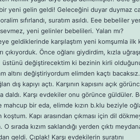
bir yeni gelin geldi! Geleceğini duyar duymaz c
moralim sıfırlandı, suratım asıldı. Eee bebeliler ye
 sevmez, yeni gelinler bebelileri. Yalan mı?
ye geldiklerinde karşılaştım yeni komşumla ilk k
rı çıkıyorduk. Önce oğlanı giydirdim, kızla uğra
üstünü değiştirecektim ki bezinin kirli olduğun
am altını değiştiriyordum elimden kaçtı bacaksız
lan dış kapıyı açtı. Karşının kapısını açık görün
ya daldı. Karşı evdekiler onu görünce güldüler. 
mahcup bir eda, elimde kızın b.klu beziyle oğl
 koştum. Kapı arasından çıkması için dil dökme
. O sırada kızım saklandığı yerden çıktı meydan
an geldi. Çıplak! Karşı evdekilerin suratını