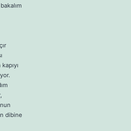
 bakalım
çır
ı
 kapıyı
yor.
dım
,
unun
in dibine