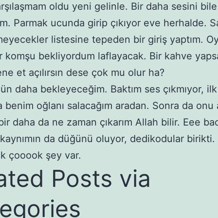
rşılaşmam oldu yeni gelinle. Bir daha sesini bile
. Parmak ucunda girip çıkıyor eve herhalde. S
eyecekler listesine tepeden bir giriş yaptım. O
 komşu bekliyordum laflayacak. Bir kahve yaps
çene et açılırsın dese çok mu olur ha?
gün daha bekleyeceğim. Baktım ses çıkmıyor, ilk
a benim oğlanı salacağım aradan. Sonra da onu
 bir daha da ne zaman çıkarım Allah bilir. Eee ba
 kaynımın da düğünü oluyor, dedikodular birikti.
k çooook şey var.
ated Posts via
egories