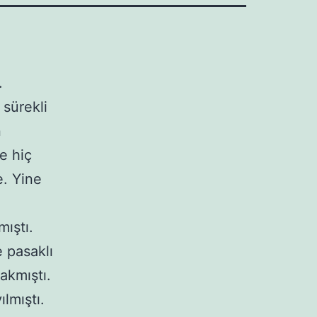
.
 sürekli
n
e hiç
e. Yine
ıştı.
 pasaklı
 akmıştı.
lmıştı.