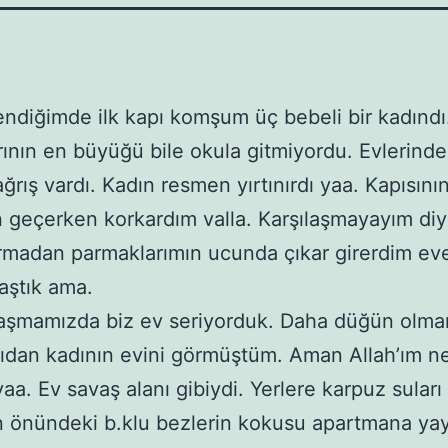
endiğimde ilk kapı komşum üç bebeli bir kadındı
ının en büyüğü bile okula gitmiyordu. Evlerinde
ğrış vardı. Kadın resmen yırtınırdı yaa. Kapısını
geçerken korkardım valla. Karşılaşmayayım diy
rmadan parmaklarımın ucunda çıkar girerdim ev
laştık ama.
ılaşmamızda biz ev seriyorduk. Daha düğün olmam
ıdan kadının evini görmüştüm. Aman Allah’ım ne
aa. Ev savaş alanı gibiydi. Yerlere karpuz suları
n önündeki b.klu bezlerin kokusu apartmana yayı