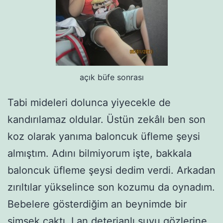
açık büfe sonrası
Tabi mideleri dolunca yiyecekle de
kandırılamaz oldular. Üstün zekâlı ben son
koz olarak yanıma baloncuk üfleme şeysi
almıştım. Adını bilmiyorum işte, bakkala
baloncuk üfleme şeysi dedim verdi. Arkadan
zırıltılar yükselince son kozumu da oynadım.
Bebelere gösterdiğim an beynimde bir
şimşek çaktı. Lan deterjanlı suyu gözlerine