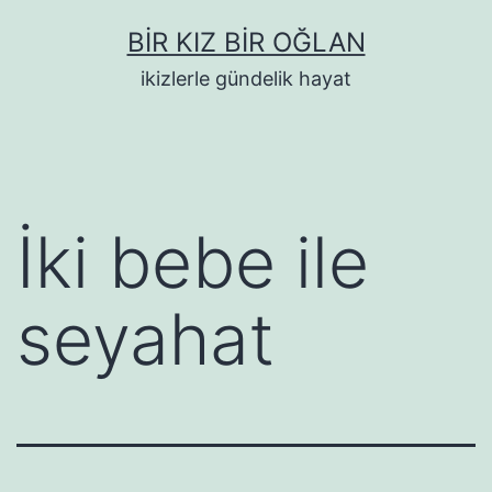
İçeriğe
BIR KIZ BIR OĞLAN
geç
ikizlerle gündelik hayat
İki bebe ile
seyahat