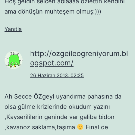
Hoş geldin selcen ablaaaa özlettin kendini
ama dönüşün muhteşem olmuş:)))
Yanıtla
http://ozgeileogreniyorum.bl
ogspot.com/
26 Haziran 2013, 02:25
Ah Secce ÖZgeyi uyandırma pahasına da
olsa gülme krizlerinde okudum yazını
,Kayserililerin geninde var galiba bidon
,kavanoz saklama,taşıma
Final de