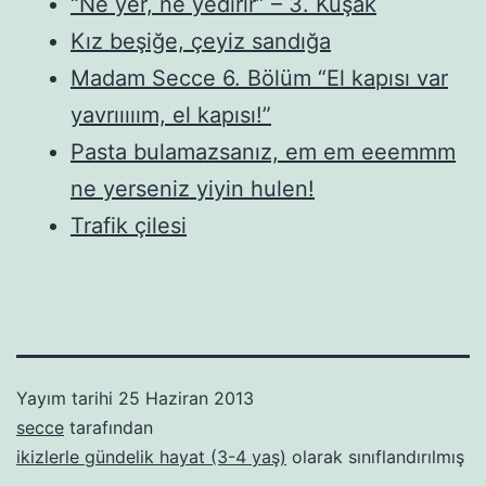
“Ne yer, ne yedirir” – 3. Kuşak
Kız beşiğe, çeyiz sandığa
Madam Secce 6. Bölüm “El kapısı var
yavrııııım, el kapısı!”
Pasta bulamazsanız, em em eeemmm
ne yerseniz yiyin hulen!
Trafik çilesi
Yayım tarihi
25 Haziran 2013
secce
tarafından
ikizlerle gündelik hayat (3-4 yaş)
olarak sınıflandırılmış