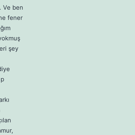
. Ve ben
ne fener
ığım
 yokmuş
eri şey
diye
up
arkı
n
ılan
amur,