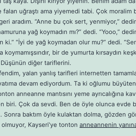
i taş kaya. Dişini kırıyor yiyenin. Benim adam da
 falan uğraştı ama yiyemedi tabi. Çok moralim 
eri aradım. “Anne bu çok sert, yenmiyor,” dedi
amuruna yağ koymadın mı?” dedi. “Yooo,” dedi
 ki.” “İyi de yağ koymadan olur mu?” dedi. “Se
a koymamışsındır, bir de yumurta kırsaydın keş
Düşünün diğer tariflerini.
endim, yalan yanlış tarifleri internetten tamaml
yatıma devam ediyordum. Ta ki oğlumu büyüten
onton anneanne mantısını yeme ayrıcalığına ka
en biri. Çok da sevdi. Ben de öyle olunca evde bi
. Sonra baktım öyle kulaktan dolma, gözden g
le olmuyor, Kayseri’ye tonton
anneannenin yanına