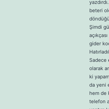
yazdırdı
beteri o
döndüğü
Şimdi g
açıkçası
gider ko
Hatırlad
Sadece e
olarak a
ki yapam
da yeni 
hem de k
telefon 