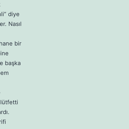
k
li” diye
er. Nasıl
ahane bir
bine
 de başka
rmem
e
lütfetti
rdı.
ifi