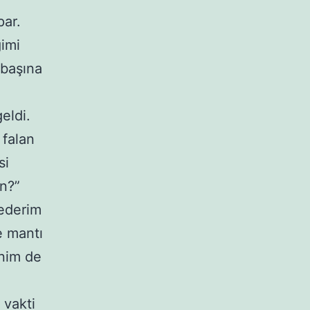
par.
ğimi
 başına
eldi.
 falan
si
un?”
 ederim
e mantı
enim de
 vakti