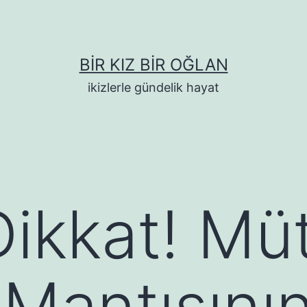
BIR KIZ BIR OĞLAN
ikizlerle gündelik hayat
Dikkat! Mü
 Mantısını