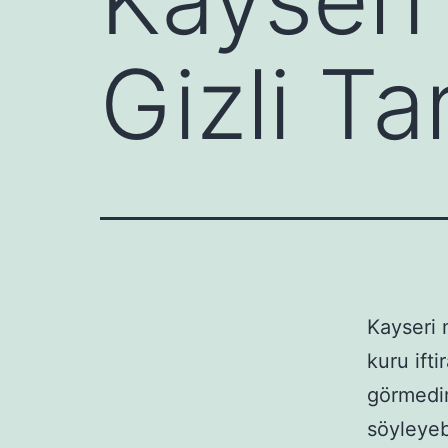
Gizli Ta
Kayseri 
kuru ifti
görmedim
söyleyebi