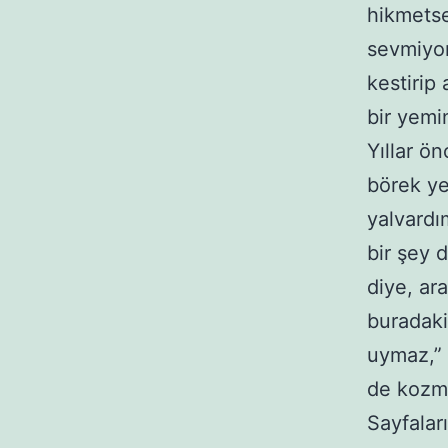
hikmetse
sevmiyorl
kestirip
bir yemi
Yıllar ön
börek ye
yalvardım
bir şey 
diye, ar
buradaki
uymaz,” d
de kozmik
Sayfalar