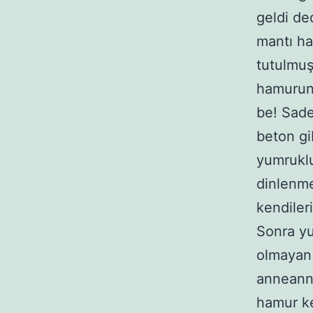
geldi de
mantı ha
tutulmuş
hamurun 
be! Sade
beton gi
yumruklu
dinlenme
kendiler
Sonra y
olmayan 
anneanne
hamur ke