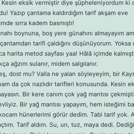
. Kesin eksik vermiştir diye şüpheleniyordum ki
ldu! Yazıp çantama kaldırdığım tarif akşam eve
mde sırra kadem basmıştı!
ünahı boynuna, boş yere günahını almayayım a
 çantamdan tarifi çaldığını düşünüyorum. Yoksa
ca harita metod sayfası yaa! Hâlâ içimde kalmıştır
ıkça ağzım sulanır, midem salgılanır.
ş, dost mu? Valla ne yalan söyleyeyim, bir Kays
nam da çok nazlıdır tarifleri konusunda. Kesin ek
ayasın. Bir kere canım çok yağ mantısı çekmişt
evliyiz. Bir yağ mantısı yapayım, hem isteğimi ba
ocam hünerlerimi görür dedim. Tabi tarif yok.
açtım. Tarif aldım. Su, un, tuz, maya dedi. Dediği