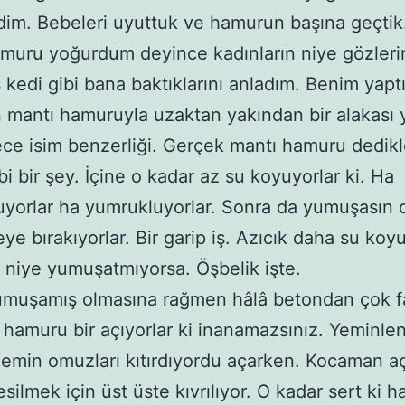
dim. Bebeleri uyuttuk ve hamurun başına geçtik
muru yoğurdum deyince kadınların niye gözleri
 kedi gibi bana baktıklarını anladım. Benim yapt
mantı hamuruyla uzaktan yakından bir alakası
ce isim benzerliği. Gerçek mantı hamuru dedikl
bi bir şey. İçine o kadar az su koyuyorlar ki. Ha
yorlar ha yumrukluyorlar. Sonra da yumuşasın 
ye bırakıyorlar. Bir garip iş. Azıcık daha su koy
i niye yumuşatmıyorsa. Öşbelik işte.
umuşamış olmasına rağmen hâlâ betondan çok f
hamuru bir açıyorlar ki inanamazsınız. Yeminle
min omuzları kıtırdıyordu açarken. Kocaman aç
silmek için üst üste kıvrılıyor. O kadar sert ki h