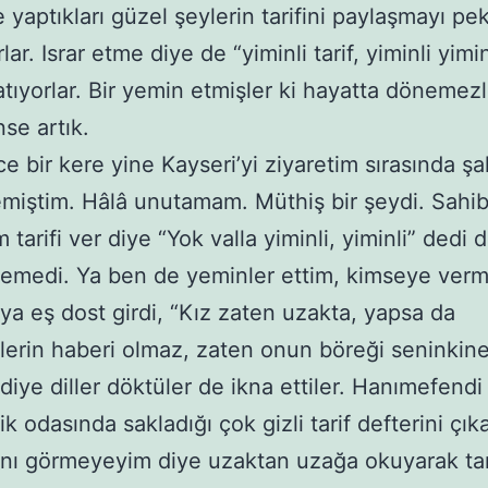
 yaptıkları güzel şeylerin tarifini paylaşmayı pe
ar. Israr etme diye de “yiminli tarif, yiminli yimin
 atıyorlar. Bir yemin etmişler ki hayatta dönemezl
nse artık.
ce bir kere yine Kayseri’yi ziyaretim sırasında ş
miştim. Hâlâ unutamam. Müthiş bir şeydi. Sahi
 tarifi ver diye “Yok valla yiminli, yiminli” dedi
demedi. Ya ben de yeminler ettim, kimseye ve
aya eş dost girdi, “Kız zaten uzakta, yapsa da
lerin haberi olmaz, zaten onun böreği seninkin
iye diller döktüler de ikna ettiler. Hanımefendi 
 odasında sakladığı çok gizli tarif defterini çıka
ını görmeyeyim diye uzaktan uzağa okuyarak tar