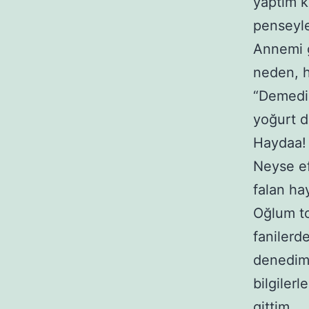
yaptım k
penseyle
Annemi g
neden, h
“Demedin
yoğurt d
Haydaa! 
Neyse ef
falan ha
Oğlum t
fanilerd
denedim
bilgiler
gittim
.