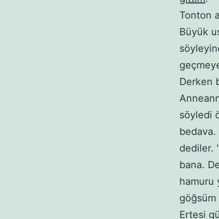
Tonton a
Büyük us
söyleyin
geçmey
Derken b
Anneanne
söyledi 
bedava. 
dediler.
bana. De
hamuru y
göğsüm 
Ertesi g