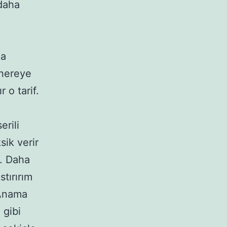
 daha
ma
 nereye
 o tarif.
erili
sik verir
i. Daha
stırırım
 Anama
 gibi