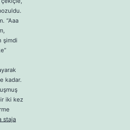
 çekiçle,
bozuldu.
m. “Aaa
m,
n şimdi
ke”
ayarak
e kadar.
vuşmuş
r iki kez
örme
 staja