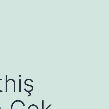
thiş
n Çok