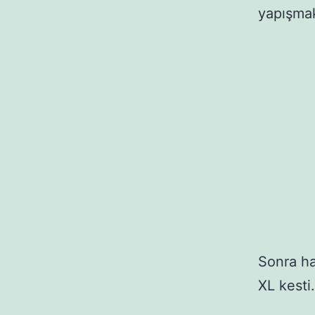
yapışmak
Sonra h
XL kesti