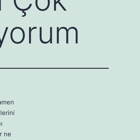
lıyorum
mamen
lerini
ı
er ne