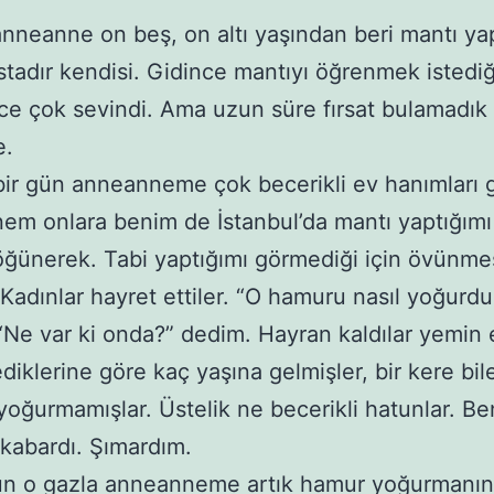
nneanne on beş, on altı yaşından beri mantı ya
tadır kendisi. Gidince mantıyı öğrenmek istedi
ce çok sevindi. Ama uzun süre fırsat bulamadık
e.
ir gün anneanneme çok becerikli ev hanımları g
m onlara benim de İstanbul’da mantı yaptığımı
öğünerek. Tabi yaptığımı görmediği için övünme
Kadınlar hayret ettiler. “O hamuru nasıl yoğurd
 “Ne var ki onda?” dedim. Hayran kaldılar yemin
diklerine göre kaç yaşına gelmişler, bir kere bil
oğurmamışlar. Üstelik ne becerikli hatunlar. B
kabardı. Şımardım.
ün o gazla anneanneme artık hamur yoğurmanın