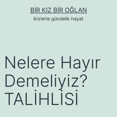
İçeriğe
BIR KIZ BIR OĞLAN
geç
ikizlerle gündelik hayat
Nelere Hayır
Demeliyiz?
TALİHLİSİ