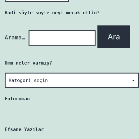
her
yazı
Hadi söyle söyle neyi merak ettin?
yenidir!
Arama…
Hmm neler varmış?
Hmm
neler
varmış?
Fotoroman
Efsane Yazılar