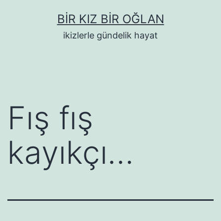
İçeriğe
BIR KIZ BIR OĞLAN
geç
ikizlerle gündelik hayat
Fış fış
kayıkçı…