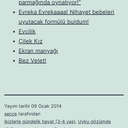
parmağında oynatıyor!”
Evreka Evrekaaaa! Nihayet bebeleri
uyutacak formülü buldum!
Evcilik
Çilek Kız
Ekran manyağı
Bez Velet!
Yayım tarihi
09 Ocak 2014
secce
tarafından
ikizlerle gündelik hayat (3-4 yaş)
,
Uyku gözümde