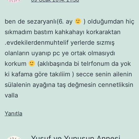
ben de sezaryanlı(6. ay
) olduğumdan hiç
sıkmadım bastım kahkahayı korkaraktan
.evdekilerdenmuhtelif yerlerde sızmış
olanların uyanıp pc ye ortak olmasıydı
korkum
(aklıbaşında bi telrfonum da yok
ki kafama göre takıliim ) secce senin ailenin
sülalenin ayağına taş değmesin cennetliksin
valla
Yanıtla
Yusuf ve Yunusun Annesi