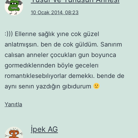
10 Ocak 2014, 08:23
:))) Ellerıne sağlık yıne cok güzel
anlatmışsın. ben de cok güldüm. Sanırım
calısan anneler çocukları gun boyunca
gormedıklerınden böyle gecelerı
romantıklesebılıyorlar demekkı. bende de
aynı senın yazdığın gıbıdurum
Yanıtla
İpek AG