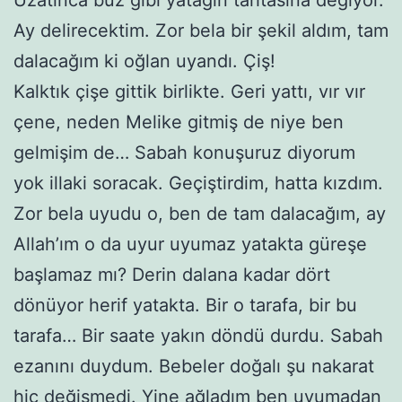
Ay delirecektim. Zor bela bir şekil aldım, tam
dalacağım ki oğlan uyandı. Çiş!
Kalktık çişe gittik birlikte. Geri yattı, vır vır
çene, neden Melike gitmiş de niye ben
gelmişim de… Sabah konuşuruz diyorum
yok illaki soracak. Geçiştirdim, hatta kızdım.
Zor bela uyudu o, ben de tam dalacağım, ay
Allah’ım o da uyur uyumaz yatakta güreşe
başlamaz mı? Derin dalana kadar dört
dönüyor herif yatakta. Bir o tarafa, bir bu
tarafa… Bir saate yakın döndü durdu. Sabah
ezanını duydum. Bebeler doğalı şu nakarat
hiç değişmedi. Yine ağladım ben uyumadan