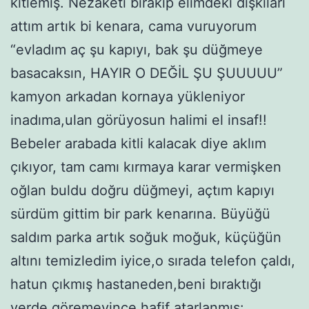
kitlemiş. Nezaketi bırakıp elimdeki dışkıları
attım artık bi kenara, cama vuruyorum
“evladım aç şu kapıyı, bak şu düğmeye
basacaksın, HAYIR O DEĞİL ŞU ŞUUUUU”
kamyon arkadan kornaya yükleniyor
inadıma,ulan görüyosun halimi el insaf!!
Bebeler arabada kitli kalacak diye aklım
çıkıyor, tam camı kırmaya karar vermişken
oğlan buldu doğru düğmeyi, açtım kapıyı
sürdüm gittim bir park kenarına. Büyüğü
saldım parka artık soğuk moğuk, küçüğün
altını temizledim iyice,o sırada telefon çaldı,
hatun çıkmış hastaneden,beni bıraktığı
yerde göremeyince hafif atarlanmış: