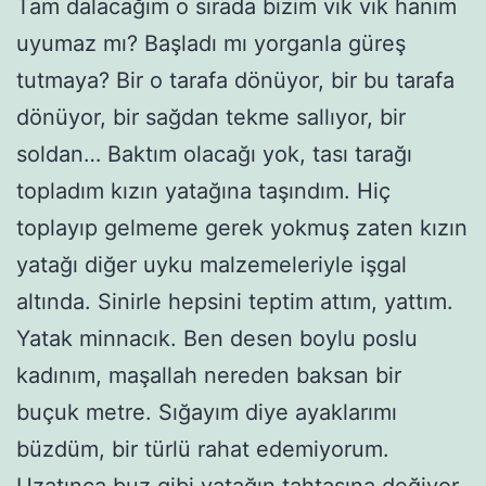
Tam dalacağım o sırada bizim vık vık hanım
uyumaz mı? Başladı mı yorganla güreş
tutmaya? Bir o tarafa dönüyor, bir bu tarafa
dönüyor, bir sağdan tekme sallıyor, bir
soldan… Baktım olacağı yok, tası tarağı
topladım kızın yatağına taşındım. Hiç
toplayıp gelmeme gerek yokmuş zaten kızın
yatağı diğer uyku malzemeleriyle işgal
altında. Sinirle hepsini teptim attım, yattım.
Yatak minnacık. Ben desen boylu poslu
kadınım, maşallah nereden baksan bir
buçuk metre. Sığayım diye ayaklarımı
büzdüm, bir türlü rahat edemiyorum.
Uzatınca buz gibi yatağın tahtasına değiyor.