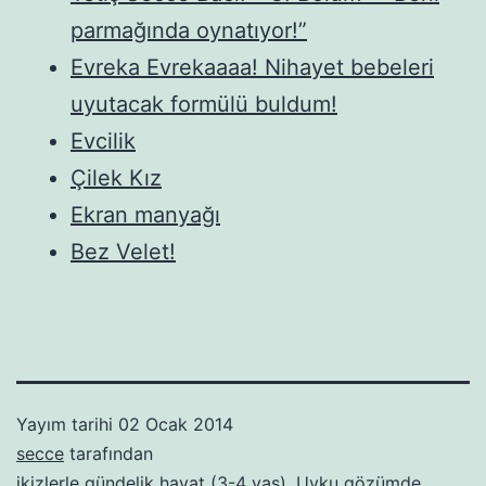
parmağında oynatıyor!”
Evreka Evrekaaaa! Nihayet bebeleri
uyutacak formülü buldum!
Evcilik
Çilek Kız
Ekran manyağı
Bez Velet!
Yayım tarihi
02 Ocak 2014
secce
tarafından
ikizlerle gündelik hayat (3-4 yaş)
,
Uyku gözümde