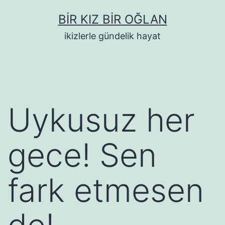
İçeriğe
BIR KIZ BIR OĞLAN
geç
ikizlerle gündelik hayat
Uykusuz her
gece! Sen
fark etmesen