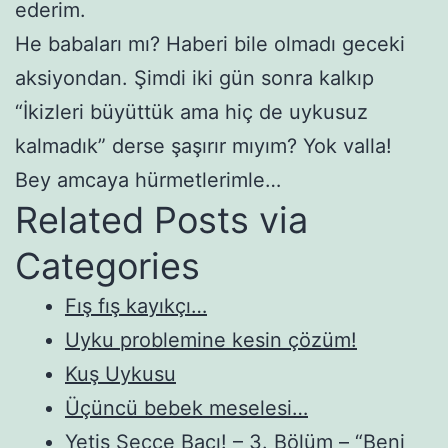
ederim.
He babaları mı? Haberi bile olmadı geceki
aksiyondan. Şimdi iki gün sonra kalkıp
“İkizleri büyüttük ama hiç de uykusuz
kalmadık” derse şaşırır mıyım? Yok valla!
Bey amcaya hürmetlerimle…
Related Posts via
Categories
Fış fış kayıkçı…
Uyku problemine kesin çözüm!
Kuş Uykusu
Üçüncü bebek meselesi…
Yetiş Secce Bacı! – 3. Bölüm – “Beni