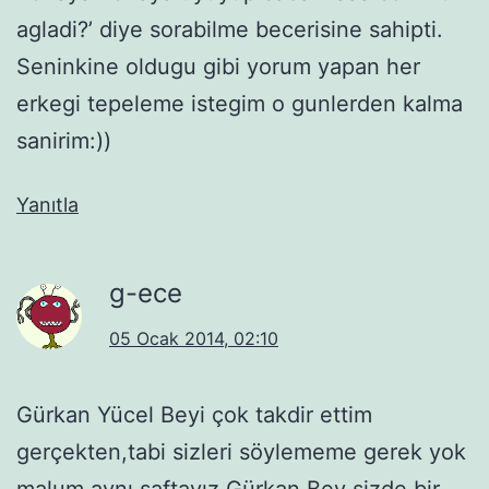
agladi?’ diye sorabilme becerisine sahipti.
Seninkine oldugu gibi yorum yapan her
erkegi tepeleme istegim o gunlerden kalma
sanirim:))
Yanıtla
g-ece
05 Ocak 2014, 02:10
Gürkan Yücel Beyi çok takdir ettim
gerçekten,tabi sizleri söylememe gerek yok
malum aynı saftayız.Gürkan Bey sizde bir