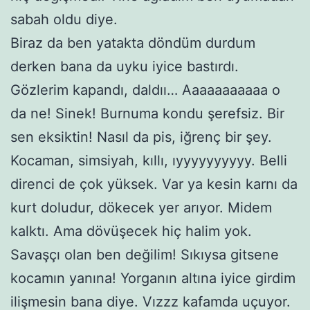
sabah oldu diye.
Biraz da ben yatakta döndüm durdum
derken bana da uyku iyice bastırdı.
Gözlerim kapandı, daldıı… Aaaaaaaaaaa o
da ne! Sinek! Burnuma kondu şerefsiz. Bir
sen eksiktin! Nasıl da pis, iğrenç bir şey.
Kocaman, simsiyah, kıllı, ıyyyyyyyyyy. Belli
direnci de çok yüksek. Var ya kesin karnı da
kurt doludur, dökecek yer arıyor. Midem
kalktı. Ama dövüşecek hiç halim yok.
Savaşçı olan ben değilim! Sıkıysa gitsene
kocamın yanına! Yorganın altına iyice girdim
ilişmesin bana diye. Vızzz kafamda uçuyor.