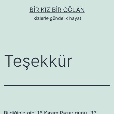
İçeriğe
BIR KIZ BIR OĞLAN
geç
ikizlerle gündelik hayat
Teşekkür
Bildiğiniz gibi 16 Kasım Pazar günü, 33.