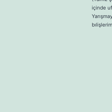
içinde uf
Yarışmay
bılişleri