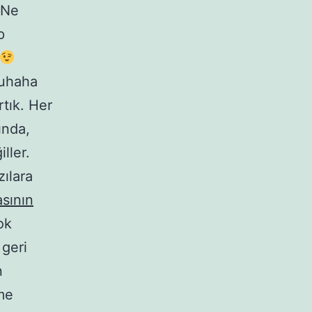
“Ne
p
puhaha
tık. Her
ında,
ller.
ılara
sının
ok
 geri
n
me