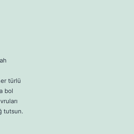
lah
er türlü
a bol
vruları
ğ tutsun.