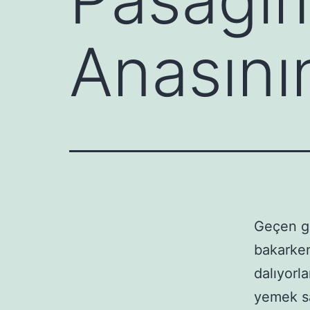
Anasını
Geçen gü
bakarken
dalıyorl
yemek sa