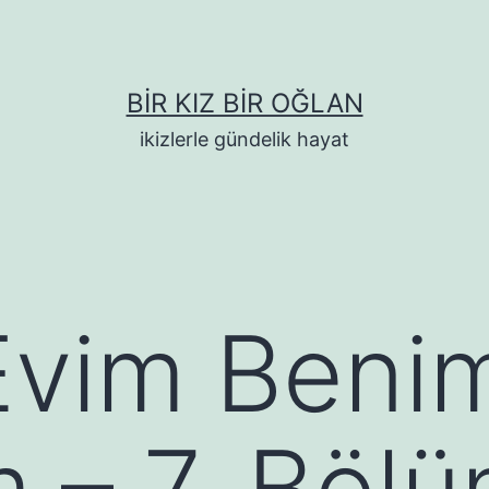
BIR KIZ BIR OĞLAN
ikizlerle gündelik hayat
Evim Beni
 – 7. Bölü