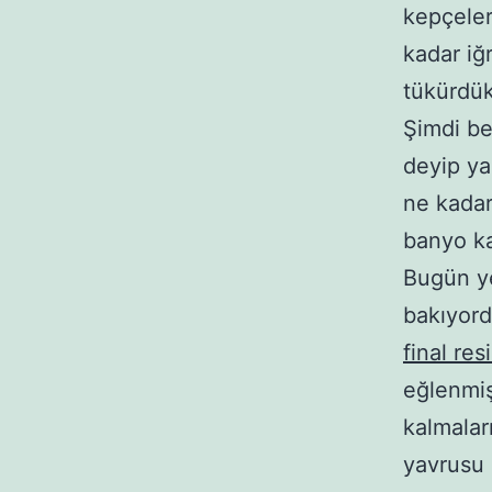
kepçeler
kadar iğ
tükürdük
Şimdi be
deyip ya
ne kadar
banyo ka
Bugün ye
bakıyor
final re
eğlenmiş
kalmalar
yavrusu 