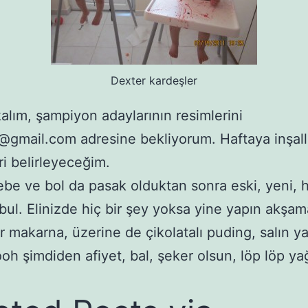
Dexter kardeşler
alım, şampiyon adaylarının resimlerini
gmail.com adresine bekliyorum. Haftaya inşal
eri belirleyeceğim.
ebe ve bol da pasak olduktan sonra eski, yeni, h
bul. Elinizde hiç bir şey yoksa yine yapın akşam
ir makarna, üzerine de çikolatalı puding, salın ya
ooh şimdiden afiyet, bal, şeker olsun, löp löp ya