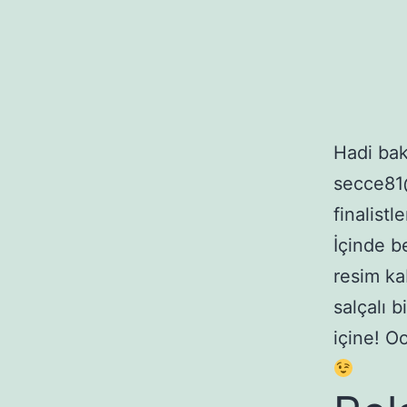
Hadi bak
secce81@
finalistl
İçinde b
resim ka
salçalı b
içine! O