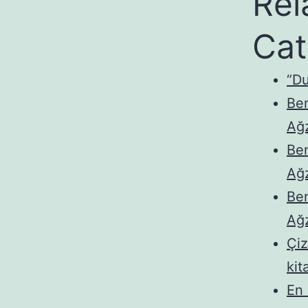
Rel
Cat
“D
Ben
Ağz
Ben
Ağz
Ben
Ağz
Çiz
kit
En 