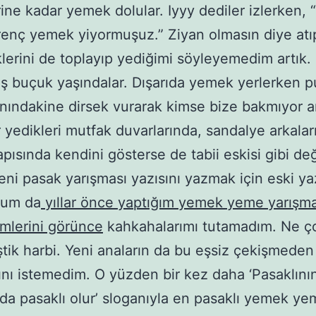
ine kadar yemek dolular. Iyyy dediler izlerken, 
renç yemek yiyormuşuz.” Ziyan olmasın diye atı
lerini de toplayıp yediğimi söyleyemedim artık.
ş buçuk yaşındalar. Dışarıda yemek yerlerken 
nındakine dirsek vurarak kimse bize bakmıyor ar
 yedikleri mutfak duvarlarında, sandalye arkalar
pısında kendini gösterse de tabii eskisi gibi deği
ni pasak yarışması yazısını yazmak için eski yaz
dum da
yıllar önce yaptığım yemek yeme yarışma
simlerini görünce
kahkahalarımı tutamadım. Ne ç
tik harbi. Yeni anaların da bu eşsiz çekişmeden
ını istemedim. O yüzden bir kez daha ‘Pasaklını
da pasaklı olur’ sloganıyla en pasaklı yemek ye