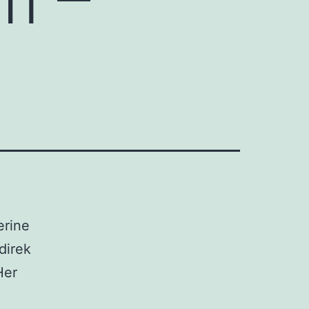
erine
direk
Her