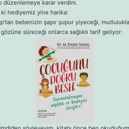
ı düzenlemeye karar verdim.
 ki hediyemiz yine harika:
p’tan bebenizin şapır şupur yiyeceği, mutlulukl
 gözüne süreceği onlarca sağlıklı tarif geliyor:
şimdiden söyleyeyim, kitabı önce ben okuduğum