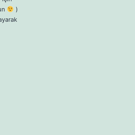
sun
)
ayarak