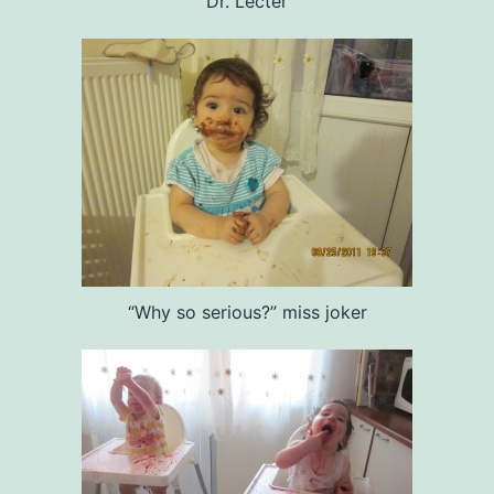
Dr. Lecter
“Why so serious?” miss joker