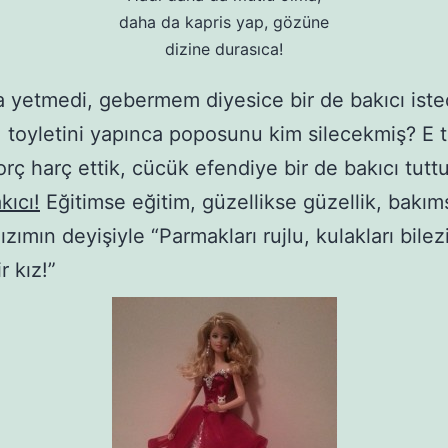
daha da kapris yap, gözüne
dizine durasıca!
a yetmedi, gebermem diyesice bir de bakıcı iste
 toyletini yapınca poposunu kim silecekmiş? E
orç harç ettik, cücük efendiye bir de bakıcı tutt
kıcı!
Eğitimse eğitim, güzellikse güzellik, bakım
zımın deyişiyle “Parmakları rujlu, kulakları bilezi
r kız!”