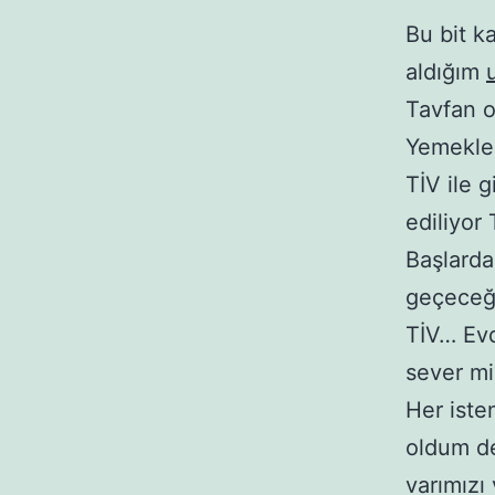
Bu bit k
aldığım
Tavfan o
Yemekler
TİV ile g
ediliyor
Başlarda
geçeceği
TİV… Evd
sever mi
Her iste
oldum de
varımızı