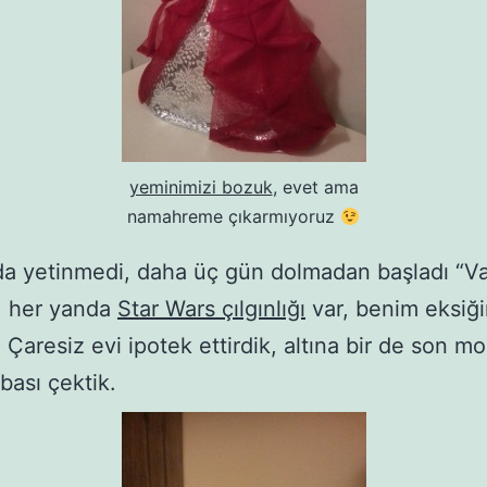
yeminimizi bozuk
, evet ama
namahreme çıkarmıyoruz
a yetinmedi, daha üç gün dolmadan başladı “V
, her yanda
Star Wars çılgınlığı
var, benim eksiğ
Çaresiz evi ipotek ettirdik, altına bir de son mo
bası çektik.