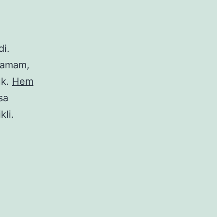
di.
 tamam,
uk.
Hem
sa
kli.