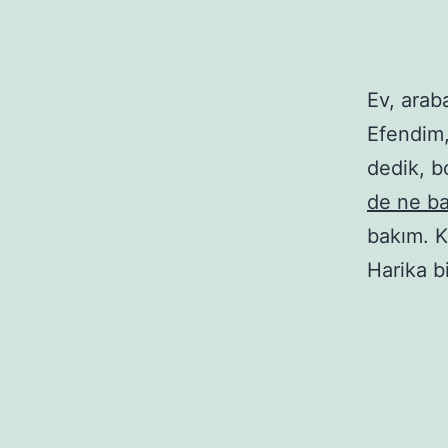
Ev, arab
Efendim,
dedik, b
de ne ba
bakım. Kı
Harika bi