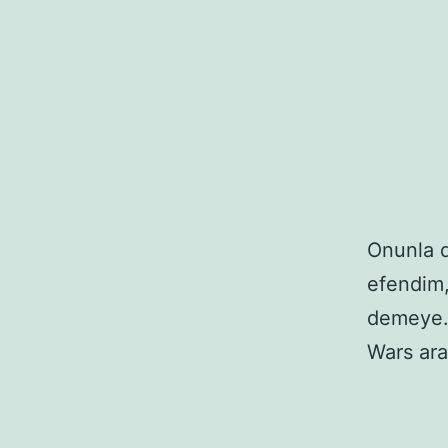
Onunla d
efendim
demeye. 
Wars ara