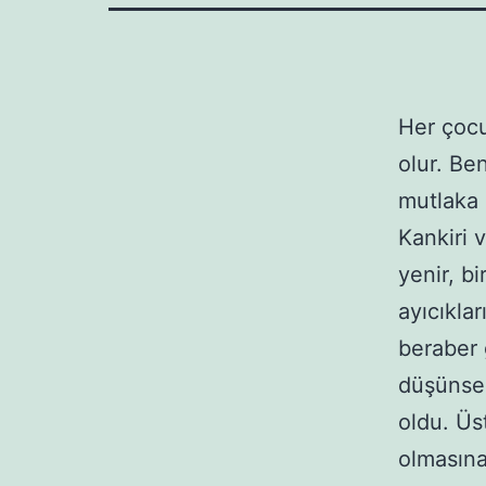
Her çocu
olur. Ben
mutlaka 
Kankiri v
yenir, bi
ayıcıkla
beraber g
düşünsem
oldu. Üs
olmasına