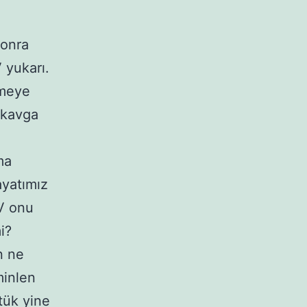
sonra
 yukarı.
zmeye
e kavga
ma
ayatımız
İV onu
i?
n ne
minlen
tük yine