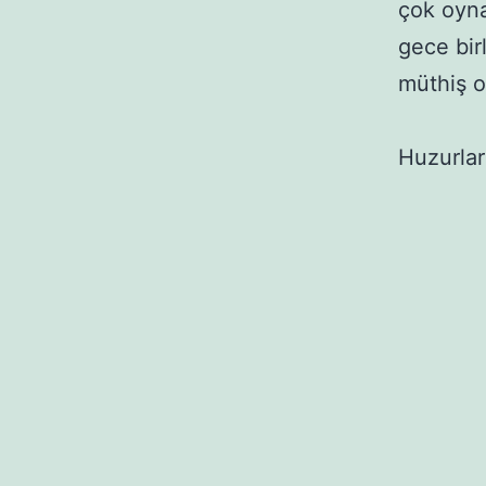
çok oyna
gece bir
müthiş 
Huzurlar