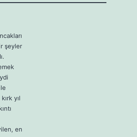
ncakları
ir şeyler
ı.
 yemek
iydi
ile
kırk yıl
ıntı
ilen, en