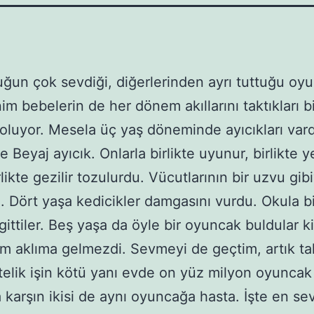
ğun çok sevdiği, diğerlerinden ayrı tuttuğu oyu
im bebelerin de her dönem akıllarını taktıkları b
oluyor. Mesela üç yaş döneminde ayıcıkları vard
e Beyaj ayıcık. Onlarla birlikte uyunur, birlikte
rlikte gezilir tozulurdu. Vücutlarının bir uzvu gib
rı. Dört yaşa kedicikler damgasını vurdu. Okula b
ittiler. Beş yaşa da öyle bir oyuncak buldular ki 
 aklıma gelmezdi. Sevmeyi de geçtim, artık tak
telik işin kötü yanı evde on yüz milyon oyuncak
 karşın ikisi de aynı oyuncağa hasta. İşte en sev