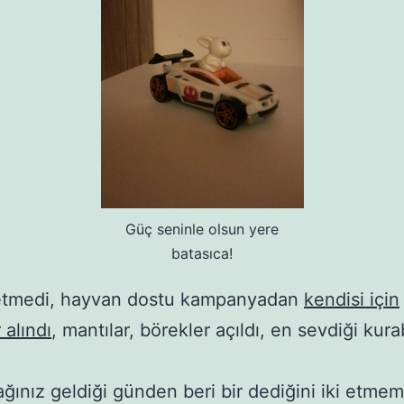
Güç seninle olsun yere
batasıca!
etmedi, hayvan dostu kampanyadan
kendisi için
 alındı
, mantılar, börekler açıldı, en sevdiği kura
ğınız geldiği günden beri bir dediğini iki etmem