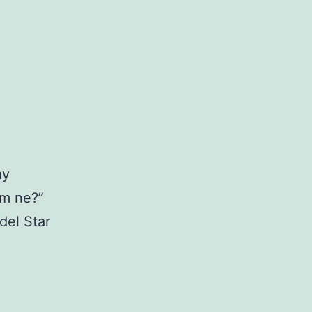
ay
im ne?”
del Star