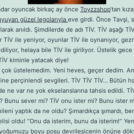
adar oyuncak birkaç ay önce
Toyzzshop
‘tan kıza
uyuyan güzel legolarıyla
eve girdi. Önce Tavşi, 
larak anıldı. Şimdilerde de adı TİV. TİV aşağı TİV
 TİV ile yeniyor, oyunlar TİV ile oynanıyor, ge
idiliyor, helaya bile TİV ile giriliyor. Üstelik gec
 TİV kiminle yatacak diye!
 çok üstelemedim. Yeni heves, geçer dedim. A
ne perçinlendi sevgileri. TİV TİV TİV… Bütün h
e ne var ne yok ekselanslarına tahsis edildi. T
? Bunu sever mi? TİV onu ister mi? Bunu ister m
nileni yaptık da ne oldu? Şımardıkça şımardı, be
lisi oldu! “Onu da isterim, bunu da isterim!” Ye
 yoğumuzu boyu posu devrilesicenin önüne dök