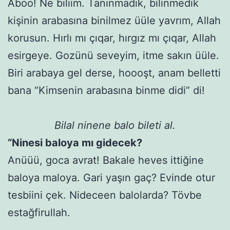
Aboo! Ne biliim. Tanınmadık, bilinmedik
kişinin arabasına binilmez üüle yavrım, Allah
korusun. Hırlı mı çıqar, hırgız mı çıqar, Allah
esirgeye. Gozünü seveyim, itme sakın üüle.
Biri arabaya gel derse, hoooşt, anam belletti
bana “Kimsenin arabasına binme didi” di!
Bilal ninene balo bileti al.
“Ninesi baloya mı gidecek?
Anüüü, goca avrat! Bakale heves ittiğine
baloya maloya. Gari yaşın gaç? Evinde otur
tesbiini çek. Nideceen balolarda? Tövbe
estağfirullah.