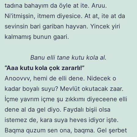
tadına bahayım da öyle at ite. Aruu.
Ni’itmişsin, itmem diyesice. At at, ite at da
sevinsin bari gariban hayvan. Yincek yiri
kalmamış bunun gaari.
Banu elli tane kutu kola al.
“Aaa kutu kola çok zararlı!”
Anoovvv, hemi de elli dene. Nidecek o
kadar boyalı suyu? Mevlüt okutacak zaar.
İçme yavrım içme şu zıkkımı diyeceene elli
dene al da gel diyo. Faydalı bişii olsa
istemez de, kara suya heves idiyor işte.
Baqma quzum sen ona, baqma. Gel şerbet