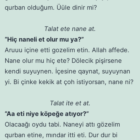
qurban olduğum. Üüle dinir mi?
Talat ete nane at.
“Hiç naneli et olur mu ya?”
Aruuu içine etti gozelim etin. Allah affede.
Nane olur mu hiç ete? Dölecik pişirsene
kendi suyuynen. İçesine qaynat, suyuynan
yi. Bi çinke kekik at çoh istiyorsan, nane ni?
Talat ite et at.
“Aa eti niye köpeğe atıyor?”
Olacaağı oydu tabi. Naneyi attı gözelim
qurban etine, mındar itti eti. Dur dur bi