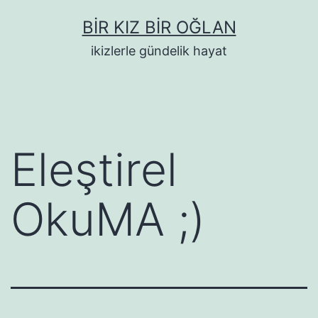
İçeriğe
BIR KIZ BIR OĞLAN
geç
ikizlerle gündelik hayat
Eleştirel
OkuMA ;)