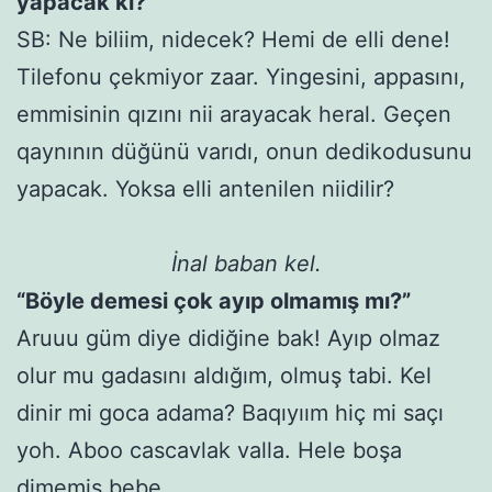
yapacak ki?”
SB: Ne biliim, nidecek? Hemi de elli dene!
Tilefonu çekmiyor zaar. Yingesini, appasını,
emmisinin qızını nii arayacak heral. Geçen
qaynının düğünü varıdı, onun dedikodusunu
yapacak. Yoksa elli antenilen niidilir?
İnal baban kel.
“Böyle demesi çok ayıp olmamış mı?”
Aruuu güm diye didiğine bak! Ayıp olmaz
olur mu gadasını aldığım, olmuş tabi. Kel
dinir mi goca adama? Baqıyıım hiç mi saçı
yoh. Aboo cascavlak valla. Hele boşa
dimemiş bebe.