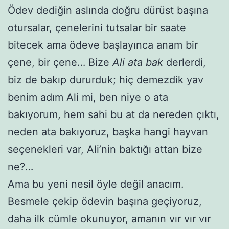
Ödev dediğin aslında doğru dürüst başına
otursalar, çenelerini tutsalar bir saate
bitecek ama ödeve başlayınca anam bir
çene, bir çene… Bize
Ali ata bak
derlerdi,
biz de bakıp dururduk; hiç demezdik yav
benim adım Ali mi, ben niye o ata
bakıyorum, hem sahi bu at da nereden çıktı,
neden ata bakıyoruz, başka hangi hayvan
seçenekleri var, Ali’nin baktığı attan bize
ne?…
Ama bu yeni nesil öyle değil anacım.
Besmele çekip ödevin başına geçiyoruz,
daha ilk cümle okunuyor, amanın vır vır vır