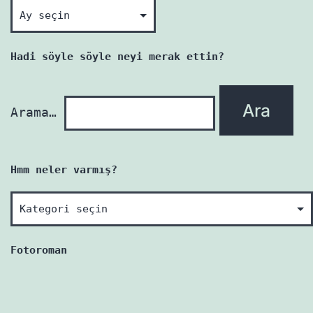
Okunmamış
her
yazı
Hadi söyle söyle neyi merak ettin?
yenidir!
Arama…
Hmm neler varmış?
Hmm
neler
varmış?
Fotoroman