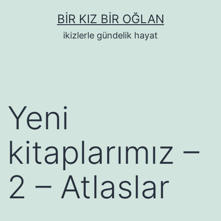
İçeriğe
BIR KIZ BIR OĞLAN
geç
ikizlerle gündelik hayat
Yeni
kitaplarımız –
2 – Atlaslar