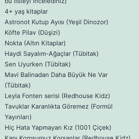
bu listeyi incelediniz)
4+ yaş kitaplar
Astronot Kutup Ayısı (Yeşil Dinozor)
Köfte Pilav (Düşizi)
Nokta (Altın Kitaplar)
Haydi Sayalım-Ağaçlar (Tübitak)
Sen Uyurken (Tübitak)
Mavi Balinadan Daha Büyük Ne Var
(Tübitak)
Leyla Fonten serisi (Redhouse Kidz)
Tavuklar Karanlıkta Göremez (Formül
Yayınları)
Hiç Hata Yapmayan Kız (1001 Çiçek)
Kapı Komşumuz Korsanlar (Redhouse Kidz)