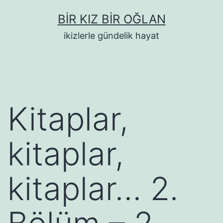
İçeriğe
BIR KIZ BIR OĞLAN
geç
ikizlerle gündelik hayat
Kitaplar,
kitaplar,
kitaplar… 2.