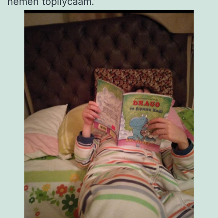
hemen toplıycaam.”