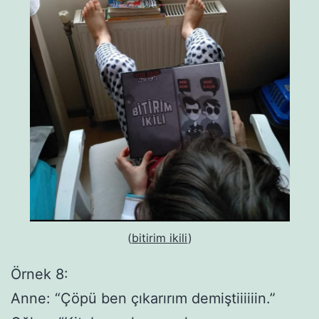
(
bitirim ikili
)
Örnek 8:
Anne: “Çöpü ben çıkarırım demiştiiiiiin.”