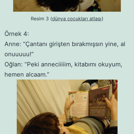
Resim 3 (
dünya çocukları atlası
)
Örnek 4:
Anne: “Çantanı girişten bırakmışsın yine, al
onuuuuu!”
Oğlan: “Peki anneciiiiim, kitabımı okuyum,
hemen alcaam.”