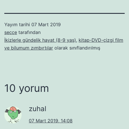
Yayım tarihi
07 Mart 2019
secce
tarafından
İkizlerle gündelik hayat (8-9 yaş)
,
kitap-DVD-çizgi film
ve bilumum zımbırtılar
olarak sınıflandırılmış
10 yorum
zuhal
07 Mart 2019, 14:08