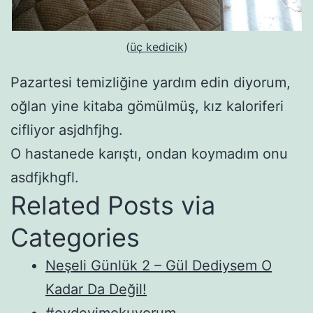
(
üç kedicik
)
Pazartesi temizliğine yardım edin diyorum,
oğlan yine kitaba gömülmüş, kız kaloriferi
cifliyor asjdhfjhg.
O hastanede karıştı, ondan koymadım onu
asdfjkhgfl.
Related Posts via
Categories
Neşeli Günlük 2 – Gül Dediysem O
Kadar Da Değil!
#evdeyimokuyorum