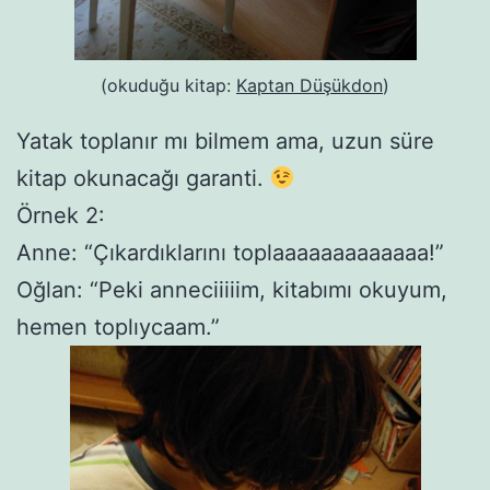
(okuduğu kitap:
Kaptan Düşükdon
)
Yatak toplanır mı bilmem ama, uzun süre
kitap okunacağı garanti.
Örnek 2:
Anne: “Çıkardıklarını toplaaaaaaaaaaaaa!”
Oğlan: “Peki anneciiiiim, kitabımı okuyum,
hemen toplıycaam.”