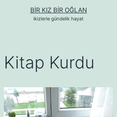
İçeriğe
BIR KIZ BIR OĞLAN
geç
ikizlerle gündelik hayat
Kitap Kurdu