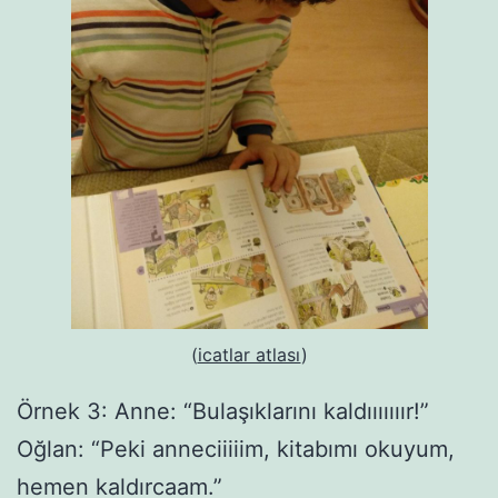
(
icatlar atlası
)
Örnek 3: Anne: “Bulaşıklarını kaldııııııır!”
Oğlan: “Peki anneciiiiim, kitabımı okuyum,
hemen kaldırcaam.”