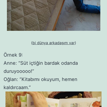
(
bi dünya arkadaşım var
)
Örnek 9:
Anne: “Süt içtiğin bardak odanda
duruyooooo!”
Oğlan: “Kitabımı okuyum, hemen
kaldırcaam.”