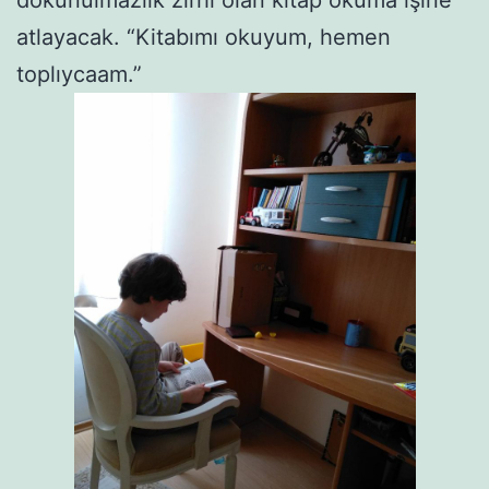
dokunulmazlık zırhı olan kitap okuma işine
atlayacak. “Kitabımı okuyum, hemen
toplıycaam.”