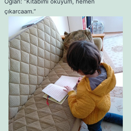
Oğlan: “Kitabımı okuyum, hemen
çıkarcaam.”