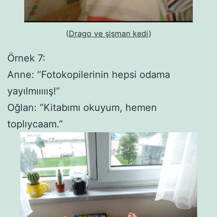
(
Drago ve şişman kedi
)
Örnek 7:
Anne: “Fotokopilerinin hepsi odama
yayılmııııış!”
Oğlan: “Kitabımı okuyum, hemen
toplıycaam.”