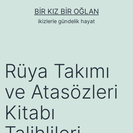
İçeriğe
BIR KIZ BIR OĞLAN
geç
ikizlerle gündelik hayat
Rüya Takımı
ve Atasözleri
Kitabı