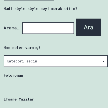
yazı
Hadi söyle söyle neyi merak ettin?
yenidir!
Arama…
Hmm neler varmış?
Hmm
neler
varmış?
Fotoroman
Efsane Yazılar