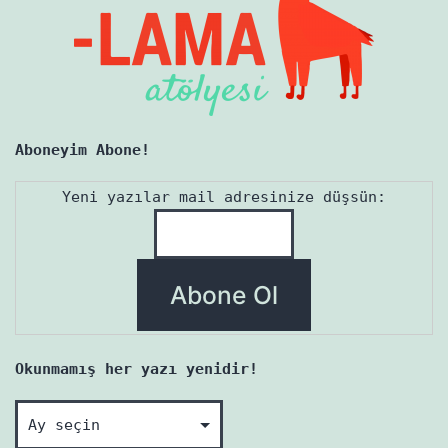
Aboneyim Abone!
Yeni yazılar mail adresinize düşsün:
Okunmamış her yazı yenidir!
Okunmamış
her