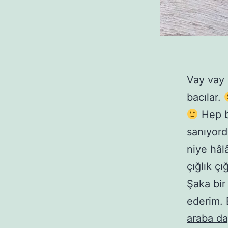
Vay vay 
bacılar.
Hep bi
sanıyor
niye hâl
çığlık ç
Şaka bir
ederim. 
araba da