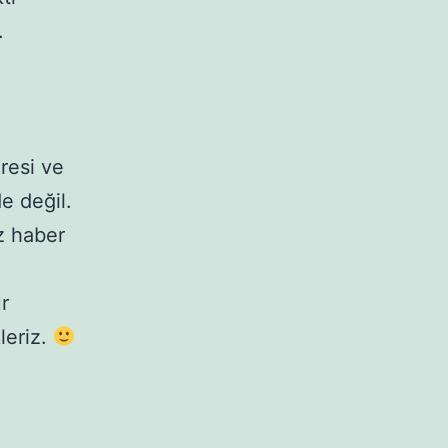
.
resi ve
e değil.
ez haber
r
leriz.