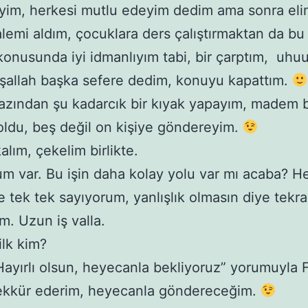
yim, herkesi mutlu edeyim dedim ama sonra el
alemi aldım, çocuklara ders çalıştırmaktan da bu 
onusunda iyi idmanlıyım tabi, bir çarptım, uhu
şallah başka sefere dedim, konuyu kapattım.
zından şu kadarcık bir kıyak yapayım, madem 
oldu, beş değil on kişiye göndereyim.
alım, çekelim birlikte.
m var. Bu işin daha kolay yolu var mı acaba? H
e tek tek sayıyorum, yanlışlık olmasın diye tekra
m. Uzun iş valla.
ilk kim?
“Hayırlı olsun, heyecanla bekliyoruz” yorumuyla 
ekkür ederim, heyecanla göndereceğim.