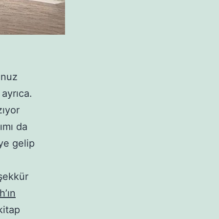
unuz
ayrıca.
zıyor
ımı da
ye gelip
eşekkür
h’ın
kitap