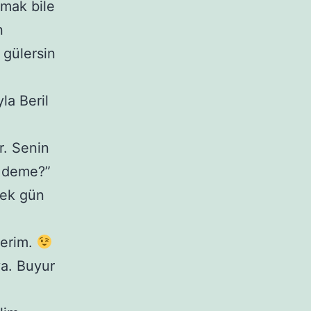
umak bile
n
 gülersin
la Beril
r. Senin
i deme?”
rek gün
derim.
a. Buyur