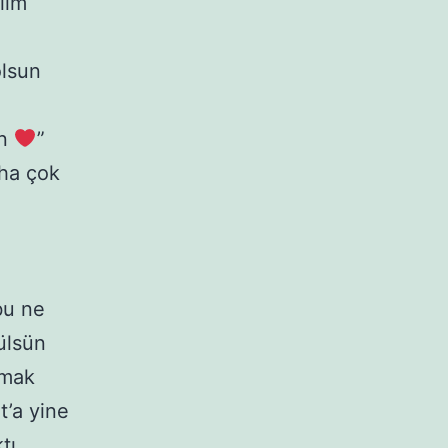
lim
olsun
un
”
ha çok
bu ne
ülsün
lmak
t’a yine
tı