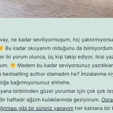
vay, ne kadar seviliyormuşum, hiç çaktırmıyors
Bu kadar okuyanım olduğunu da bilmiyordum 
r iki yorum olunca, üç kişi takip ediyor, ikisi ya
dum.
Madem bu kadar seviyorsunuz yazdıklar
â bestselling author olamadım he? İmzalarıma ni
ığlığa bağırmıyorsunuz ehhehe.
 yana birbirinden güzel yorumlar için çok çok t
Bir haftadır ağzım kulaklarımda geziyorum.
Opra
ğıtması gibi bir sürpriz yapayım
her katılana bir 