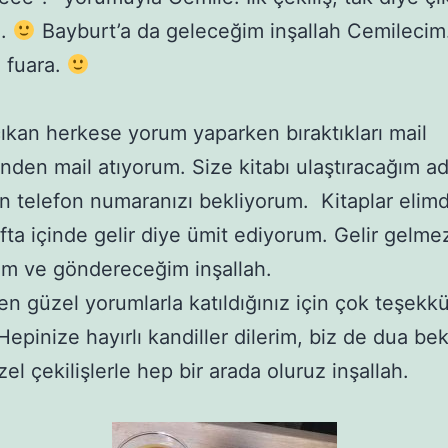
h.
Bayburt’a da geleceğim inşallah Cemilecim
 fuara.
ıkan herkese yorum yaparken bıraktıkları mail
inden mail atıyorum. Size kitabı ulaştıracağım ad
in telefon numaranızı bekliyorum. Kitaplar elimd
hafta içinde gelir diye ümit ediyorum. Gelir gelm
m ve göndereceğim inşallah.
den güzel yorumlarla katıldığınız için çok teşekkü
Hepinize hayırlı kandiller dilerim, biz de dua bek
el çekilişlerle hep bir arada oluruz inşallah.
.