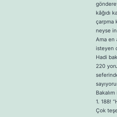
göndere
kâğıdı k
çarpma k
neyse in
Ama en a
isteyen 
Hadi bak
220 yoru
seferind
sayıyoru
Bakalım 
1. 188! 
Çok teş