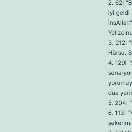
2. 62! “
iyi geld
İnşAllah
Yelizcim
3. 212! 
Hürsu. 
4. 129! 
senaryon
yorumuy
dua yeri
5. 204! 
6. 113! “
şekerim