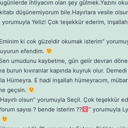
Bugünlerde ihtiyacım olan şey gülmek.Yazını ok
i kitabı düşünemiyorum bile.Hayırlara vesile olsu
” yorumuyla Yeliz! Çok teşekkür ederim, inşallah
.
“Eminim ki cok güzeldir okumak isterim” yorumuy
Buyurun efendim.
“Sen umudunu kaybetme, gün gelir devran döne
a burun kıvıranlar kapında kuyruk olur. Demed
la Hümeyra. E hadi inşallah hümeyracım, müba
ne geçsin.
“Hayırlı olsun” yorumuyla Seçil. Çok teşekkür e
Yorum sayısı ? bende isterim ??‍
” yorumuyla Ly
.