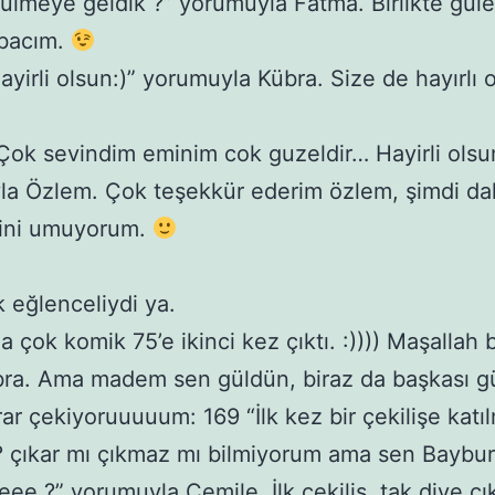
Gülmeye geldik ?” yorumuyla Fatma. Birlikte güle
 bacım.
Hayirli olsun:)” yorumuyla Kübra. Size de hayırlı 
“Çok sevindim eminim cok guzeldir… Hayirli ols
la Özlem. Çok teşekkür ederim özlem, şimdi da
ğini umuyorum.
 eğlenceliydi ya.
a çok komik 75’e ikinci kez çıktı. :)))) Maşallah 
ra. Ama madem sen güldün, biraz da başkası g
rar çekiyoruuuuum: 169 “İlk kez bir çekilişe katı
? çıkar mı çıkmaz mı bilmiyorum ama sen Baybur
eee ?” yorumuyla Cemile. İlk çekiliş, tak diye çık