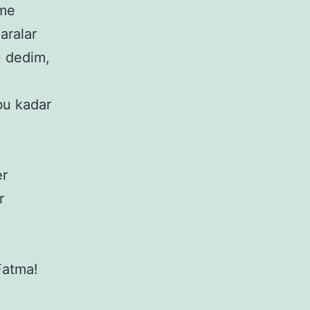
ime
aralar
u dedim,
bu kadar
er
r
Fatma!