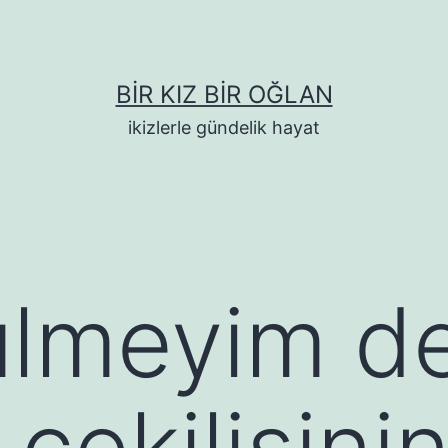
BIR KIZ BIR OĞLAN
ikizlerle gündelik hayat
ülmeyim d
çekilişini