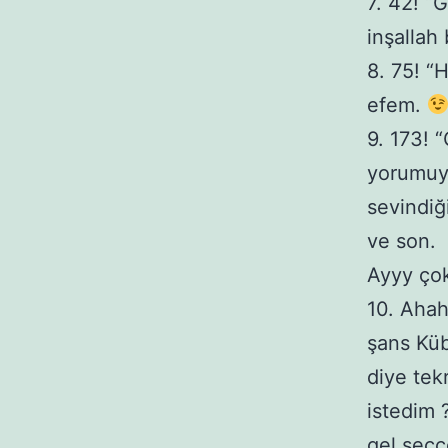
7. 42! “
inşallah
8. 75! “
efem.
9. 173! 
yorumuy
sevindi
ve son.
Ayyy çok
10. Ahah
şans Küb
diye tek
istedim 
gel secc