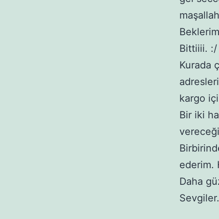
maşalla
Beklerim
Bittiiii. :/
Kurada ç
adresler
kargo iç
Bir iki 
vereceği
Birbirin
ederim. 
Daha güz
Sevgiler