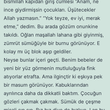
bismillah kapıdan giriş cümlesi “Anam, ne
ince giydirmişsin çocukları. Üşütecekler
Allah yazmasın.” “Yok teyze, ev iyi, merak
etme,” dedim. Bu arada gözüm onunkine
takıldı. Oğlan maşallah lahana gibi giyinmiş,
zümrüt sümüğüyle bir burnu görünüyor. E
kolay mı üç blok aşıp geldiler.
Neyse bunlar içeri geçti. Benim bebeler de
yeni bir yüz görmenin mutluluğuyla fink
atıyorlar etrafta. Ama ilginçtir ki eşkıya pek
bir masum görünüyor. Kabuklarından
ayrılınca daha da dikkatli baktım. Çocuğun
gözleri çakmak çakmak. Sümük de çeşme
misali şıp şıp. Bız bız diye de bızlıyo. Lan bu