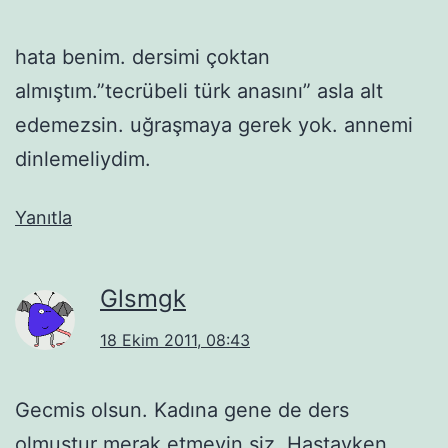
hata benim. dersimi çoktan
almıştım.”tecrübeli türk anasını” asla alt
edemezsin. uğraşmaya gerek yok. annemi
dinlemeliydim.
Yanıtla
Glsmgk
18 Ekim 2011, 08:43
Gecmis olsun. Kadına gene de ders
olmuştur merak etmeyin siz. Hastayken