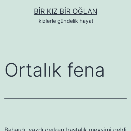
İçeriğe
BIR KIZ BIR OĞLAN
geç
ikizlerle gündelik hayat
Ortalık fena
Bahardı, yazdı derken hastalık mevsimi geldi