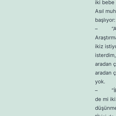
iki bebe 
Asıl muh
başlıyor:
– “Ayyy
Araştırm
ikiz isti
isterdim
aradan çı
aradan ç
yok.
– “İkisi
de mi ik
düşünme.