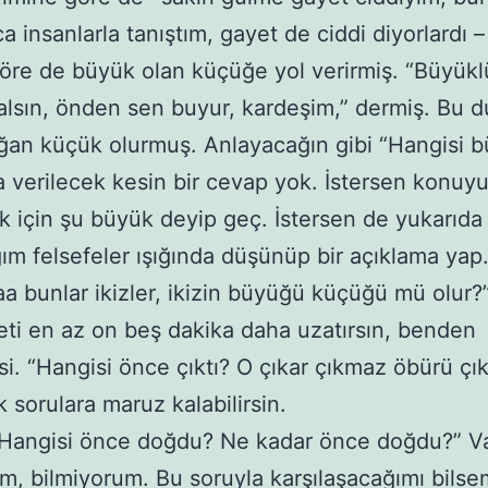
a insanlarla tanıştım, gayet de ciddi diyorlardı –
öre de büyük olan küçüğe yol verirmiş. “Büyükl
lsın, önden sen buyur, kardeşim,” dermiş. Bu 
an küçük olurmuş. Anlayacağın gibi “Hangisi 
 verilecek kesin bir cevap yok. İstersen konu
 için şu büyük deyip geç. İstersen de yukarıda
ğım felsefeler ışığında düşünüp bir açıklama ya
aa bunlar ikizler, ikizin büyüğü küçüğü mü olur
i en az on beş dakika daha uzatırsın, benden
i. “Hangisi önce çıktı? O çıkar çıkmaz öbürü çık
k sorulara maruz kalabilirsin.
isi önce doğdu? Ne kadar önce doğdu?” Va
m, bilmiyorum. Bu soruyla karşılaşacağımı bils