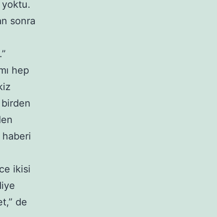
y yoktu.
an sonra
.”
smı hep
kiz
 birden
den
 haberi
e ikisi
diye
et,” de