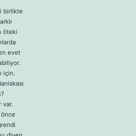
 birlikte
arklı
n öteki
nlarda
en evet
biliyor.
 için.
aniskası
n?
 var.
a önce
ğrendi
nu diyen