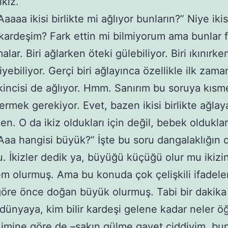
ikiz.
 ikisi birlikte mi ağlıyor bunların?” Niye ikisi
 kardeşim? Fark ettin mi bilmiyorum ama bunlar f
lar. Biri ağlarken öteki gülebiliyor. Biri ıkınırke
yebiliyor. Gerçi biri ağlayınca özellikle ilk zama
kincisi de ağlıyor. Hmm. Sanırım bu soruya kısm
ermek gerekiyor. Evet, bazen ikisi birlikte ağlaya
n. O da ikiz oldukları için değil, bebek oldukları
hangisi büyük?” İşte bu soru dangalaklığın d
u. İkizler dedik ya, büyüğü küçüğü olur mu ikizi
 olurmuş. Ama bu konuda çok çelişkili ifadeler
öre önce doğan büyük olurmuş. Tabi bir dakik
 dünyaya, kim bilir kardeşi gelene kadar neler ö
 Kimine göre de –sakın gülme gayet ciddiyim, bu