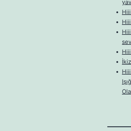
ya
Hii
Hii
Hii
sev
Hii
İk
Hii
Işı
Ola