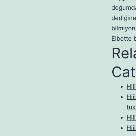
doğumda 
dediğin
bilmiyor
Elbette 
Rel
Cat
Hii
Hii
tük
Hii
Hii