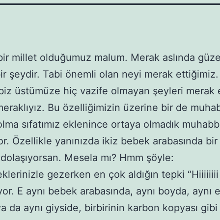
bir millet olduğumuz malum. Merak aslında güze
bir şeydir. Tabi önemli olan neyi merak ettiğimiz
 biz üstümüze hiç vazife olmayan şeyleri merak
meraklıyız. Bu özelliğimizin üzerine bir de muha
olma sıfatımız eklenince ortaya olmadık muhabb
or. Özellikle yanınızda ikiz bebek arabasında bir 
dolaşıyorsan. Mesela mı? Hmm şöyle:
klerinizle gezerken en çok aldığın tepki “Hiiiiiiii 
yor. E aynı bebek arabasında, aynı boyda, aynı 
a da aynı giyside, birbirinin karbon kopyası gib