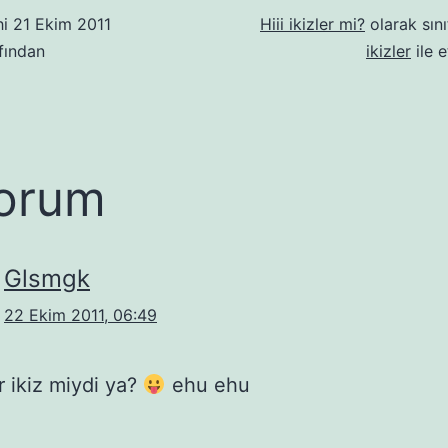
hi
21 Ekim 2011
Hiii ikizler mi?
olarak sını
fından
ikizler
ile e
orum
Glsmgk
22 Ekim 2011, 06:49
r ikiz miydi ya?
ehu ehu