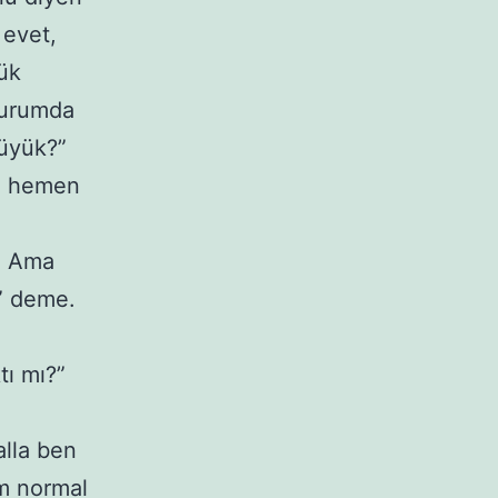
 evet,
ük
durumda
büyük?”
yu hemen
p. Ama
?” deme.
tı mı?”
lla ben
em normal