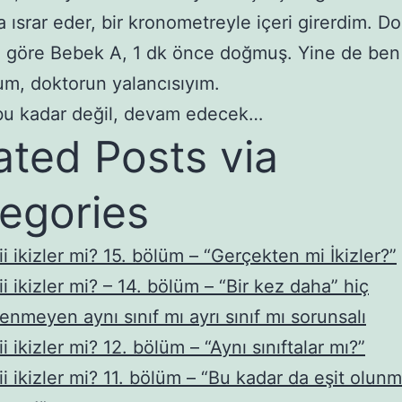
ısrar eder, bir kronometreyle içeri girerdim. D
e göre Bebek A, 1 dk önce doğmuş. Yine de ben
um, doktorun yalancısıyım.
bu kadar değil, devam edecek…
ated Posts via
egories
iii ikizler mi? 15. bölüm – “Gerçekten mi İkizler?”
iii ikizler mi? – 14. bölüm – “Bir kez daha” hiç
enmeyen aynı sınıf mı ayrı sınıf mı sorunsalı
iii ikizler mi? 12. bölüm – “Aynı sınıftalar mı?”
iii ikizler mi? 11. bölüm – “Bu kadar da eşit olun