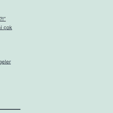
?!”
ni çok
geler