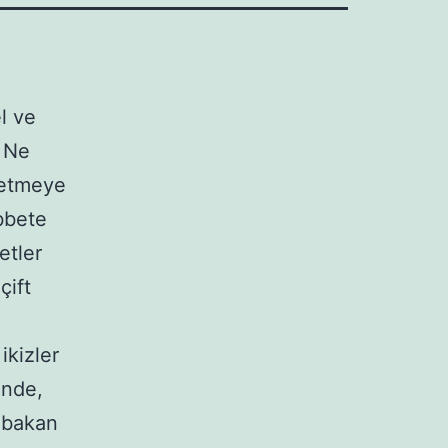
l ve
. Ne
 etmeye
bbete
etler
çift
ikizler
ende,
i bakan