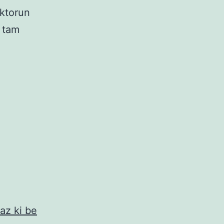
oktorun
 tam
maz ki be