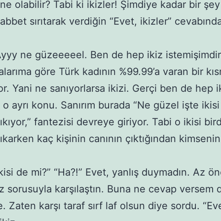
ne olabilir? Tabi ki ikizler! Şimdiye kadar bir şe
abbet sırıtarak verdiğin “Evet, ikizler” cevabınd
 ne güzeeeeel. Ben de hep ikiz istemişimdir
alarıma göre Türk kadının %99.99’a varan bir kı
yor. Yani ne sanıyorlarsa ikizi. Gerçi ben de hep i
, o ayrı konu. Sanırım burada “Ne güzel işte ikisi
kıyor,” fantezisi devreye giriyor. Tabi o ikisi bir
ıkarken kaç kişinin canının çıktığından kimsenin
 de mi?” “Ha?!” Evet, yanlış duymadın. Az önc
iz sorusuyla karşılaştın. Buna ne cevap versem 
 Zaten karşı taraf sırf laf olsun diye sordu. “Ev