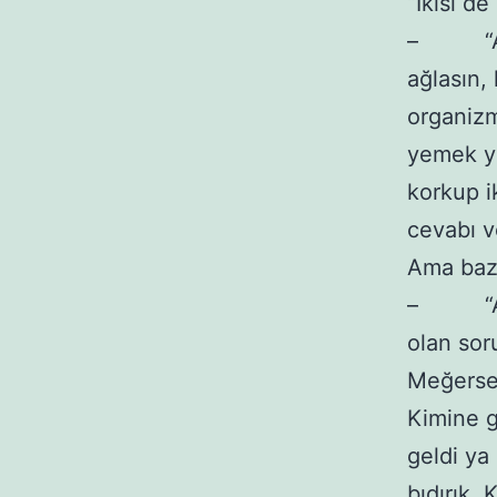
“İkisi de 
– “Aaaaa
ağlasın,
organizma
yemek yi
korkup i
cevabı v
Ama baze
– “Aaa 
olan sor
Meğersem
Kimine g
geldi ya
bıdırık.