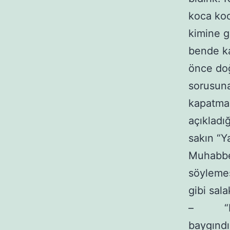
koca koc
kimine g
bende ka
önce doğ
sorusuna
kapatmak
açıkladı
sakın “Y
Muhabbet
söylemes
gibi sala
– “Hang
baygındı