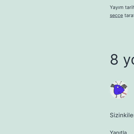
Yayım tari
secce
tara
8 y
Sizinkile
Yanıtla