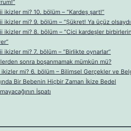
vrum!”
iii ikizler mi? 10. bölüm – “Kardeş şart!”
iii ikizler mi? 9. bölüm – “Şükret! Ya üçüz olsaydı
iii ikizler mi? 8. bölüm – “Cici kardeşler birbirleri
er”
iii ikizler mi? 7. bölüm – “Birlikte oynarlar”
izlerden sonra boşanmamak mümkün mü?
i ikizler mi? 6. bölüm – Bilimsel Gerçekler ve Bel
ğında Bir Bebenin Hiçbir Zaman İkize Bedel
mayacağının İspatı