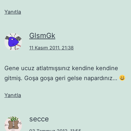
Yanıtla
GlsmGk
11 Kasım 2011, 21:38
Gene ucuz atlatmışsınız kendine kendine
gitmiş. Goşa goşa geri gelse napardınız…
Yanıtla
secce
03 Temmuz 2012, 11:55