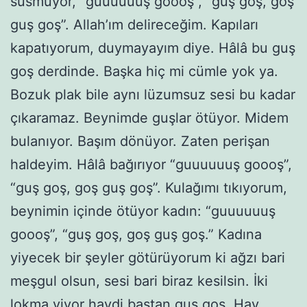
susmuyor, “guuuuuuş goooş”, “guş goş, goş
guş goş”. Allah’ım delireceğim. Kapıları
kapatıyorum, duymayayım diye. Hâlâ bu guş
goş derdinde. Başka hiç mi cümle yok ya.
Bozuk plak bile aynı lüzumsuz sesi bu kadar
çıkaramaz. Beynimde guşlar ötüyor. Midem
bulanıyor. Başım dönüyor. Zaten perişan
haldeyim. Hâlâ bağırıyor “guuuuuuş goooş”,
“guş goş, goş guş goş”. Kulağımı tıkıyorum,
beynimin içinde ötüyor kadın: “guuuuuuş
goooş”, “guş goş, goş guş goş.” Kadına
yiyecek bir şeyler götürüyorum ki ağzı bari
meşgul olsun, sesi bari biraz kesilsin. İki
lokma yiyor haydi baştan guş goş. Hay