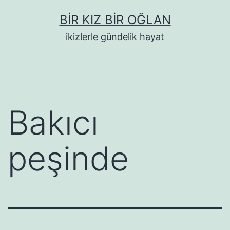
İçeriğe
BIR KIZ BIR OĞLAN
geç
ikizlerle gündelik hayat
Bakıcı
peşinde