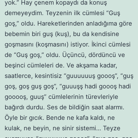
yok.” Hay çenem kopaydı da konuş
demeyeydim. Teyzenin ilk cümlesi “Guş
goş,” oldu. Hareketlerinden anladığıma göre
bebemin biri guş (kuş), bu da kendisine
goşmasını (koşmasını) istiyor. İkinci cümlesi
de “Guş goş,” oldu. Üçüncü, dördüncü ve
beşinci cümleleri de. Ve akşama kadar,
saatlerce, kesintisiz “guuuuuuş goooş”, “guş
goş, goş guş goş”, “guuuşş hadi goooş hadi
gooooş, guuş” cümlelerinin türevleriyle
bağırdı durdu. Ses de bildiğin saat alarmı.
Öyle bir gıcık. Bende ne kafa kaldı, ne
kulak, ne beyin, ne sinir sistemi… Teyze