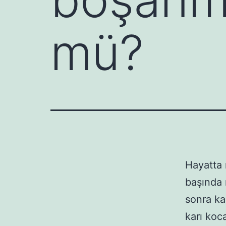
mü?
Hayatta 
başında 
sonra ka
karı koc