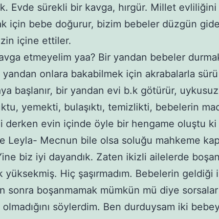
k. Evde sürekli bir kavga, hırgür. Millet evliliğini
k için bebe doğurur, bizim bebeler düzgün gid
izin içine ettiler.
kavga etmeyelim yaa? Bir yandan bebeler durma
bir yandan onlara bakabilmek için akrabalarla sür
a başlanır, bir yandan evi b.k götürür, uykusuz
ktu, yemekti, bulaşıktı, temizlikti, bebelerin ma
di derken evin içinde öyle bir hengame oluştu ki
e Leyla- Mecnun bile olsa soluğu mahkeme kap
 Yine biz iyi dayandık. Zaten ikizli ailelerde boş
k yüksekmiş. Hiç şaşırmadım. Bebelerin geldiği 
den sonra boşanmamak mümkün mü diye sorsalar
lmadığını söylerdim. Ben durduysam iki bebeyl