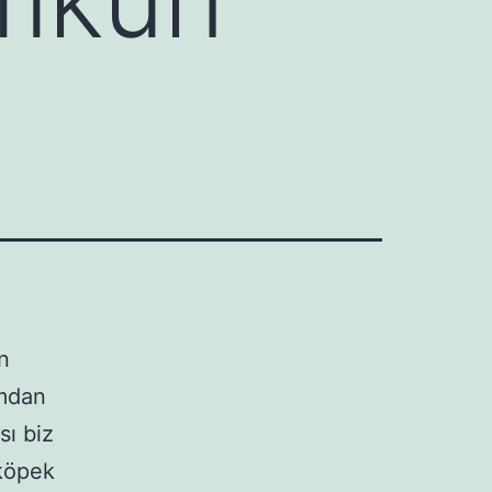
n
umdan
sı biz
 köpek