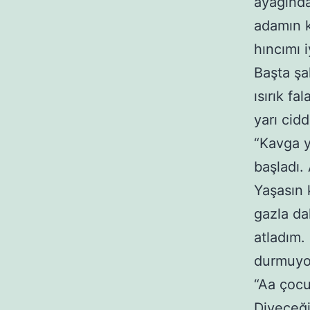
ayağında
adamın k
hıncımı 
Başta şa
ısırık f
yarı cid
“Kavga y
başladı.
Yaşasın 
gazla da
atladım.
durmuyor
“Aa çocu
Diyeceğim