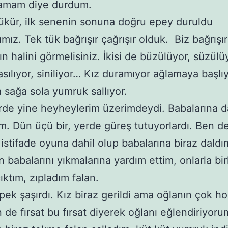
ğamam diye durdum.
şükür, ilk senenin sonuna doğru epey duruldu
ımız. Tek tük bağrışır çağrışır olduk. Biz bağrışı
n halini görmelisiniz. İkisi de büzülüyor, süzülü
asılıyor, siniliyor… Kız duramıyor ağlamaya başlıy
 sağa sola yumruk sallıyor.
de yine heyheylerim üzerimdeydi. Babalarına d
dim. Dün üçü bir, yerde güreş tutuyorlardı. Ben d
n istifade oyuna dahil olup babalarına biraz daldı
 babalarını yıkmalarına yardım ettim, onlarla bir
ıktım, zıpladım falan.
pek şaşırdı. Kız biraz gerildi ama oğlanın çok h
n de fırsat bu fırsat diyerek oğlanı eğlendiriyoru