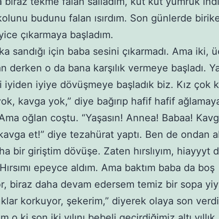
 biraz tekme falan salladım, küt küt yumruk ind
olunu budunu falan ısırdım. Son günlerde birik
iyice çıkarmaya başladım.
ka sandığı için baba sesini çıkarmadı. Ama iki, 
alan derken o da bana karşılık vermeye başladı. Y
di iyiden iyiye dövüşmeye başladık biz. Kız çok k
ok, kavga yok,” diye bağırıp hafif hafif ağlamay
 Ama oğlan coştu. “Yaşasın! Annea! Babaa! Kavg
kavga et!” diye tezahürat yaptı. Ben de ondan a
ha bir giriştim dövüşe. Zaten hırslıyım, hiayyyt 
 Hırsımı epeyce aldım. Ama baktım baba da boş
, biraz daha devam edersem temiz bir sopa yi
klar korkuyor, şekerim,” diyerek olaya son verd
 o ki son iki yılını bebeli geçirdiğimiz altı yıllık