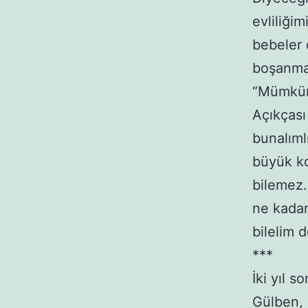
evliliğim
bebeler 
boşanma
“Mümkün
Açıkçası
bunalıml
büyük ko
bilemez.
ne kadar
bilelim 
***
İki yıl 
Gülben, 