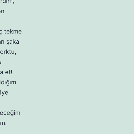
irdim,
en
üç tekme
arı şaka
orktu,
a
a et!
ldığım
diye
yeceğim
im.