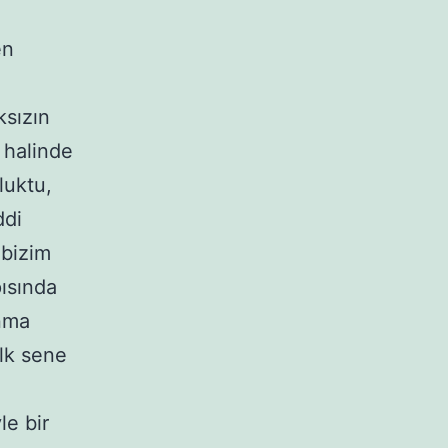
en
ksızın
ü halinde
luktu,
ddi
 bizim
ısında
anma
ilk sene
e bir