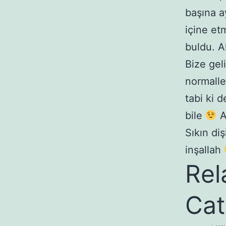
başına a
içine et
buldu. A
Bize gel
normalle
tabi ki 
bile
A
Sıkın diş
inşallah
Rel
Cat