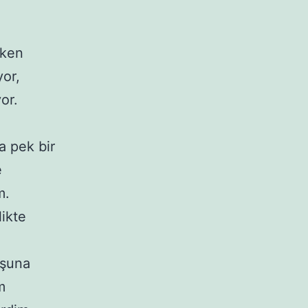
rken
yor,
or.
a pek bir
e
m.
likte
oşuna
m