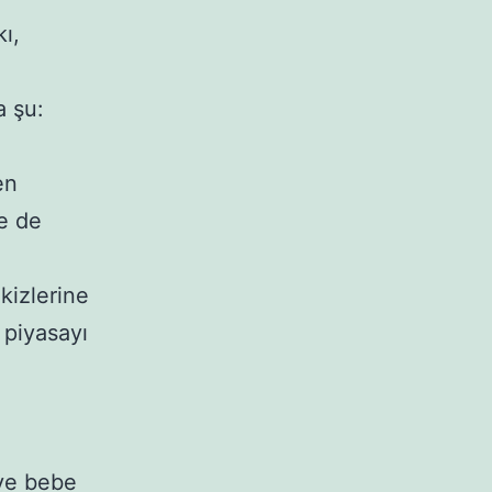
kı,
 şu:
en
e de
kizlerine
 piyasayı
 ve bebe