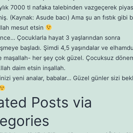
ylık 7000 tl nafaka talebinden vazgeçerek piya
miş. (Kaynak: Asude bacı) Ama şu an fıstık gibi b
llah mesut etsin
ince… Çocuklarla hayat 3 yaşlarından sonra
şmeye başladı. Şimdi 4,5 yaşındalar ve elhamdul
de maşallah- her şey çok güzel. Çocuksuz dön
llah daim etsin inşallah.
inizi yeni analar, babalar… Güzel günler sizi bek
ated Posts via
egories