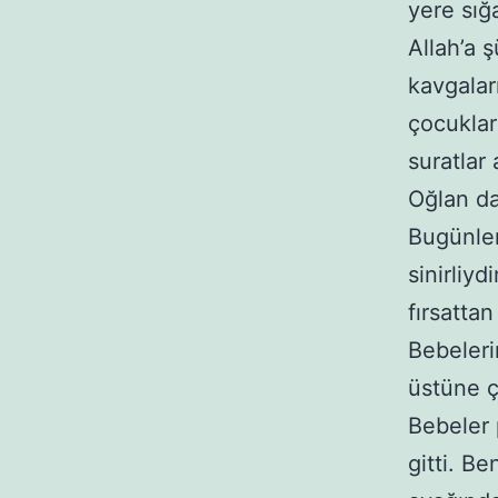
yere sı
Allah’a 
kavgalar
çocukları
suratlar 
Oğlan da
Bugünler
sinirliy
fırsatta
Bebelerin
üstüne ç
Bebeler 
gitti. Be