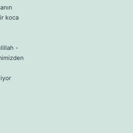
sanın
ir koca
illah -
emimizden
liyor