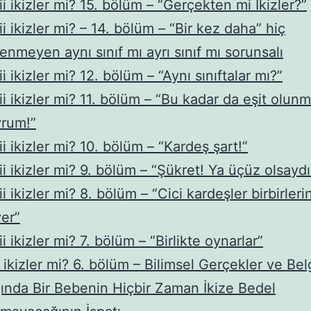
iii ikizler mi? 15. bölüm – “Gerçekten mi İkizler?”
iii ikizler mi? – 14. bölüm – “Bir kez daha” hiç
enmeyen aynı sınıf mı ayrı sınıf mı sorunsalı
iii ikizler mi? 12. bölüm – “Aynı sınıftalar mı?”
iii ikizler mi? 11. bölüm – “Bu kadar da eşit olun
vrum!”
iii ikizler mi? 10. bölüm – “Kardeş şart!”
iii ikizler mi? 9. bölüm – “Şükret! Ya üçüz olsaydı
iii ikizler mi? 8. bölüm – “Cici kardeşler birbirleri
er”
iii ikizler mi? 7. bölüm – “Birlikte oynarlar”
i ikizler mi? 6. bölüm – Bilimsel Gerçekler ve Bel
ğında Bir Bebenin Hiçbir Zaman İkize Bedel