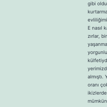
gibi oldu
kurtarma
evliliğim
E nasıl 
zırlar, 
yaşanmay
yorgunlu
külfetiy
yerimizd
almıştı.
oranı ço
ikizler
mümkün o