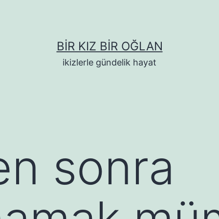
BIR KIZ BIR OĞLAN
ikizlerle gündelik hayat
den sonra
mamak mü