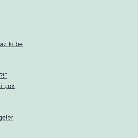
maz ki be
?!”
ni çok
geler