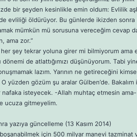
izde bir şeyden kesinlikle emin oldum: Evlilik aş
de evliliği öldürüyor. Bu günlerde ikizden sonra
mak mümkün mü sorusuna vereceğim cevap da
, ama zor.”
 her şey tekrar yoluna girer mi bilmiyorum ama 
ı dönemi de atlattığımızı düşünüyorum. Tabi yin
nuşmamak lazım. Yarının ne getireceğini kimse
 O yüzden gözüm şu aralar Gülben’de. Bakalım i
 nafaka isteyecek. -Allah muhtaç etmesin ama-
de ucuza gitmeyelim.
sonra yazıya güncelleme (13 Kasım 2014)
boşanabilmek için 500 milyar manevi tazminat