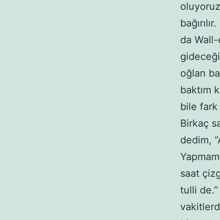
oluyoruz
bağırılır
da Wall-e
gideceği
oğlan ba
baktım k
bile far
Birkaç sa
dedim, “
Yapmamam
saat çiz
tulli de
vakitler