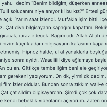
 yahu” dedim “Benim bildiğim, düşerken annee
. Tulli solucanını niye anıyor ki bu kız?” Ertesi 
 açık. Yarım saat izlendi. Mutfakla işim bitti. İçe
z. Çat diye bilgisayarın kapağını kapattım. Bekl
ğıracak, itiraz edecek. Bağırmadı. Allah Allah de
i bizim küçük adam bilgisayarın kafasının kapan
k etmemiş. Hipnoz halde, al al yanaklarla boşluğa
niye sonra ayıldı. Waaaliiiii diye ağlamaya başlad
An bu an. Gittikçe tembelliğim beni ele geçiriyor
 gerekeni yapıyorum. On dk, yirmi dk dedim, a
gi film izler oldular. Bundan sonra zıkkım wall-e
.” Çat çat sildim bilgisayardan. Şimdi çok çok dar
de kendi bebeklik videolarını açıyorum. Zaten on