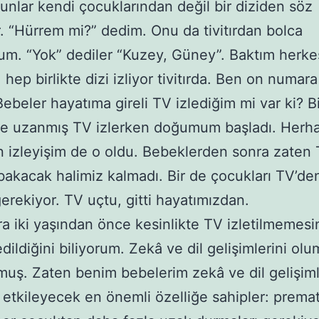
unlar kendi çocuklarından değil bir diziden söz
r. “Hürrem mi?” dedim. Onu da tivitırdan bolca
m. “Yok” dediler “Kuzey, Güney”. Baktım herke
hep birlikte dizi izliyor tivitırda. Ben on numar
Bebeler hayatıma gireli TV izlediğim mi var ki? B
e uzanmış TV izlerken doğumum başladı. Herh
n izleyişim de o oldu. Bebeklerden sonra zaten 
akacak halimiz kalmadı. Bir de çocukları TV’de
erekiyor. TV uçtu, gitti hayatımızdan.
a iki yaşından önce kesinlikte TV izletilmemesi
edildiğini biliyorum. Zekâ ve dil gelişimlerini ol
rmuş. Zaten benim bebelerim zekâ ve dil gelişiml
etkileyecek en önemli özelliğe sahipler: premat