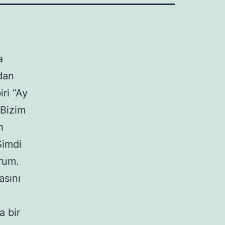
a
dan
iri “Ay
 Bizim
h
Şimdi
orum.
asını
a bir