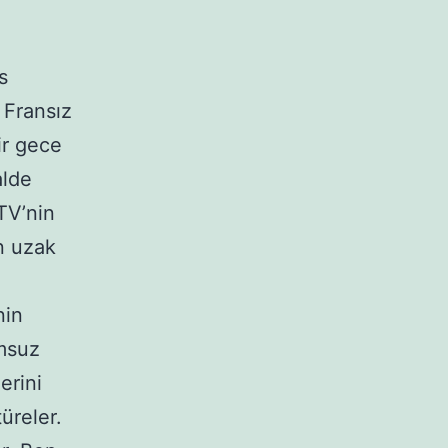
s
a Fransız
ir gece
alde
TV’nin
n uzak
nin
umsuz
erini
üreler.