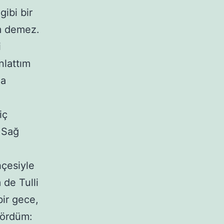
ibi bir
ım demez.
i
nlattım
na
iç
. Sağ
çesiyle
 de Tulli
bir gece,
gördüm: