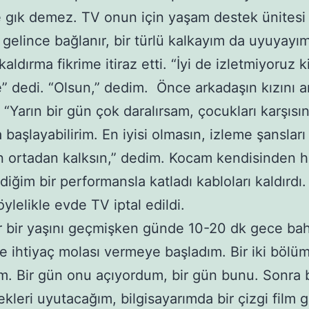
gık demez. TV onun için yaşam destek ünitesi g
 gelince bağlanır, bir türlü kalkayım da uyuyay
aldırma fikrime itiraz etti. “İyi de izletmiyoruz k
” dedi. “Olsun,” dedim. Önce arkadaşın kızını a
 “Yarın bir gün çok daralırsam, çocukları karşısı
başlayabilirim. En iyisi olmasın, izleme şansları
ortadan kalksın,” dedim. Kocam kendisinden h
iğim bir performansla katladı kabloları kaldırdı
ylelikle evde TV iptal edildi.
 bir yaşını geçmişken günde 10-20 dk gece bah
 ihtiyaç molası vermeye başladım. Bir iki bölüm
m. Bir gün onu açıyordum, bir gün bunu. Sonra 
kleri uyutacağım, bilgisayarımda bir çizgi film 