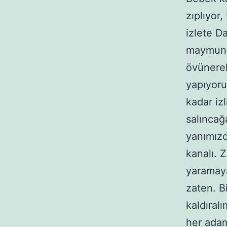
zıplıyor
izlete Da
maymun 
övünerek
yapıyoru
kadar iz
salıncağ
yanımızd
kanalı. 
yaramaya
zaten. B
kaldıral
her adam