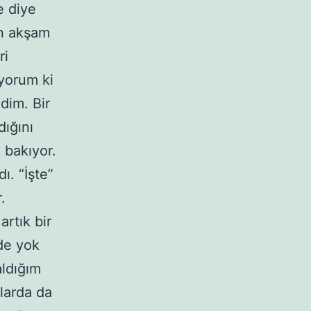
e diye
gün akşam
ri
iyorum ki
dim. Bir
dığını
 bakıyor.
ı. “İşte”
.
rtık bir
 de yok
aldığım
larda da