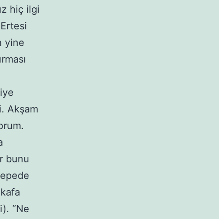
z hiç ilgi
Ertesi
n yine
urması
iye
bi. Akşam
yorum.
a
ir bunu
nepede
 kafa
i). “Ne