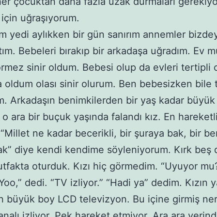
er çocuktan daha fazla uzak durmaları gerekiyo
için uğraşıyorum.
m yedi aylıkken bir gün sanırım annemler bizde
tım. Bebeleri bırakıp bir arkadaşa uğradım. Ev m
rmez sinir oldum. Bebesi olup da evleri tertipli 
a oldum olası sinir olurum. Ben bebesizken bile t
. Arkadaşın benimkilerden bir yaş kadar büyük b
 o ara bir buçuk yaşında falandı kız. En hareketl
“Millet ne kadar becerikli, bir şuraya bak, bir b
ak” diye kendi kendime söyleniyorum. Kırk beş 
tfakta oturduk. Kızı hiç görmedim. “Uyuyor mu
Yoo,” dedi. “TV izliyor.” “Hadi ya” dedim. Kızın 
En büyük boy LCD televizyon. Bu içine girmiş ne
nalı izliyor. Pek hareket etmiyor. Ara ara yerin