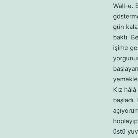
Wall-e. B
gösterme
gün kala
baktı. B
işime ge
yorgunum
başlayan
yemekler
Kız hâlâ 
başladı. 
açıyoru
hoplayıp
üstü yuv