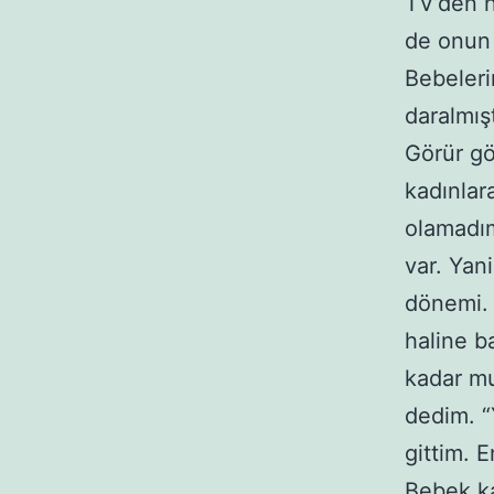
TV’den h
de onun 
Bebeleri
daralmış
Görür gö
kadınlar
olamadım
var. Yani
dönemi. 
haline b
kadar mu
dedim. “
gittim. 
Bebek ka