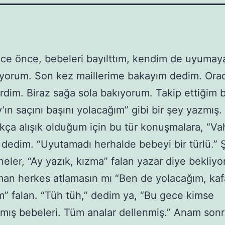
gece önce, bebeleri bayılttım, kendim de uyumay
ıyorum. Son kez maillerime bakayım dedim. Ora
girdim. Biraz sağa sola bakıyorum. Takip ettiğim b
’ın saçını başını yolacağım” gibi bir şey yazmış.
kça alışık olduğum için bu tür konuşmalara, “Va
 dedim. “Uyutamadı herhalde bebeyi bir türlü.” 
neler, “Ay yazık, kızma” falan yazar diye bekliy
n herkes atlamasın mı “Ben de yolacağım, kaf
m” falan. “Tüh tüh,” dedim ya, “Bu gece kimse
ış bebeleri. Tüm analar dellenmiş.” Anam sonr