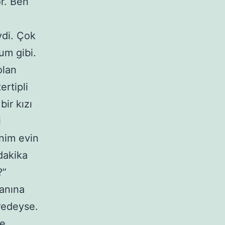
r. Ben
ydi. Çok
um gibi.
olan
ertipli
ir kızı
i
enim evin
dakika
?”
yanına
redeyse.
de