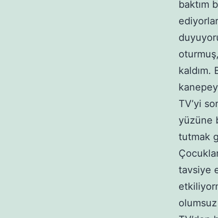
baktım b
ediyorla
duyuyoru
oturmuş, 
kaldım. 
kanepey
TV’yi so
yüzüne b
tutmak g
Çocuklar
tavsiye 
etkiliyo
olumsuz 