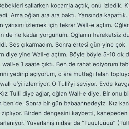
ebekleri sallarken kocamla açtık, onu izledik. Kı
di. Ama oğlan ara ara baktı. Yarısında kapattık. 
n yarısını izlemek için tekrar Wall-e açtım. Oğla
en de ne kadar yorgunum. Oğlanın hareketsiz d
ldi. Ses çıkarmadım. Sonra ertesi gün yine çok
 diye yine Wall-e açtım. Böyle böyle 5-10 dk d
 wall-e 1 saate çıktı. Ben de rahat ediyorum ta
ini yedirip açıyorum, o ara mutfağı falan toplu
wall-e’yi izlemiyor. O Tulli’yi seviyor. Evde kavg
Kız Tulli diye ağlar, oğlan Wall-e diye. Bir onu b
m ben de. Sonra bir gün babaannedeyiz. Kız ka
 zıplıyor. Birden dengesini kaybetti, kanepeden
arlanıyor. Yuvarlanış nidası da “Tuuuluuuu” (Tull