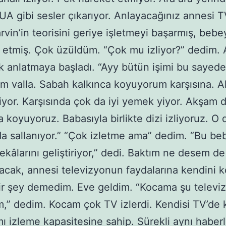
, UA gibi sesler çıkarıyor. Anlayacağınız annesi T
rvin’in teorisini geriye işletmeyi başarmış, bebe
etmiş. Çok üzüldüm. “Çok mu izliyor?” dedim. 
 anlatmaya başladı. “Ayy bütün işimi bu sayede
m valla. Sabah kalkınca koyuyorum karşısına. 
liyor. Karşısında çok da iyi yemek yiyor. Akşam 
a koyuyoruz. Babasıyla birlikte dizi izliyoruz. O 
a sallanıyor.” “Çok izletme ama” dedim. “Bu be
Zekâlarını geliştiriyor,” dedi. Baktım ne desem de
cak, annesi televizyonun faydalarına kendini 
ir şey demedim. Eve geldim. “Kocama şu televi
ım,” dedim. Kocam çok TV izlerdi. Kendisi TV’de
ı izleme kapasitesine sahip. Sürekli aynı haberl