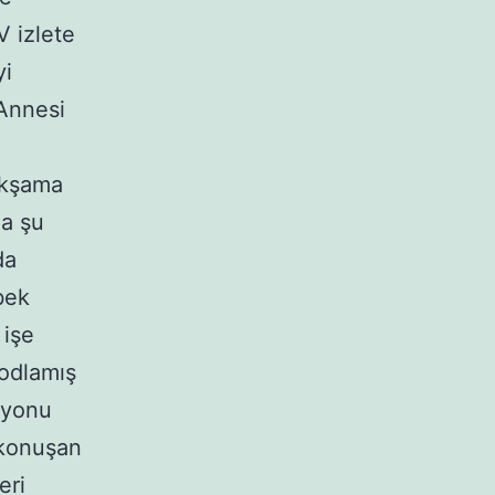
V izlete
yi
Annesi
Akşama
da şu
da
bek
 işe
kodlamış
zyonu
 konuşan
eri