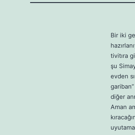
Bir iki 
hazırlan
tivitıra 
şu Simay
evden sı
gariban”
diğer an
Aman ama
kıracağı
uyutamam