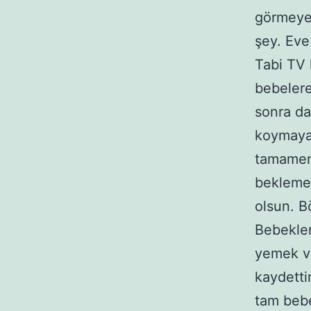
görmeye 
şey. Eve
Tabi TV k
bebelere
sonra da
koymaya 
tamamen 
beklemed
olsun. Bö
Bebekler
yemek ve
kaydetti
tam bebe