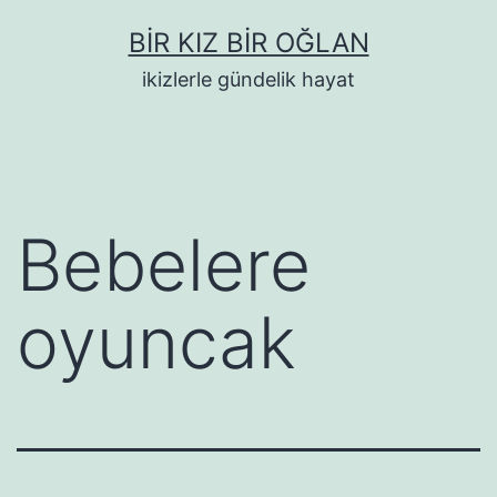
İçeriğe
BIR KIZ BIR OĞLAN
geç
ikizlerle gündelik hayat
Bebelere
oyuncak