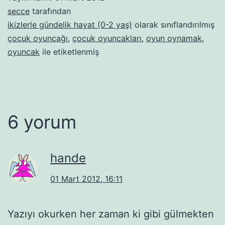
secce
tarafından
ikizlerle gündelik hayat (0-2 yaş)
olarak sınıflandırılmış
çocuk oyuncağı
,
çocuk oyuncakları
,
oyun oynamak
,
oyuncak
ile etiketlenmiş
6 yorum
hande
01 Mart 2012, 16:11
Yazıyı okurken her zaman ki gibi gülmekten