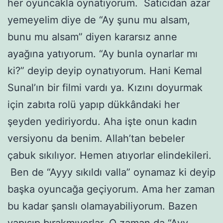
her oyuncakla oynatıyorum. Satıcıdan azar
yemeyelim diye de “Ay şunu mu alsam,
bunu mu alsam” diyen kararsız anne
ayağına yatıyorum. “Ay bunla oynarlar mı
ki?” deyip deyip oynatıyorum. Hani Kemal
Sunal’ın bir filmi vardı ya. Kızını doyurmak
için zabıta rolü yapıp dükkândaki her
şeyden yediriyordu. Aha işte onun kadın
versiyonu da benim. Allah’tan bebeler
çabuk sıkılıyor. Hemen atıyorlar elindekileri.
Ben de “Ayyy sıkıldı valla” oynamaz ki deyip
başka oyuncağa geçiyorum. Ama her zaman
bu kadar şanslı olamayabiliyorum. Bazen
yapışıp bırakmıyorlar. O zaman da “Ayy