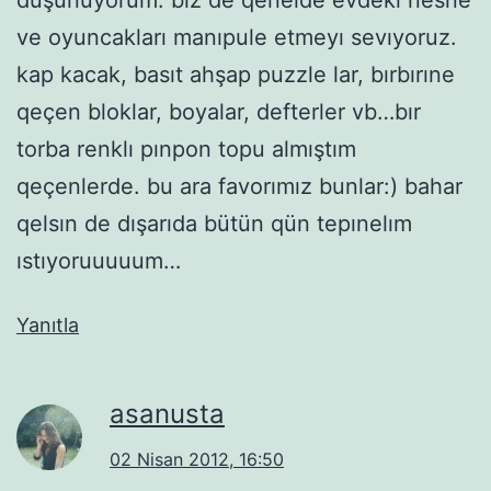
ve oyuncakları manıpule etmeyı sevıyoruz.
kap kacak, basıt ahşap puzzle lar, bırbırıne
qeçen bloklar, boyalar, defterler vb…bır
torba renklı pınpon topu almıştım
qeçenlerde. bu ara favorımız bunlar:) bahar
qelsın de dışarıda bütün qün tepınelım
ıstıyoruuuuum…
Yanıtla
asanusta
02 Nisan 2012, 16:50