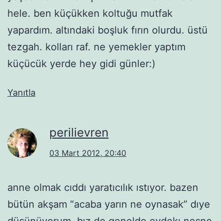
hele. ben küçükken koltuğu mutfak
yapardım. altındaki boşluk fırın olurdu. üstü
tezgah. kolları raf. ne yemekler yaptım
küçücük yerde hey gidi günler:)
Yanıtla
perilievren
03 Mart 2012, 20:40
anne olmak cıddı yaratıcılık ıstıyor. bazen
bütün akşam “acaba yarın ne oynasak” dıye
düşünüyorum. bız de qenelde evdekı nesne