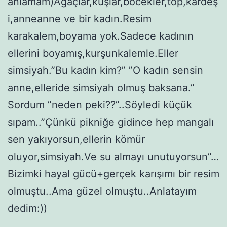
anlamam)Ağaçlar,kuşlar,böcekler,top,kardeş
i,anneanne ve bir kadın.Resim
karakalem,boyama yok.Sadece kadının
ellerini boyamış,kurşunkalemle.Eller
simsiyah.”Bu kadın kim?” ”O kadın sensin
anne,elleride simsiyah olmuş baksana.”
Sordum ”neden peki??”..Söyledi küçük
sıpam..”Çünkü pikniğe gidince hep mangalı
sen yakıyorsun,ellerin kömür
oluyor,simsiyah.Ve su almayı unutuyorsun”…
Bizimki hayal gücü+gerçek karışımı bir resim
olmuştu..Ama güzel olmuştu..Anlatayım
dedim:))