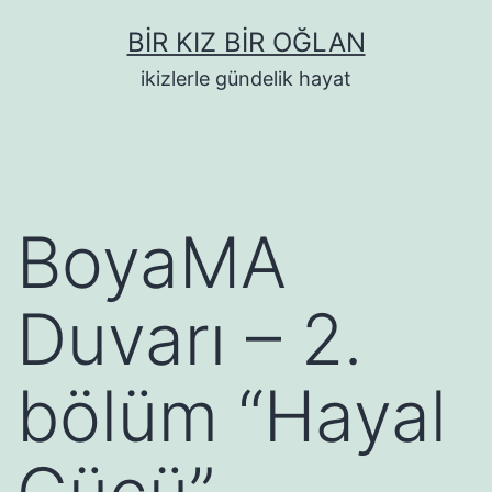
İçeriğe
BIR KIZ BIR OĞLAN
geç
ikizlerle gündelik hayat
BoyaMA
Duvarı – 2.
bölüm “Hayal