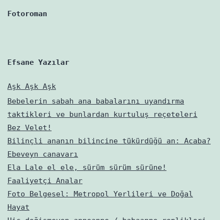
varmış?
Fotoroman
Efsane Yazılar
Aşk Aşk Aşk
Bebelerin sabah ana babalarını uyandırma
taktikleri ve bunlardan kurtuluş reçeteleri
Bez Velet!
Bilinçli ananın bilincine tükürdüğü an: Acaba?
Ebeveyn canavarı
Ela Lale el ele, sürüm sürüm sürüne!
Faaliyetçi Analar
Foto Belgesel: Metropol Yerlileri ve Doğal
Hayat