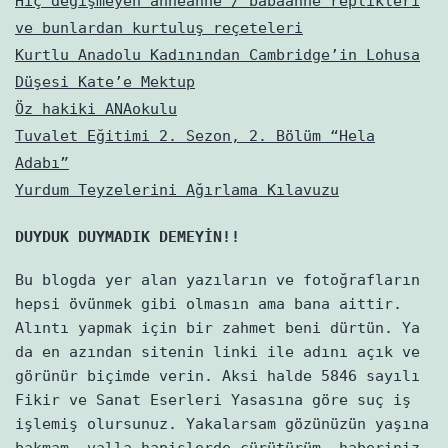
Hiç değişmeyen anneanne / babaanne replikleri
ve bunlardan kurtuluş reçeteleri
Kurtlu Anadolu Kadınından Cambridge’in Lohusa
Düşesi Kate’e Mektup
Öz hakiki ANAokulu
Tuvalet Eğitimi 2. Sezon, 2. Bölüm “Hela
Adabı”
Yurdum Teyzelerini Ağırlama Kılavuzu
DUYDUK DUYMADIK DEMEYİN!!
Bu blogda yer alan yazıların ve fotoğrafların
hepsi övünmek gibi olmasın ama bana aittir.
Alıntı yapmak için bir zahmet beni dürtün. Ya
da en azından sitenin linki ile adını açık ve
görünür biçimde verin. Aksi halde 5846 sayılı
Fikir ve Sanat Eserleri Yasasına göre suç iş
işlemiş olursunuz. Yakalarsam gözünüzün yaşına
bakmam, valla hapislerde çürütürüm, haberiniz