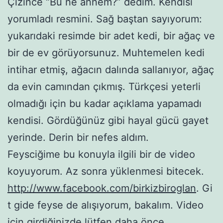
Çizince “Bu ne annem?” dedim. Kendisi
yorumladı resmini. Sağ baştan sayıyorum:
yukarıdaki resimde bir adet kedi, bir ağaç ve
bir de ev görüyorsunuz. Muhtemelen kedi
intihar etmiş, ağacın dalında sallanıyor, ağaç
da evin camından çıkmış. Türkçesi yeterli
olmadığı için bu kadar açıklama yapamadı
kendisi. Gördüğünüz gibi hayal gücü gayet
yerinde. Derin bir nefes aldım.
Feysciğime bu konuyla ilgili bir de video
koyuyorum. Az sonra yüklenmesi bitecek.
http://www.facebook.com/birkizbiroglan
. Gi
t gide feyse de alışıyorum, bakalım. Video
için girdiğinizde lütfen daha önce