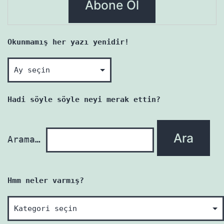
Okunmamış her yazı yenidir!
Okunmamış
her
yazı
Hadi söyle söyle neyi merak ettin?
yenidir!
Arama…
Hmm neler varmış?
Hmm
neler