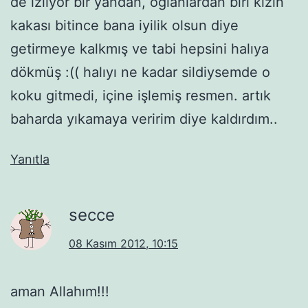
de izliyor bir yandan, oğlanlardan biri kızın
kakası bitince bana iyilik olsun diye
getirmeye kalkmış ve tabi hepsini halıya
dökmüş :(( halıyı ne kadar sildiysemde o
koku gitmedi, içine işlemiş resmen. artık
baharda yıkamaya veririm diye kaldırdım..
Yanıtla
secce
08 Kasım 2012, 10:15
aman Allahım!!!