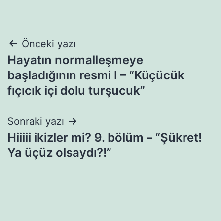
Yazı
Önceki yazı
Hayatın normalleşmeye
gezinmesi
başladığının resmi I – “Küçücük
fıçıcık içi dolu turşucuk”
Sonraki yazı
Hiiiii ikizler mi? 9. bölüm – “Şükret!
Ya üçüz olsaydı?!”