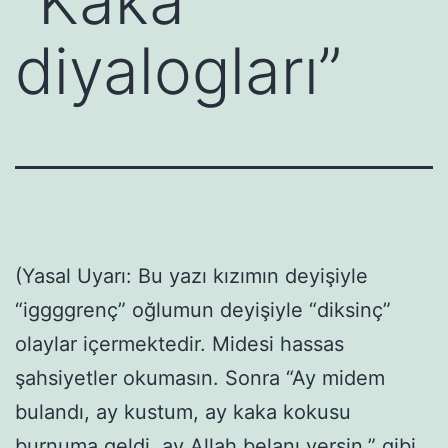
“Kaka
diyalogları”
(Yasal Uyarı: Bu yazı kızımın deyişiyle
“iggggrenç” oğlumun deyişiyle “diksinç”
olaylar içermektedir. Midesi hassas
şahsiyetler okumasın. Sonra “Ay midem
bulandı, ay kustum, ay kaka kokusu
burnuma geldi, ay Allah belanı versin,” gibi