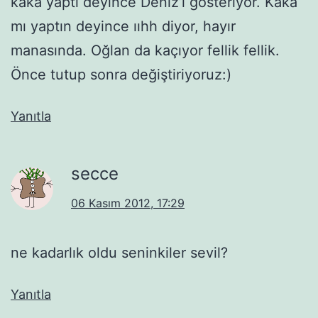
kaka yaptı deyince Deniz’i gösteriyor. Kaka
mı yaptın deyince ııhh diyor, hayır
manasında. Oğlan da kaçıyor fellik fellik.
Önce tutup sonra değiştiriyoruz:)
Yanıtla
secce
06 Kasım 2012, 17:29
ne kadarlık oldu seninkiler sevil?
Yanıtla