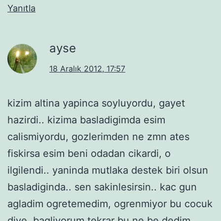
Yanıtla
ayse
18 Aralık 2012, 17:57
kizim altina yapinca soyluyordu, gayet
hazirdi.. kizima basladigimda esim
calismiyordu, gozlerimden ne zmn ates
fiskirsa esim beni odadan cikardi, o
ilgilendi.. yaninda mutlaka destek biri olsun
basladiginda.. sen sakinlesirsin.. kac gun
agladim ogretemedim, ogrenmiyor bu cocuk
diye. bagliyorum tekrar bu ne be dedim,