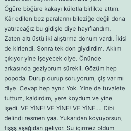
Öğüre böğüre kakayı külotla birlikte attım.
Kâr edilen bez paralarını bileziğe değil dona
yatıracağız bu gidişle diye hayıflandım.
Zaten altı üstü iki alıştırma donum vardı. İkisi
de kirlendi. Sonra tek don giydirdim. Aklım
çıkıyor yine işeyecek diye. Önünde
arkasında geziyorum sürekli. Gözüm hep
popoda. Durup durup soruyorum, çiş var mı
diye. Cevap hep aynı: Yok. Yine de tuvalete
tuttum, kaldırdım, yere koydum ve yine
işedi. VE YİNE! VE YİNE! VE YİNE…. Dibi
delindi resmen yaa. Yukarıdan koyuyorsun,
fışşş aşağıdan geliyor. Su içirmez oldum