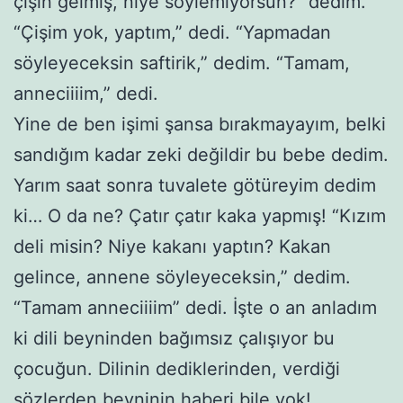
çişin gelmiş, niye söylemiyorsun?” dedim.
“Çişim yok, yaptım,” dedi. “Yapmadan
söyleyeceksin saftirik,” dedim. “Tamam,
anneciiiim,” dedi.
Yine de ben işimi şansa bırakmayayım, belki
sandığım kadar zeki değildir bu bebe dedim.
Yarım saat sonra tuvalete götüreyim dedim
ki… O da ne? Çatır çatır kaka yapmış! “Kızım
deli misin? Niye kakanı yaptın? Kakan
gelince, annene söyleyeceksin,” dedim.
“Tamam anneciiiim” dedi. İşte o an anladım
ki dili beyninden bağımsız çalışıyor bu
çocuğun. Dilinin dediklerinden, verdiği
sözlerden beyninin haberi bile yok!