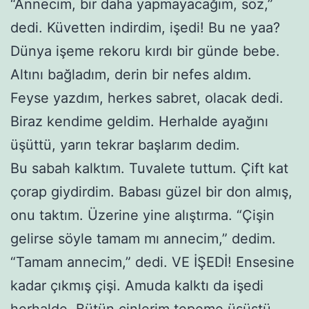
“Annecim, bir daha yapmayacağım, söz,”
dedi. Küvetten indirdim, işedi! Bu ne yaa?
Dünya işeme rekoru kırdı bir günde bebe.
Altını bağladım, derin bir nefes aldım.
Feyse yazdım, herkes sabret, olacak dedi.
Biraz kendime geldim. Herhalde ayağını
üşüttü, yarın tekrar başlarım dedim.
Bu sabah kalktım. Tuvalete tuttum. Çift kat
çorap giydirdim. Babası güzel bir don almış,
onu taktım. Üzerine yine alıştırma. “Çişin
gelirse söyle tamam mı annecim,” dedim.
“Tamam annecim,” dedi. VE İŞEDİ! Ensesine
kadar çıkmış çişi. Amuda kalktı da işedi
herhalde. Bütün cinlerim tepeme üşüştü.