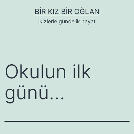
İçeriğe
BIR KIZ BIR OĞLAN
geç
ikizlerle gündelik hayat
Okulun ilk
günü…