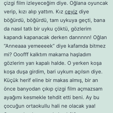
çizgi film izleyeceğim diye. Oğlana oyuncak
verip, kızı alıp yattım. Kız
çeyiz
diye
böğürdü, böğürdü, tam uykuya geçti, bana
da nasıl tatlı bir uyku çöktü, gözlerim
kapandı kapanacak derken dannnnn! Oğlan
“Anneaaa yemeeeek” diye kafamda bitmez
mi? Ooofff kalktım makarna haşladım
gözlerim yarı kapalı halde. O yerken koşa
koşa duşa girdim, bari uykum açılsın diye.
Küçük herif eline bir makas almış, bir an
önce banyodan çıkıp çizgi film açmazsam
ayağımı kesmekle tehdit etti beni. Ay bu
çocuğun ortaokullu hali ne olacak yaa!