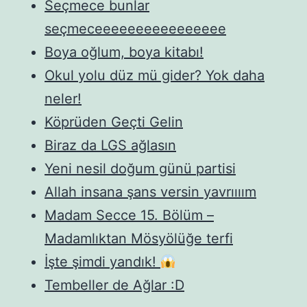
Seçmece bunlar
seçmeceeeeeeeeeeeeeeee
Boya oğlum, boya kitabı!
Okul yolu düz mü gider? Yok daha
neler!
Köprüden Geçti Gelin
Biraz da LGS ağlasın
Yeni nesil doğum günü partisi
Allah insana şans versin yavrıııım
Madam Secce 15. Bölüm –
Madamlıktan Mösyölüğe terfi
İşte şimdi yandık!
Tembeller de Ağlar :D