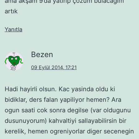
ama akşam 9’da yatırıp çözüm bulacağım
artık
Yanıtla
Bezen
09 Eylül 2014, 17:21
Hadi hayirli olsun. Kac yasinda oldu ki
bidiklar, ders falan yapiliyor hemen? Ara
ogun saati cok sonra degilse (var oldugunu
dusunuyorum) kahvaltiyi sallayabilirsin bir
kerelik, hemen ogreniyorlar diger secenegin