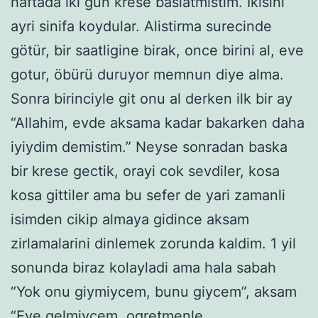
haftada iki gun krese baslatmistim. Ikisini
ayri sinifa koydular. Alistirma surecinde
götür, bir saatligine birak, once birini al, eve
gotur, öbürü duruyor memnun diye alma.
Sonra birinciyle git onu al derken ilk bir ay
“Allahim, evde aksama kadar bakarken daha
iyiydim demistim.” Neyse sonradan baska
bir krese gectik, orayi cok sevdiler, kosa
kosa gittiler ama bu sefer de yari zamanli
isimden cikip almaya gidince aksam
zirlamalarini dinlemek zorunda kaldim. 1 yil
sonunda biraz kolayladi ama hala sabah
“Yok onu giymiycem, bunu giycem”, aksam
“Eve gelmiycem, ogretmenle