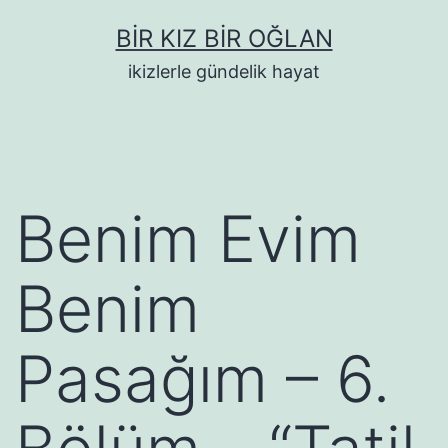
İçeriğe
BIR KIZ BIR OĞLAN
geç
ikizlerle gündelik hayat
Benim Evim
Benim
Pasağım – 6.