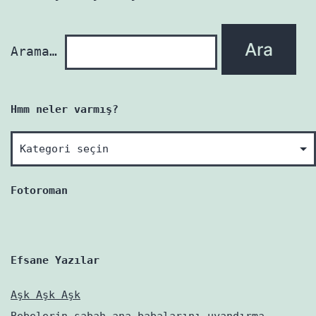
yenidir!
Arama…
Hmm neler varmış?
Hmm
neler
varmış?
Fotoroman
Efsane Yazılar
Aşk Aşk Aşk
Bebelerin sabah ana babalarını uyandırma