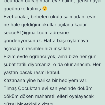
Ucundan bucağından eve bakın, gerisi hayal
gücünüze kalmış
Evet analar, bebeleri okula salmadan, evin
ne hale geldiğini okullar açılana kadar
secce81@gmail.com adresine
gönderiyorsunuz. Hafta başı oylamaya
açacağım resimlerinizi inşallah.
Bizim evde öğrenci yok, ama bize her gün
şubat tatili diyorsanız, o da olur anacım. Her
yaştan pasak resmi kabul.
Kazanana yine harika bir hediyem var:
Timaş Çocuk’tan evi saniyesinde döküm
döküm döken maharetli elleri oyalayacak
güzel bir etkinlik kitabı: