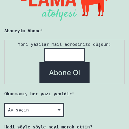
Aboneyim Abone!
Yeni yazılar mail adresinize düşsün:
Okunmamış her yazı yenidir!
Okunmamış
her
yazı
Hadi söyle söyle neyi merak ettin?