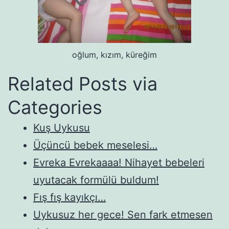
oğlum, kızım, küreğim
Related Posts via
Categories
Kuş Uykusu
Üçüncü bebek meselesi…
Evreka Evrekaaaa! Nihayet bebeleri
uyutacak formülü buldum!
Fış fış kayıkçı…
Uykusuz her gece! Sen fark etmesen