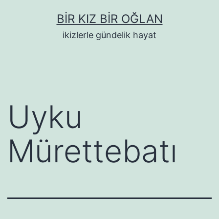
İçeriğe
BIR KIZ BIR OĞLAN
geç
ikizlerle gündelik hayat
Uyku
Mürettebatı