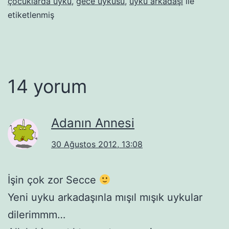
çocuklarda uyku
,
gece uykusu
,
uyku arkadaşı
ile
etiketlenmiş
14 yorum
Adanın Annesi
30 Ağustos 2012, 13:08
İşin çok zor Secce
Yeni uyku arkadaşınla mışıl mışık uykular
dilerimmm…