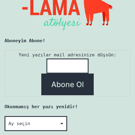
Aboneyim Abone!
Yeni yazılar mail adresinize düşsün:
Okunmamış her yazı yenidir!
Okunmamış
her