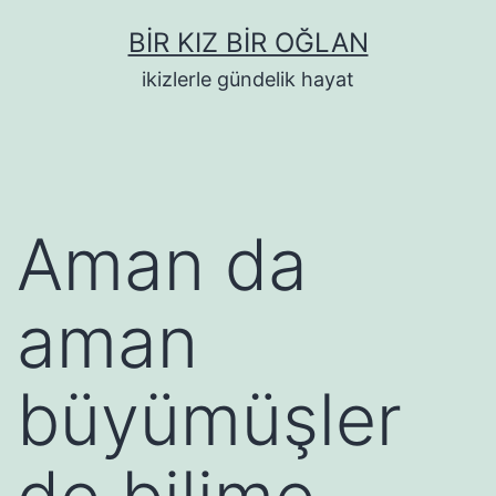
İçeriğe
BIR KIZ BIR OĞLAN
geç
ikizlerle gündelik hayat
Aman da
aman
büyümüşler