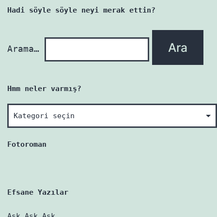
yazı
Hadi söyle söyle neyi merak ettin?
yenidir!
Arama…
Hmm neler varmış?
Hmm
neler
varmış?
Fotoroman
Efsane Yazılar
Aşk Aşk Aşk