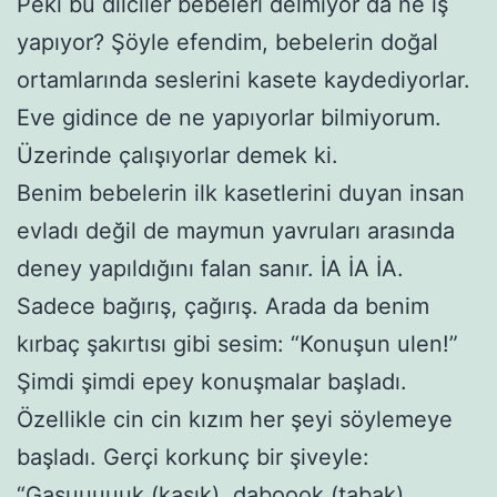
Peki bu dilciler bebeleri delmiyor da ne iş
yapıyor? Şöyle efendim, bebelerin doğal
ortamlarında seslerini kasete kaydediyorlar.
Eve gidince de ne yapıyorlar bilmiyorum.
Üzerinde çalışıyorlar demek ki.
Benim bebelerin ilk kasetlerini duyan insan
evladı değil de maymun yavruları arasında
deney yapıldığını falan sanır. İA İA İA.
Sadece bağırış, çağırış. Arada da benim
kırbaç şakırtısı gibi sesim: “Konuşun ulen!”
Şimdi şimdi epey konuşmalar başladı.
Özellikle cin cin kızım her şeyi söylemeye
başladı. Gerçi korkunç bir şiveyle:
“Gaşuuuuuk (kaşık), daboook (tabak),