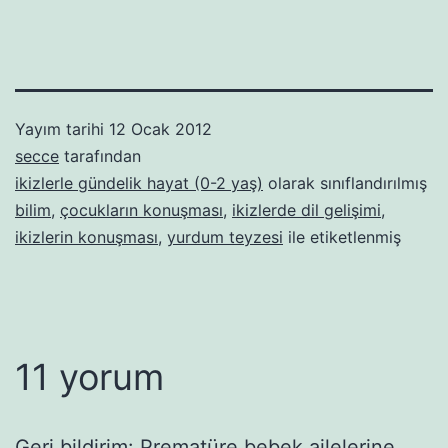
Yayım tarihi
12 Ocak 2012
secce
tarafından
ikizlerle gündelik hayat (0-2 yaş)
olarak sınıflandırılmış
bilim
,
çocukların konuşması
,
ikizlerde dil gelişimi
,
ikizlerin konuşması
,
yurdum teyzesi
ile etiketlenmiş
11 yorum
Geri bildirim:
Prematüre bebek ailelerine