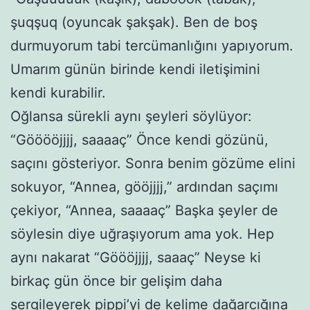
şuqşuq (oyuncak şakşak). Ben de boş
durmuyorum tabi tercümanlığını yapıyorum.
Umarım günün birinde kendi iletişimini
kendi kurabilir.
Oğlansa sürekli aynı şeyleri söylüyor:
“Gööööjjjj, saaaaç” Önce kendi gözünü,
saçını gösteriyor. Sonra benim gözüme elini
sokuyor, “Annea, gööjjjj,” ardından saçımı
çekiyor, “Annea, saaaaç” Başka şeyler de
söylesin diye uğraşıyorum ama yok. Hep
aynı nakarat “Göööjjjj, saaaç” Neyse ki
birkaç gün önce bir gelişim daha
sergileyerek pippi’yi de kelime dağarcığına