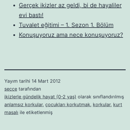
Gerçek ikizler az geldi, bi de hayaliler
evi bastı!
Tuvalet eğitimi – 1. Sezon 1. Bölüm
Konuşuyoruz ama nece konuşuyoruz?
Yayım tarihi
14 Mart 2012
secce
tarafından
ikizlerle gündelik hayat (0-2 yaş)
olarak sınıflandırılmış
anlamsız korkular
,
çocukları korkutmak
,
korkular
,
kurt
masalı
ile etiketlenmiş