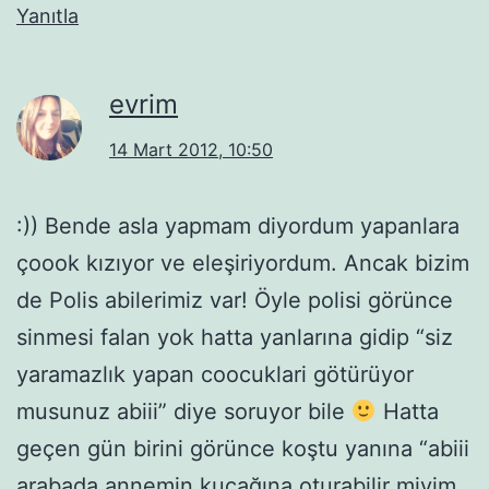
Yanıtla
evrim
14 Mart 2012, 10:50
:)) Bende asla yapmam diyordum yapanlara
çoook kızıyor ve eleşiriyordum. Ancak bizim
de Polis abilerimiz var! Öyle polisi görünce
sinmesi falan yok hatta yanlarına gidip “siz
yaramazlık yapan coocuklari götürüyor
musunuz abiii” diye soruyor bile
Hatta
geçen gün birini görünce koştu yanına “abiii
arabada annemin kucağına oturabilir miyim