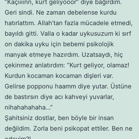
“Kaçıııınn, kurt geliyooor” diye bağırdım.
Geri sindi. Ne zaman debelense kurdu
hatırlattım. Allah’tan fazla mücadele etmedi,
bayıldı gitti. Valla o kadar uykusuzum ki sırf
on dakika uyku için bebemi psikolojik
manyak etmeye hazırdım. Uzatsaydı, hiç
çekinmez anlatırdım: “Kurt geliyor, olamaz!
Kurdun kocaman kocaman dişleri var.
Gelirse popponu haamm diye yutar. Üstüne
de bastırsın diye acı kahveyi yuvarlar,
nihahahahaha…”
Şahitsiniz dostlar, ben böyle bir insan
değildim. Zorla beni psikopat ettiler. Ben ne
edeyim?!