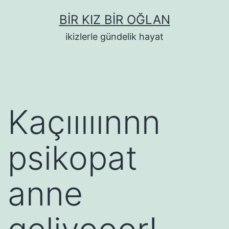
İçeriğe
BIR KIZ BIR OĞLAN
geç
ikizlerle gündelik hayat
Kaçııııınnn
psikopat
anne