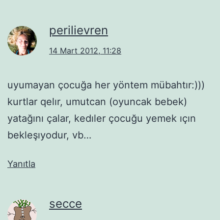
perilievren
14 Mart 2012, 11:28
uyumayan çocuğa her yöntem mübahtır:)))
kurtlar qelır, umutcan (oyuncak bebek)
yatağını çalar, kedıler çocuğu yemek ıçın
bekleşıyodur, vb…
Yanıtla
secce