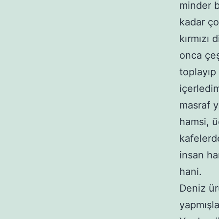
minder b
kadar ço
kırmızı 
onca çeşi
toplayıp
içerledi
masraf y
hamsi, ü
kafelerd
insan ha
hani.
Deniz ü
yapmışla