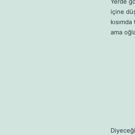
Yerde gö
içine dü
kısımda 
ama oğl
Diyeceği