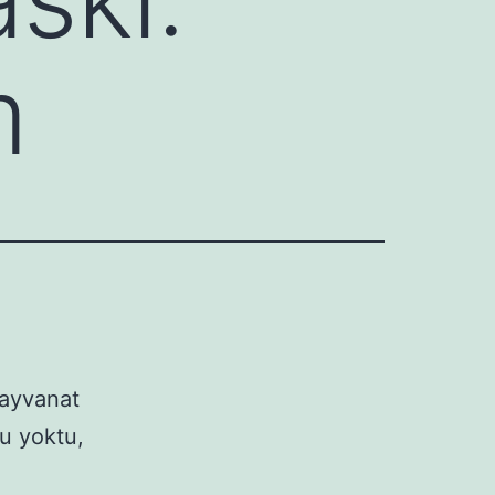
m
hayvanat
u yoktu,