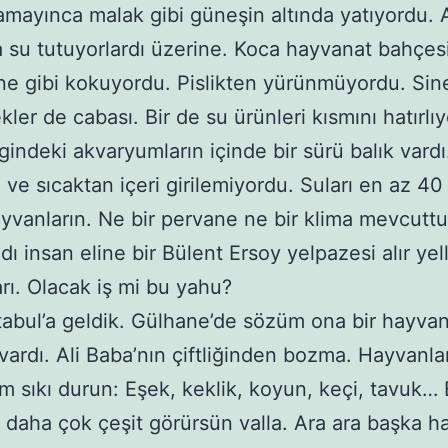
amayınca malak gibi güneşin altında yatıyordu. A
 su tutuyorlardı üzerine. Koca hayvanat bahçes
e gibi kokuyordu. Pislikten yürünmüyordu. Sine
ekler de cabası. Bir de su ürünleri kısmını hatırlı
ngindeki akvaryumların içinde bir sürü balık vardı
ve sıcaktan içeri girilemiyordu. Suları en az 4
ayvanların. Ne bir pervane ne bir klima mevcutt
ı insan eline bir Bülent Ersoy yelpazesi alır yel
rı. Olacak iş mi bu yahu?
tabul’a geldik. Gülhane’de sözüm ona bir hayva
vardı. Ali Baba’nın çiftliğinden bozma. Hayvanlar
m sıkı durun: Eşek, keklik, koyun, keçi, tavuk… 
 daha çok çeşit görürsün valla. Ara ara başka h