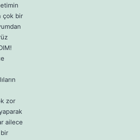
ketimin
 çok bir
ryumdan
rüz
DIM!
ce
ıların
ok zor
 yaparak
r ailece
bir