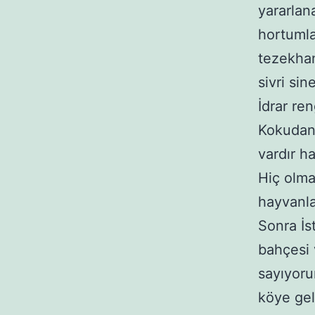
yararlan
hortumla
tezekhan
sivri sin
İdrar re
Kokudan 
vardır h
Hiç olmad
hayvanla
Sonra İs
bahçesi 
sayıyoru
köye gel