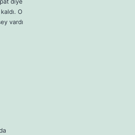
 pat diye
kaldı. O
ey vardı
nda