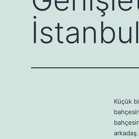
İstanbu
Küçük bi
bahçesin
bahçesin
arkadaş.