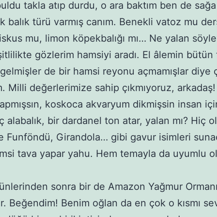
uldu takla atıp durdu, o ara baktım ben de sağa
k balık türü varmış canım. Benekli vatoz mu der
diskus mu, limon köpekbalığı mı… Ne yalan söyl
tlilikte gözlerim hamsiyi aradı. El âlemin bütün t
 gelmişler de bir hamsi reyonu açmamışlar diye 
m. Milli değerlerimize sahip çıkmıyoruz, arkadaş
apmışsın, koskoca akvaryum dikmişsin insan içi
ç alabalık, bir dardanel ton atar, yalan mı? Hiç o
e Funföndü, Girandola… gibi gavur isimleri sun
msi tava yapar yahu. Hem temayla da uyumlu o
rünlerinden sonra bir de Amazon Yağmur Orman
r. Beğendim! Benim oğlan da en çok o kısmı sev