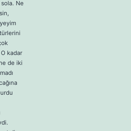
 sola. Ne
sin,
eyeyim
ürlerini
çok
! O kadar
ne de iki
lmadı
acağına
lurdu
ı
di.