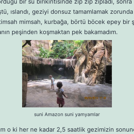
rdüğü bir su birikintisinde zıp zıp zıpladı, sonra
ştü, ıslandı, geziyi donsuz tamamlamak zorunda 
timsah mimsah, kurbağa, börtü böcek epey bir ş
anın peşinden koşmaktan pek bakamadım.
suni Amazon suni yamyamlar
m o ki her ne kadar 2,5 saatlik gezimizin sonu