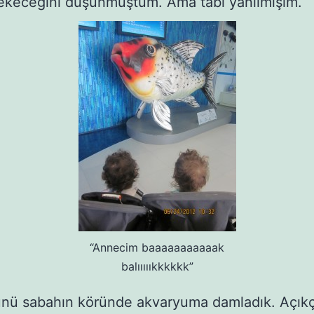
 çekeceğini düşünmüştüm. Ama tabi yanılmışım.
“Annecim baaaaaaaaaaak
balıııııkkkkkk”
ünü sabahın köründe akvaryuma damladık. Açıkç