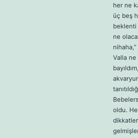
her ne k
üç beş h
beklenti
ne olaca
nihaha,
Valla ne
bayıldım
akvaryum
tanıtıldı
Bebelers
oldu. He
dikkatle
gelmişle