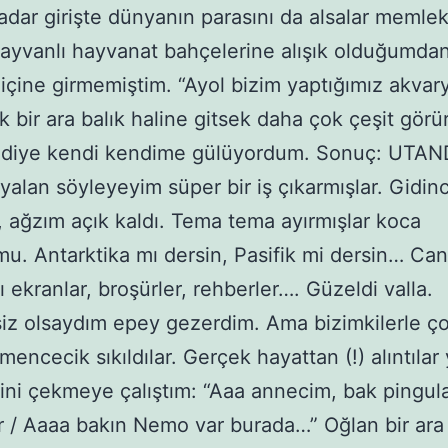
adar girişte dünyanın parasını da alsalar memle
ayvanlı hayvanat bahçelerine alışık olduğumdan
 içine girmemiştim. “Ayol bizim yaptığımız akva
k bir ara balık haline gitsek daha çok çeşit görü
” diye kendi kendime gülüyordum. Sonuç: UTAN
 yalan söyleyeyim süper bir iş çıkarmışlar. Gidin
, ağzım açık kaldı. Tema tema ayırmışlar koca
u. Antarktika mı dersin, Pasifik mi dersin… Canl
ğı ekranlar, broşürler, rehberler…. Güzeldi valla.
iz olsaydım epey gezerdim. Ama bizimkilerle ç
mencecik sıkıldılar. Gerçek hayattan (!) alıntılar
rini çekmeye çalıştım: “Aaa annecim, bak pingula
r / Aaaa bakın Nemo var burada…” Oğlan bir ara 