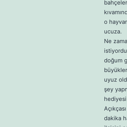
bahçeler
kıvamınd
o hayvan
ucuza.
Ne zama
istiyord
doğum gü
büyükler
uyuz old
şey yapm
hediyesi
Açıkçası
dakika h