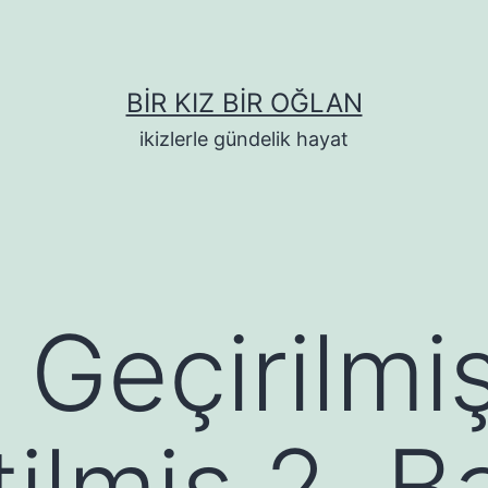
BIR KIZ BIR OĞLAN
ikizlerle gündelik hayat
Geçirilmi
ilmiş 2. B