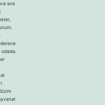
ra sıra
i
kler,
yorum.
.
0 derece
u odada.
ler
nat
ı
Bizim
ayvanat