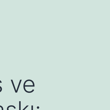
ş ve
askı: