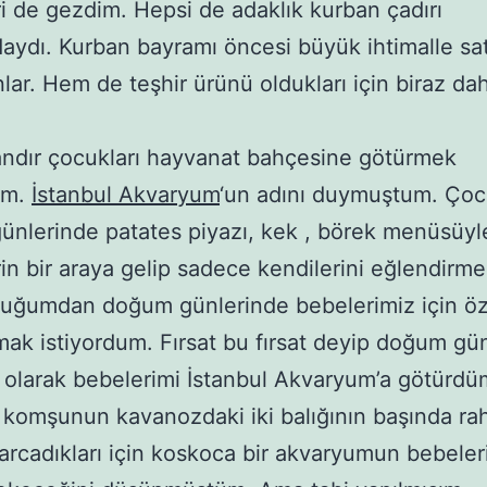
i de gezdim. Hepsi de adaklık kurban çadırı
aydı. Kurban bayramı öncesi büyük ihtimalle sat
lar. Hem de teşhir ürünü oldukları için biraz da
ndır çocukları hayvanat bahçesine götürmek
um.
İstanbul Akvaryum
‘un adını duymuştum. Çoc
nlerinde patates piyazı, kek , börek menüsüyl
in bir araya gelip sadece kendilerini eğlendirm
uğumdan doğum günlerinde bebelerimiz için öze
ak istiyordum. Fırsat bu fırsat deyip doğum gü
 olarak bebelerimi İstanbul Akvaryum’a götürdü
 komşunun kavanozdaki iki balığının başında ra
arcadıkları için koskoca bir akvaryumun bebele